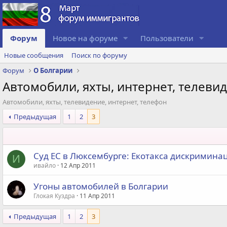
Форум
Новое на форуме
Пользователи
Новые сообщения
Поиск по форуму
Форум
О Болгарии
Автомобили, яхты, интернет, телеви
Автомобили, яхты, телевидение, интернет, телефон
Предыдущая
1
2
3
Суд ЕС в Люксембурге: Екотакса дискримин
И
ивайло
12 Апр 2011
Угоны автомобилей в Болгарии
Глокая Куздра
11 Апр 2011
Предыдущая
1
2
3