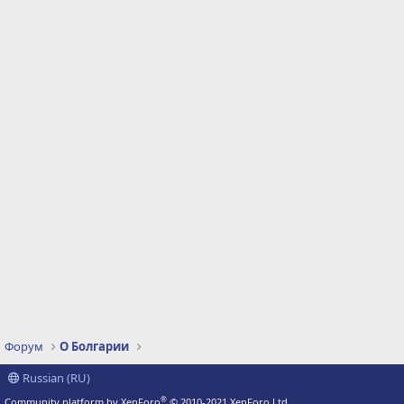
Форум
О Болгарии
Russian (RU)
®
Community platform by XenForo
© 2010-2021 XenForo Ltd.