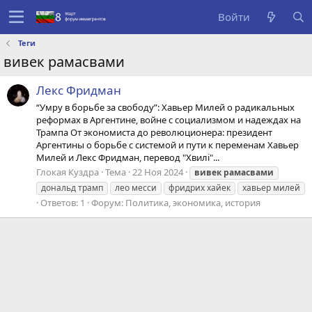
Войти
Теги
вивек рамасвами
Лекс Фридман
“Умру в борьбе за свободу”: Хавьер Милей о радикальных
реформах в Аргентине, войне с социализмом и надеждах на
Трампа От экономиста до революционера: президент
Аргентины о борьбе с системой и пути к переменам Хавьер
Милей и Лекс Фридман, перевод "Хвилі"...
Глокая Куздра
Тема
22 Ноя 2024
вивек
рамасвами
дональд трамп
лео месси
фридрих хайек
хавьер милей
Ответов: 1
Форум:
Политика, экономика, история