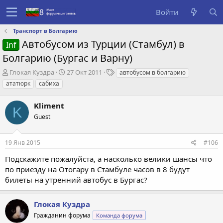
Войти
Транспорт в Болгарию
Автобусом из Турции (Стамбул) в
Inf
Болгарию (Бургас и Варну)
А
Д
Т
Глокая Куздра
27 Окт 2011
автобусом в болгарию
в
а
е
ататюрк
сабиха
т
т
г
о
а
и
Kliment
р
с
K
т
о
Guest
е
з
м
д
19 Янв 2015
#106
ы
а
н
Подскажите пожалуйста, а насколько велики шансы что
и
по приезду на Отогару в Стамбуле часов в 8 будут
я
билеты на утренний автобус в Бургас?
Глокая Куздра
Гражданин форума
Команда форума