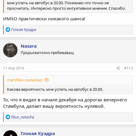
мне успеть на автобус в 20.00. Понимаю что точно не
просчитать. Интересно просто интуитивное мнение. Спасибо.
ИМХО практически никакого шанса!
Р
Глокая Куздра
е
а
к
Nasara
ц
Продължително пребиваващ
и
и
:
11 Апр 2016
#113
marshlev сказал(а):
Какова вероятность мне успеть на автобус в 20.00.
То, что я видел в начале декабря на дорогах вечернего
Стамбула, делает вашу вероятность нулевой.
Р
fikus_natasha
е
а
к
Глокая Куздра
ц