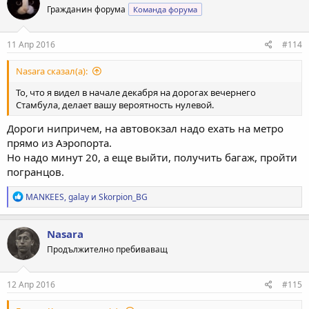
Гражданин форума
Команда форума
и
и
:
11 Апр 2016
#114
Nasara сказал(а):
То, что я видел в начале декабря на дорогах вечернего
Стамбула, делает вашу вероятность нулевой.
Дороги нипричем, на автовокзал надо ехать на метро
прямо из Аэропорта.
Но надо минут 20, а еще выйти, получить багаж, пройти
погранцов.
Р
MANKEES
,
galay
и
Skorpion_BG
е
а
к
Nasara
ц
Продължително пребиваващ
и
и
:
12 Апр 2016
#115