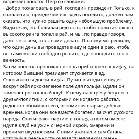
встречает апостол Петр со словами:
- Добро пожаловать в рай, господин президент. Только, к
сожалению, прежде чем вас здесь поселить, должен вам
сказать, что нужно решить одну небольшую проблемку.
Видите ли, это большая редкость, чтобы политик такого
высокого ранга попал в рай, и мы, по правде говоря,
даже не знаем, что с вами делать. Поэтому мы решили,
что один день вы проведете в аду и один в раю, чтобы
вы сами могли свободно решить, где проводить свою
вечность.
Затем апостол провожает вновь прибывшего к лифту, на
котором бывший президент спускается в ад.
Открываются двери лифта, Путин выходит и видит
вокруг себя ярко-зеленое поле для гольфа. Вдали он
замечает роскошный клуб. К нему навстречу бегут его
друзья-политики, с которыми он когда-то работал,
радостно обнимают его, вспоминая старые добрые
времена, когда они все вместе богатели за счет русского
народа. Они играют партию в гольф, а потом вместе
идут в клуб на ужин с черной икрой, омарами и
прочими вкусностями. С ними ужинал и сам Сатана,
который в реальности оказался человеком очень