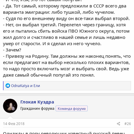
- Да. Тот самый, которому предложили в СССР всего два
варианта эмиграции: либо тушкой, либо чучелом.
- Судя по его внешнему виду он все-таки выбрал второй.
- Нет, он выбрал третий. Перелетел через границу, хотя
его и пытались сбить войска ПВО Южного округа, потом
жил долго и счастливо в нашей семье и лишь недавно
умер от старости. И я сделал из него чучело.
- Зачем?
- Привезу на Родину. Там должны же наконец понять, что
если предлагают на выбор несколько плохих вариантов,
то надо просто включить мозг и выбрать свой. Ведь уже
даже самый обычный попугай это понял.
Р
OdnaKatya
и
Ели
е
а
к
Глокая Куздра
ц
Гражданин форума
Команда форума
и
и
:
14 Фев 2018
#26
Однажды в пору революции известный русский певец