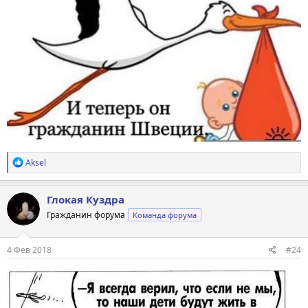
Р
Aksel
е
а
к
Глокая Куздра
ц
Гражданин форума
Команда форума
и
и
:
4 Фев 2018
#24