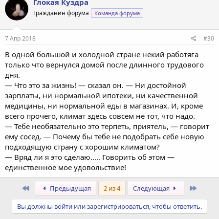
Глокая Куздра
ц
Гражданин форума
Команда форума
и
и
:
7 Апр 2018
#30
В одной большой и холодной стране некий работяга
только что вернулся домой после длинного трудового
дня.
— Что это за жизнь! — сказал он. — Ни достойной
зарплаты, ни нормальной ипотеки, ни качественной
медицины, ни нормальной еды в магазинах. И, кроме
всего прочего, климат здесь совсем не тот, что надо.
— Тебе необязательно это терпеть, приятель, — говорит
ему сосед. — Почему бы тебе не подобрать себе новую
подходящую страну с хорошим климатом?
— Вряд ли я это сделаю..... Говорить об этом —
единственное мое удовольствие!
Первый
После
Предыдущая
2 из 4
Следующая
Вы должны войти или зарегистрироваться, чтобы ответить.