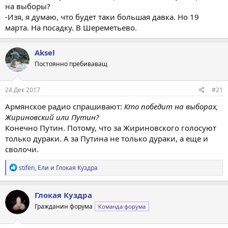
на выборы?
-Изя, я думаю, что будет таки большая давка. Но 19
марта. На посадку. В Шереметьево.
Aksel
Постоянно пребиваващ
24 Дек 2017
#21
Армянское радио спрашивают:
Кто победит на выборах,
Жириновский или Путин?
Конечно Путин. Потому, что за Жириновского голосуют
только дураки. А за Путина не только дураки, а еще и
сволочи.
Р
stifen
,
Ели
и
Глокая Куздра
е
а
к
Глокая Куздра
ц
Гражданин форума
Команда форума
и
и
: