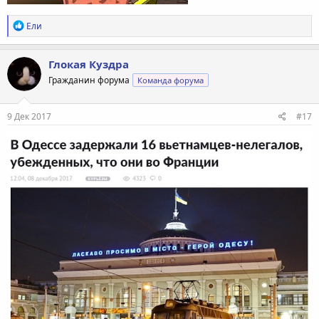
Р
Ели
е
а
к
Глокая Куздра
ц
Гражданин форума
Команда форума
и
и
:
9 Дек 2017
#17