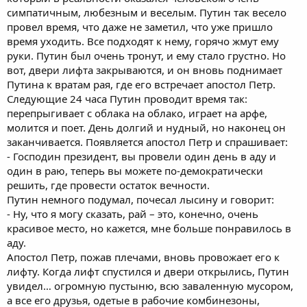
симпатичным, любезным и веселым. Путин так весело
провел время, что даже не заметил, что уже пришло
время уходить. Все подходят к нему, горячо жмут ему
руки. Путин был очень тронут, и ему стало грустно. Но
вот, двери лифта закрываются, и он вновь поднимает
Путина к вратам рая, где его встречает апостол Петр.
Следующие 24 часа Путин проводит время так:
перепрыгивает с облака на облако, играет на арфе,
молится и поет. День долгий и нудный, но наконец он
заканчивается. Появляется апостол Петр и спрашивает:
- Господин президент, вы провели один день в аду и
один в раю, теперь вы можете по-демократически
решить, где провести остаток вечности.
Путин немного подумал, почесал лысину и говорит:
- Ну, что я могу сказать, рай – это, конечно, очень
красивое место, но кажется, мне больше понравилось в
аду.
Апостол Петр, пожав плечами, вновь провожает его к
лифту. Когда лифт спустился и двери открылись, Путин
увидел… огромную пустыню, всю заваленную мусором,
а все его друзья, одетые в рабочие комбинезоны,