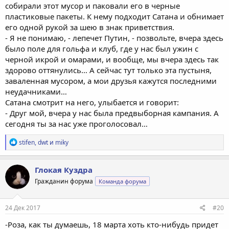
собирали этот мусор и паковали его в черные
пластиковые пакеты. К нему подходит Сатана и обнимает
его одной рукой за шею в знак приветствия.
- Я не понимаю, - лепечет Путин, - позвольте, вчера здесь
было поле для гольфа и клуб, где у нас был ужин с
черной икрой и омарами, и вообще, мы вчера здесь так
здорово оттянулись… А сейчас тут только эта пустыня,
заваленная мусором, а мои друзья кажутся последними
неудачниками…
Сатана смотрит на него, улыбается и говорит:
- Друг мой, вчера у нас была предвыборная кампания. А
сегодня ты за нас уже проголосовал…
Р
stifen
,
dwt
и
miky
е
а
к
Глокая Куздра
ц
Гражданин форума
Команда форума
и
и
:
24 Дек 2017
#20
-Роза, как ты думаешь, 18 марта хоть кто-нибудь придет