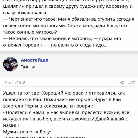
Шаляпин пришел к своему другу художнику Коровину и
сразу пожаловался:
— Черт знает что такое! Меня обязали выступить сегодня
перед конными матросами. Скажи мне, ради Бога, что
такое конные матросы?
— Не знаю, что такое конные матросы, — сумрачно
отвечал Коровин, — но валить отсюда надо...
Анастейша
Транзит
19 Фев 2018
#27
Ушел на тот свет Хороший человек и отправился, как
полагается в Рай. Поживает- не горюет. Вдруг в Рай
залетели Черти в колеснице, и говорят:
- Полетели с нами, у нас выпивка, прелести всякие, все
искушения на выбор, все что захочешь! Давай давай с
нами!!!
Мужик пошел к Богу:
- Бог, пусти меня в АД на экскурсию!