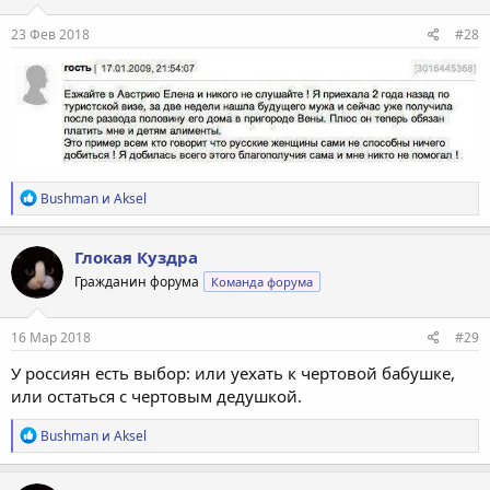
23 Фев 2018
#28
Р
Bushman
и
Aksel
е
а
к
Глокая Куздра
ц
Гражданин форума
Команда форума
и
и
:
16 Мар 2018
#29
У россиян есть выбор: или уехать к чертовой бабушке,
или остаться с чертовым дедушкой.
Р
Bushman
и
Aksel
е
а
к