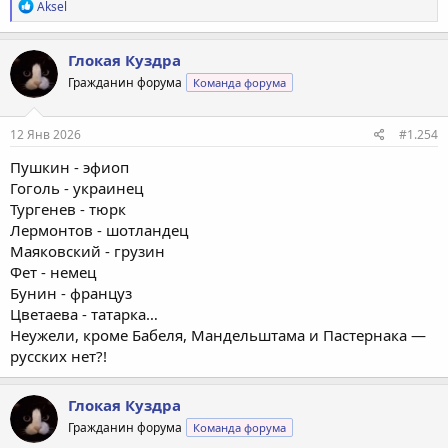
Р
Aksel
е
а
к
Глокая Куздра
ц
Гражданин форума
Команда форума
и
и
:
12 Янв 2026
#1.254
Пушкин - эфиоп
Гоголь - украинец
Тургенев - тюрк
Лермонтов - шотландец
Маяковский - грузин
Фет - немец
Бунин - француз
Цветаева - татарка…
Неужели, кроме Бабеля, Мандельштама и Пастернака —
русских нет?!
Глокая Куздра
Гражданин форума
Команда форума