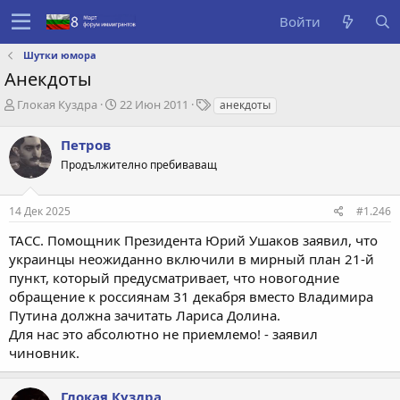
Войти
Шутки юмора
Анекдоты
А
Д
Т
Глокая Куздра
22 Июн 2011
анекдоты
в
а
е
т
т
г
Петров
о
а
и
Продължително пребиваващ
р
с
т
о
е
з
14 Дек 2025
#1.246
м
д
ы
а
ТАСС. Помощник Президента Юрий Ушаков заявил, что
н
украинцы неожиданно включили в мирный план 21-й
и
пункт, который предусматривает, что новогодние
я
обращение к россиянам 31 декабря вместо Владимира
Путина должна зачитать Лариса Долина.
Для нас это абсолютно не приемлемо! - заявил
чиновник.
Глокая Куздра