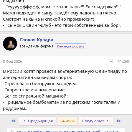
выдыхает:
- "Уууууфффффф, мам. Четыре пары!!! Еле выдержал!!!"
Мама подходит к сыну. Кладёт ему ладонь на плечо.
Смотрит на сына и спокойно произносит:
- "Сынок... Свинг-клуб - это твой собственный выбор".
Глокая Куздра
Гражданин форума
Команда форума
8 Фев 2026
#1.260
В России хотят провести альтернативную Олимпиаду по
альтернативным видам спорта:
-Стрельба по безоружным людям;
-Скоростное изнасилование;
-Бег со стиральной машиной;
-Прицельное бомбометание по детским госпиталям и
роддомам…
Первый
Посл
Предыдущая
84 из 86
Следующая
Вы должны войти или зарегистрироваться, чтобы ответить.