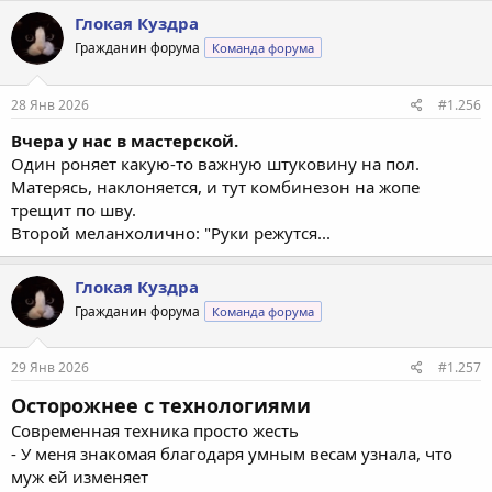
Глокая Куздра
Гражданин форума
Команда форума
28 Янв 2026
#1.256
Вчера у нас в мастерской.
Один роняет какую-то важную штуковину на пол.
Матерясь, наклоняется, и тут комбинезон на жопе
трещит по шву.
Второй меланхолично: "Руки режутся...
Глокая Куздра
Гражданин форума
Команда форума
29 Янв 2026
#1.257
Осторожнее с технологиями
Современная техника просто жесть
- У меня знакомая благодаря умным весам узнала, что
муж ей изменяет