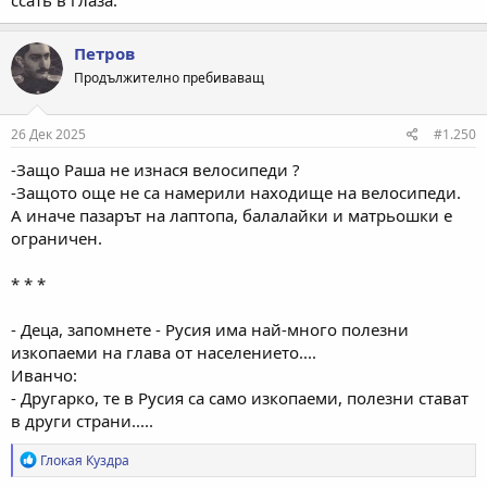
ссать в глаза.
Петров
Продължително пребиваващ
26 Дек 2025
#1.250
-Защо Раша не изнася велосипеди ?
-Защото още не са намерили находище на велосипеди.
А иначе пазарът на лаптопа, балалайки и матрьошки е
ограничен.
* * *
- Деца, запомнете - Русия има най-много полезни
изкопаеми на глава от населението....
Иванчо:
- Другарко, те в Русия са само изкопаеми, полезни стават
в други страни.....
Р
Глокая Куздра
е