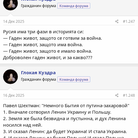
Гражданин форума
Команда форума
14 Дек 2025
#1.247
Русия има три фази в историята си:
— Гаден живот, защото се готвим за война.
— Гаден живот, защото има война.
— Гаден живот, защото е имало война.
Доброволен гаден живот, и за какво???
Глокая Куздра
Гражданин форума
Команда форума
16 Дек 2025
#1.248
Павел Шехтман: "Немного Бытия от путина-захаровой"
1. Вначале сотворил Ленин Украину и Польшу.
2. Земля же была безвидна и пустынна, и дух Ленина
носился над ней.
3. И сказал Ленин: да будет Украина! И стала Украина.
4. И сказал Ленин: да будет Польша! И стала Польша.