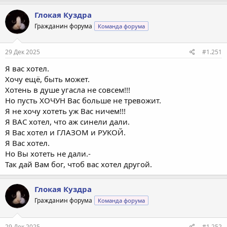
а
к
Глокая Куздра
ц
Гражданин форума
Команда форума
и
и
:
29 Дек 2025
#1.251
Я вас хотел.
Хочу ещё, быть может.
Хотень в душе угасла не совсем!!!
Но пусть ХОЧУН Вас больше не тревожит.
Я не хочу хотеть уж Вас ничем!!!
Я ВАС хотел, что аж синели дали.
Я Вас хотел и ГЛАЗОМ и РУКОЙ.
Я Вас хотел.
Но Вы хотеть не дали.-
Так дай Вам бог, чтоб вас хотел другой.
Глокая Куздра
Гражданин форума
Команда форума
29 Дек 2025
#1.252