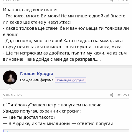
Иванчо, след изпитване:
- Госпожо, много Ви моля! Не ми пишете двойка! Знаете
ли какво ще стане у нас?! Ужас!
- Какво толкова ще стане, бе Иванчо? Баща ти толкова ли
е лош?
- Да, госпожо, много е лош! Като се ядоса на мама, ляга
върху нея и така я натиска... а тя горката - пъшка, охка...
- Ще ти изтряскам аз двойката, пък ти му кажи, че аз съм
виновна! Нека дойде с мен да се разправя…..
Глокая Куздра
Гражданин форума
Команда форума
5 Янв 2026
#1.253
в"Пятёрочку"зашел негр с попугаем на плече.
Увидев попугая, охранник спросил:
— Где ты достал такого?
— В Африке, их там миллионы — ответил попугай.