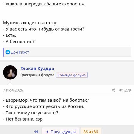
- «школа впереди. сбавьте скорость».
Мужик заходит в аптеку:
- У вас есть что-нибудь от жадности?
- Есть.
- А бесплатно?
Р
Дон Кихот
е
а
к
Глокая Куздра
ц
Гражданин форума
Команда форума
и
и
:
7 Июл 2026
#1.279
- Бэрримор, что там за вой на болотах?
- Это русские хотят уехать из России.
- Так почему не уезжают?
- Нет бензина, сэр.
Первый
Предыдущая
86 из 86