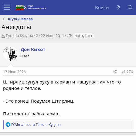
Войти
Шутки юмора
Анекдоты
А
Д
Т
Глокая Куздра
22 Июн 2011
анекдоты
в
а
е
т
т
г
Дон Кихот
о
а
и
User
р
с
т
о
е
з
17 Июн 2026
#1.276
м
д
ы
а
Штирлиц сунул руку в карман и нащупал там что-то
н
родное и теплое.
и
я
- Это конец! Подумал Штирлиц.
Пистолет он забыл дома.
Р
D'Almatinec
и
Глокая Куздра
е
а