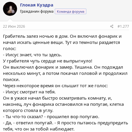
к
Глокая Куздра
ц
Гражданин форума
Команда форума
и
и
:
22 Июн 2026
#1.277
Грабитель залез ночью в дом. Он включил фонарик и
начал искать ценные вещи. Тут из темноты раздается
голос:
- Иисус знает, что ты здесь.
У грабителя чуть сердце не выпрыгнуло!
Он выключил фонарик и замер. Тишина. Он подождал
несколько минут, а потом покачал головой и продолжил
поиски.
Через некоторое время он слышит тот же голос:
- Иисус смотрит на тебя.
Он в ужасе начал быстро осматривать комнату, и,
наконец, луч фонарика остановился на попугае, клетка
которого стояла в углу.
- Ты что-то сказал? - прошипел вор попугаю.
- Да, - ответил попугай. - Я просто пытаюсь предупредить
тебя, что он за тобой наблюдает.