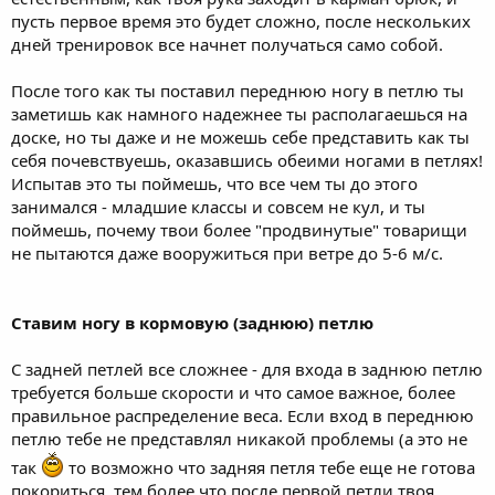
пусть первое время это будет сложно, после нескольких
дней тренировок все начнет получаться само собой.
После того как ты поставил переднюю ногу в петлю ты
заметишь как намного надежнее ты располагаешься на
доске, но ты даже и не можешь себе представить как ты
себя почевствуешь, оказавшись обеими ногами в петлях!
Испытав это ты поймешь, что все чем ты до этого
занимался - младшие классы и совсем не кул, и ты
поймешь, почему твои более "продвинутые" товарищи
не пытаются даже вооружиться при ветре до 5-6 м/с.
Ставим ногу в кормовую (заднюю) петлю
С задней петлей все сложнее - для входа в заднюю петлю
требуется больше скорости и что самое важное, более
правильное распределение веса. Если вход в переднюю
петлю тебе не представлял никакой проблемы (а это не
так
то возможно что задняя петля тебе еще не готова
покориться, тем более что после первой петли твоя