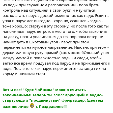
из воды при случайном расположении - пора брать
контроль над ситуацией в свои руки и научиться
располагать парус с доской именно так как надо. Если ты
упал и парус лег выгодно - хорошо, если невыгодно -
тоже хорошо: стартуй в эту сторону, но после того как ты
наполнишь парус ветром, вместо того, чтобы заскочить
на доску, начни уваливаться до тех пор пока ветер не
начнет дуть в шкотовый угол - парус при этом
перекинется на нужное направление. Ньюанс при этом -
держи мачтовую руку прямой (как можно бОльший угол
между мачтой и поверхностью воды) и следи, чтобы
ветер все время поддувал под парус, а не прижимал его к
воде. После того как парус перекинется - затащи гик на
корму и начинай старт.
Вот и все! "Курс Чайника" можно считать
законченным! Теперь ты глиссирующий и водно-
стартующий "продвинутый" фрирайдер, (делаем
важное лицо
). Поздравляю!!!