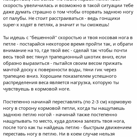
скорость увеличилась и возможно в такой ситуации тебе
даже думать страшно о том чтобы оторвать заднюю ногу
от палубы. Не стоит расстраиваться - ведь гонщики
super-x ходят в петлях, а значит и ты сможешь!
Ты идешь с "бешенной" скоростью и твоя носовая нога в
петле - постарайся некоторое время пройти так, и обрати
внимание на то, где твой вес - сделай так чтобы почти
весь твой вес тянул трапеционный шкотик вниз, если
образно выразиться - пытайся своим весом прижать
мачтой доску к поверхности воды, тяни гик через
трапецию вниз. Хорошим показателем успешного
распределения веса является нагрузка, которую ты
чувствуешь в кормовой ноге.
Постепенно начинай переставлять (по 2-3 см) кормовую
ногу в сторону кормовой петли, когда ты нащупаешь
заднюю петлю ногой - начинай также постепенно
нащупывать то место, куда должна залезть твоя нога,
после того как ты найдешь петлю - быстрым движением
переставь ногу в петлю. Ни в коем случае нельзя