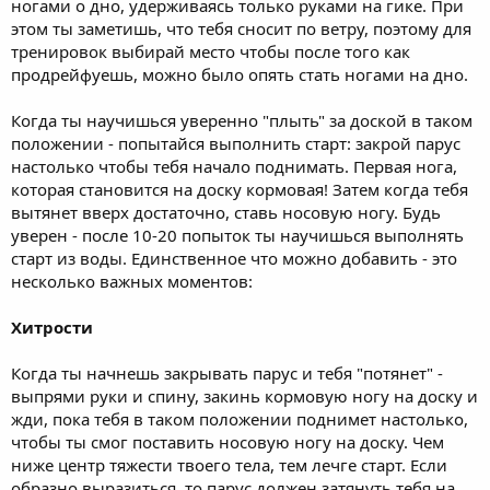
ногами о дно, удерживаясь только руками на гике. При
этом ты заметишь, что тебя сносит по ветру, поэтому для
тренировок выбирай место чтобы после того как
продрейфуешь, можно было опять стать ногами на дно.
Когда ты научишься уверенно "плыть" за доской в таком
положении - попытайся выполнить старт: закрой парус
настолько чтобы тебя начало поднимать. Первая нога,
которая становится на доску кормовая! Затем когда тебя
вытянет вверх достаточно, ставь носовую ногу. Будь
уверен - после 10-20 попыток ты научишься выполнять
старт из воды. Единственное что можно добавить - это
несколько важных моментов:
Хитрости
Когда ты начнешь закрывать парус и тебя "потянет" -
выпрями руки и спину, закинь кормовую ногу на доску и
жди, пока тебя в таком положении поднимет настолько,
чтобы ты смог поставить носовую ногу на доску. Чем
ниже центр тяжести твоего тела, тем лечге старт. Если
образно выразиться, то парус должен затянуть тебя на