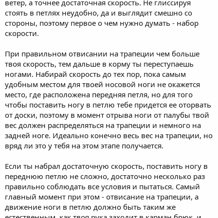
ветер, а точнее достаточная скорость. Не глиссируя
стоять в петлях неудобно, да и выглядит смешно со
стороны, поэтому первое о чем нужно думать - набор
скорости.
При правильном отвисании на трапеции чем больше
твоя скорость, тем дальше в корму ты переступаешь
ногами. Набирай скорость до тех пор, пока самым
удобным местом для твоей носовой ноги не окажется
место, где расположена передняя петля, но для того
чтобы поставить ногу в петлю тебе придется ее оторвать
от доски, поэтому в момент отрыва ноги от палубы твой
вес должен распределяться на трапеции и немного на
задней ноге. Идеально конечно весь вес на трапеции, но
вряд ли это у тебя на этом этапе получается.
Если ты набрал достаточную скорость, поставить ногу в
переднюю петлю не сложно, достаточно несколько раз
правильно соблюдать все условия и пытаться. Самый
главный момент при этом - отвисание на трапеции, а
движение ноги в петлю должно быть таким же
естественным, как твоя рука заходит в карман брюк, и