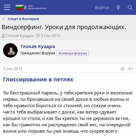
Войти
Спорт в Болгарии
Виндсерфинг. Уроки для продолжающих.
А
Д
Глокая Куздра
3 Сен 2012
в
а
Глокая Куздра
т
т
о
а
Гражданин форума
Команда форума
р
с
т
о
е
з
3 Сен 2012
#1
м
д
Глиссирование в петлях
ы
а
н
и
Ты бесстрашный парень, у тебя крепкие руки и железные
я
нервы, ты бросаешься на своей доске в любые волны и
тебе нравится бороться со стихией, но стихия очень
часто тебя выбрасывает с доски, как ветер сдувает
крошки со стола, и как бы крепко ты не держался за гик,
как бы грамотно не распределял свой вес, на очередной
волне или порыве ты уже знаешь что скорее всего