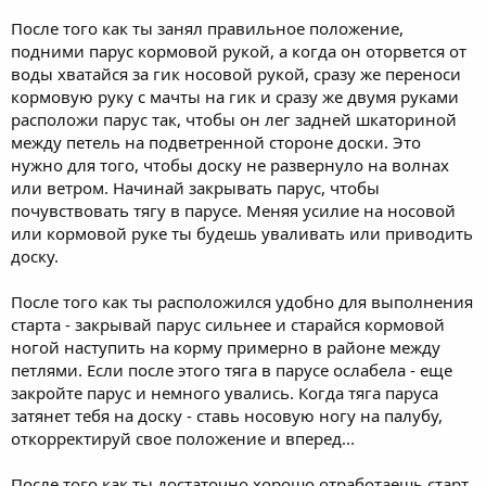
После того как ты занял правильное положение,
подними парус кормовой рукой, а когда он оторвется от
воды хватайся за гик носовой рукой, сразу же переноси
кормовую руку с мачты на гик и сразу же двумя руками
расположи парус так, чтобы он лег задней шкаториной
между петель на подветренной стороне доски. Это
нужно для того, чтобы доску не развернуло на волнах
или ветром. Начинай закрывать парус, чтобы
почувствовать тягу в парусе. Меняя усилие на носовой
или кормовой руке ты будешь уваливать или приводить
доску.
После того как ты расположился удобно для выполнения
старта - закрывай парус сильнее и старайся кормовой
ногой наступить на корму примерно в районе между
петлями. Если после этого тяга в парусе ослабела - еще
закройте парус и немного увались. Когда тяга паруса
затянет тебя на доску - ставь носовую ногу на палубу,
откорректируй свое положение и вперед...
После того как ты достаточно хорошо отработаешь старт