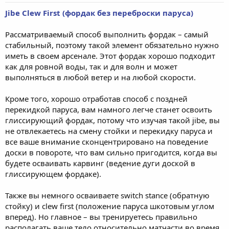
Jibe Clew First (фордак без переброски паруса)
Рассматриваемый способ выполнить фордак – самый
стабильный, поэтому такой элемент обязательно нужно
иметь в своем арсенале. Этот фордак хорошо подходит
как для ровной воды, так и для волн и может
выполняться в любой ветер и на любой скорости.
Кроме того, хорошо отработав способ с поздней
перекидкой паруса, вам намного легче станет освоить
глиссирующий фордак, потому что изучая такой jibe, вы
не отвлекаетесь на смену стойки и перекидку паруса и
все ваше внимание сконцентрировано на поведение
доски в повороте, что вам сильно пригодится, когда вы
будете осваивать карвинг (ведение дуги доской в
глиссирующем фордаке).
Также вы немного осваиваете switch stance (обратную
стойку) и clew first (положение паруса шкотовым углом
вперед). Но главное – вы тренируетесь правильно
располагать ваше тело относительно матчасти во время