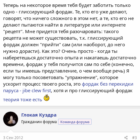
Теперь на некоторое время тебя будет заботить только
одно - глиссирующий фордак. Те, кто его уже делают,
говорят, что ничего сложного в этом нет, а те, кто его не
делают пытаются найти в литературе или интернете
"рецепт". Мне придется тебя разочаровать: такого
рецепта не может существовать, т.к. глиссирующий
фордак должен "прийти" сам (или наоборот, до него
нужно дорасти). Как это? Очень просто - когда ты
наберетешься достаточно опыта и накатаешь достаточно
времени, фордак у тебя получится сам по себе (конечно,
если ты имеешь представление, о чем вообще речь) Я
могу только посоветовать "упражнение", которое
ускорит процесс твоего роста, это
фордак без перекидки
паруса - jibe clew first
, хотя и про глиссирующий фордак
теория тоже есть
Глокая Куздра
Гражданин форума
Команда форума
3 Сен 2012
#3