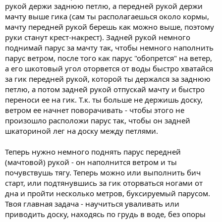
рукой держи заднюю петлю, а передней рукой держи
мачту выше гика (сам ты располагаешься около кормы,
мачту передней рукой берешь как можно выше, поэтому
руки станут крест-накрест). Задней рукой немного
поднимай парус за мачту так, чтобы немного наполнить
парус ветром, после того как парус "обопрется" на ветер,
а его шкотовый угол оторвется от воды быстро хватайся
за гик передней рукой, которой ты держался за заднюю
петлю, а потом задней рукой отпускай мачту и быстро
переноси ее на гик. Т.к. ты больше не держишь доску,
ветром ее начнет поворачивать - чтобы этого не
произошло расположи парус так, чтобы он задней
шкаториной лег на доску между петлями.
Теперь нужно немного поднять парус передней
(мачтовой) рукой - он наполнится ветром и ты
почувствушь тягу. Теперь можно или выполнить бич
старт, или подтянувшись за гик оторваться ногами от
дна и пройти несколько метров, буксируемый парусом.
Твоя главная задача - научиться уваливать или
приводить доску, находясь по грудь в воде, без опоры