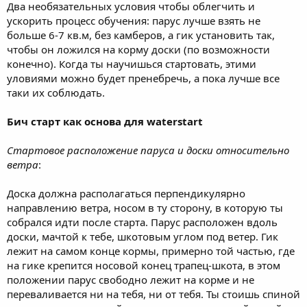
Два необязательных условия чтобы облегчить и
ускорить процесс обучения: парус лучше взять не
больше 6-7 кв.м, без камберов, а гик установить так,
чтобы он ложился на корму доски (по возможности
конечно). Когда ты научишься стартовать, этими
уловиями можно будет пренебречь, а пока лучше все
таки их соблюдать.
Бич старт как основа для waterstart
Стартовое расположение паруса и доски относительно
ветра
:
Доска должна располагаться перпендикулярно
направлению ветра, носом в ту сторону, в которую ты
собрался идти после старта. Парус расположен вдоль
доски, мачтой к тебе, шкотовым углом под ветер. Гик
лежит на самом конце кормы, примерно той частью, где
на гике крепится носовой конец трапец-шкота, в этом
положении парус свободно лежит на корме и не
переваливается ни на тебя, ни от тебя. Ты стоишь спиной