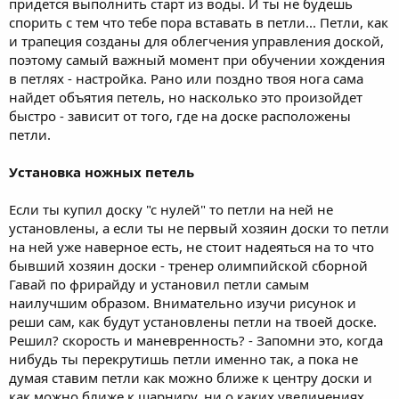
придется выполнить старт из воды. И ты не будешь
спорить с тем что тебе пора вставать в петли... Петли, как
и трапеция созданы для облегчения управления доской,
поэтому самый важный момент при обучении хождения
в петлях - настройка. Рано или поздно твоя нога сама
найдет объятия петель, но насколько это произойдет
быстро - зависит от того, где на доске расположены
петли.
Установка ножных петель
Если ты купил доску "с нулей" то петли на ней не
установлены, а если ты не первый хозяин доски то петли
на ней уже наверное есть, не стоит надеяться на то что
бывший хозяин доски - тренер олимпийской сборной
Гавай по фрирайду и установил петли самым
наилучшим образом. Внимательно изучи рисунок и
реши сам, как будут установлены петли на твоей доске.
Решил? скорость и маневренность? - Запомни это, когда
нибудь ты перекрутишь петли именно так, а пока не
думая ставим петли как можно ближе к центру доски и
как можно ближе к шарниру, ни о каких увеличениях