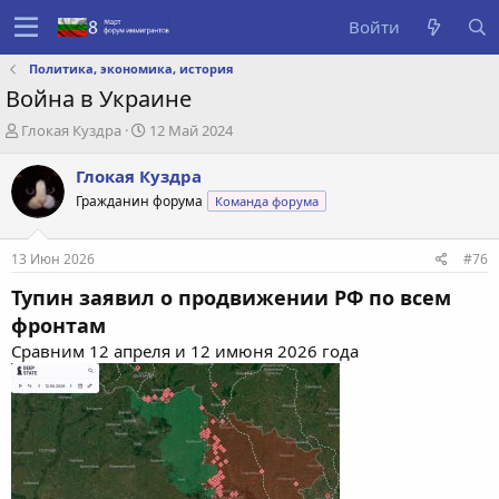
Войти
Политика, экономика, история
Война в Украине
А
Д
Глокая Куздра
12 Май 2024
в
а
т
т
Глокая Куздра
о
а
Гражданин форума
Команда форума
р
с
т
о
е
з
13 Июн 2026
#76
м
д
ы
а
Тупин заявил о продвижении РФ по всем
н
фронтам
и
Сравним 12 апреля и 12 имюня 2026 года
я