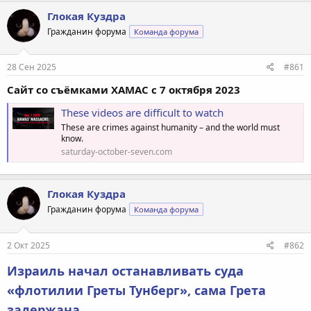
Глокая Куздра
Гражданин форума
Команда форума
28 Сен 2025
#861
Сайт со съёмками ХАМАС с 7 октября 2023
These videos are difficult to watch
These are crimes against humanity – and the world must
know.
saturday-october-seven.com
Глокая Куздра
Гражданин форума
Команда форума
2 Окт 2025
#862
Израиль начал останавливать суда
«флотилии Греты Тунберг», сама Грета
задержана