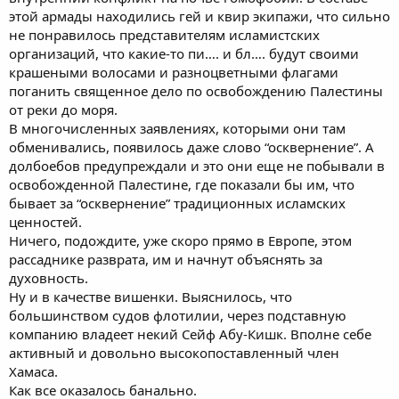
этой армады находились гей и квир экипажи, что сильно
не понравилось представителям исламистских
организаций, что какие-то пи…. и бл…. будут своими
крашеными волосами и разноцветными флагами
поганить священное дело по освобождению Палестины
от реки до моря.
В многочисленных заявлениях, которыми они там
обменивались, появилось даже слово “осквернение”. А
долбоебов предупреждали и это они еще не побывали в
освобожденной Палестине, где показали бы им, что
бывает за “осквернение” традиционных исламских
ценностей.
Ничего, подождите, уже скоро прямо в Европе, этом
рассаднике разврата, им и начнут объяснять за
духовность.
Ну и в качестве вишенки. Выяснилось, что
большинством судов флотилии, через подставную
компанию владеет некий Сейф Абу-Кишк. Вполне себе
активный и довольно высокопоставленный член
Хамаса.
Как все оказалось банально.