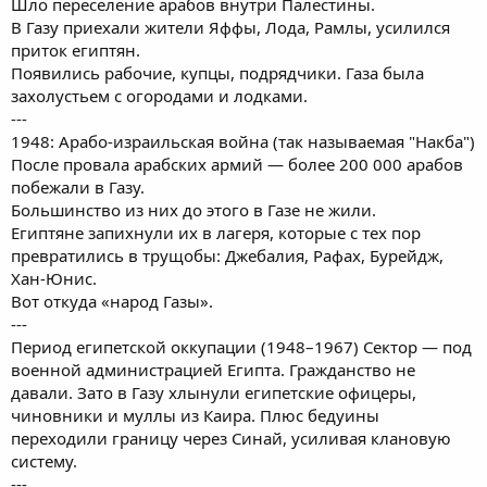
Шло переселение арабов внутри Палестины.
В Газу приехали жители Яффы, Лода, Рамлы, усилился
приток египтян.
Появились рабочие, купцы, подрядчики. Газа была
захолустьем с огородами и лодками.
---
1948: Арабо-израильская война (так называемая "Накба")
После провала арабских армий — более 200 000 арабов
побежали в Газу.
Большинство из них до этого в Газе не жили.
Египтяне запихнули их в лагеря, которые с тех пор
превратились в трущобы: Джебалия, Рафах, Бурейдж,
Хан-Юнис.
Вот откуда «народ Газы».
---
Период египетской оккупации (1948–1967) Сектор — под
военной администрацией Египта. Гражданство не
давали. Зато в Газу хлынули египетские офицеры,
чиновники и муллы из Каира. Плюс бедуины
переходили границу через Синай, усиливая клановую
систему.
---