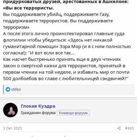
придурковатых друзей, арестованных в Ашкелоне:
«Вы все террористы.
Вы поддерживаете убийц, поддерживаете Газу,
поддерживаете террористов. Вы поддерживаете
терроризм»
А после этого лично проинспектировал главные суда
флотилии чтобы убедиться: «Здесь нет никакой
гуманитарной помощи» Эзра Мор (и я с ним полностью
согласна!): "И вот если все так…
Как насчет быстренько принять еще в двух чтениях
закон о смертной казни для террористов, принятый в
первом чтении на той неделе, и избавить мир от почти
500 долбоебов во главе с любительницей сэндвичей?"
Р
stifen
е
а
к
Глокая Куздра
ц
Гражданин форума
Команда форума
и
и
:
3 Окт 2025
#865