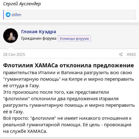
Сергей Ауслендер
Р
stifen
е
а
к
Глокая Куздра
ц
Гражданин форума
Команда форума
и
и
:
28 Сен 2025
#860
Флотилия ХАМАСа отклонила предложение
правительства Италии и Ватикана разгрузить всю свою
"гуманитарную помощь" на Кипре и мирно переправить
её оттуда в Газу.
Это произошло после того, как представители
"флотилии" отклонили два предложения Израиля
разгрузить гуманитарную помощь и мирно переправить
её в Газу.
Всё просто: "флотилия" не имеет никакого отношения к
реальной гуманитарной помощи. Её цель - провокация
на службе ХАМАСа.