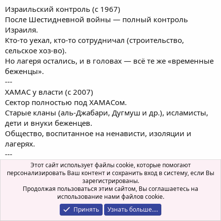
Израильский контроль (с 1967)
После Шестидневной войны — полный контроль
Израиля.
Кто-то уехал, кто-то сотрудничал (строительство,
сельское хоз-во).
Но лагеря остались, и в головах — всё те же «временные
беженцы».
---
ХАМАС у власти (с 2007)
Сектор полностью под ХАМАСом.
Старые кланы (аль-Джабари, Дугмуш и др.), исламисты,
дети и внуки беженцев.
Общество, воспитанное на ненависти, изоляции и
лагерях.
---
Вывод
Этот сайт использует файлы cookie, которые помогают
персонализировать Ваш контент и сохранить вход в систему, если Вы
Никакой это не «коренной народ».
зарегистрированы.
Это мозаика кланов, потомков мигрантов из Египта,
Продолжая пользоваться этим сайтом, Вы соглашаетесь на
Иордании и бывшей подмандатной Палестины.
использование нами файлов cookie.
Миф о древнем «палестинском народе Газы» — всего
Принять
Узнать больше.…
лишь инструмент пропаганды.