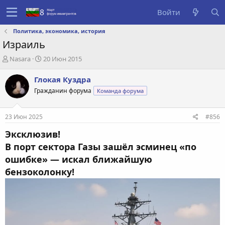
Войти
Политика, экономика, история
Израиль
А
Д
Nasara
20 Июн 2015
в
а
т
т
Глокая Куздра
о
а
Гражданин форума
Команда форума
р
с
т
о
е
з
23 Июн 2025
#856
м
д
ы
а
Эксклюзив!
н
В порт сектора Газы зашёл эсминец «по
и
ошибке» — искал ближайшую
я
бензоколонку!