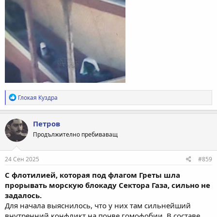
Р
Глокая Куздра
е
а
к
Петров
ц
Продължително пребиваващ
и
и
:
24 Сен 2025
#859
С флотилией, которая под флагом Греты шла
прорывать морскую блокаду Сектора Газа, сильно не
задалось.
Для начала выяснилось, что у них там сильнейший
внутренний конфликт на почве гомофобии. В составе