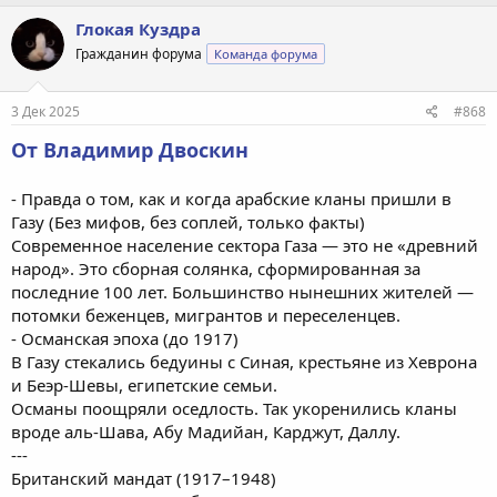
Глокая Куздра
Гражданин форума
Команда форума
3 Дек 2025
#868
От Владимир Двоскин
- Правда о том, как и когда арабские кланы пришли в
Газу (Без мифов, без соплей, только факты)
Современное население сектора Газа — это не «древний
народ». Это сборная солянка, сформированная за
последние 100 лет. Большинство нынешних жителей —
потомки беженцев, мигрантов и переселенцев.
- Османская эпоха (до 1917)
В Газу стекались бедуины с Синая, крестьяне из Хеврона
и Беэр-Шевы, египетские семьи.
Османы поощряли оседлость. Так укоренились кланы
вроде аль-Шава, Абу Мадийан, Карджут, Даллу.
---
Британский мандат (1917–1948)