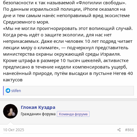
безопасности к так называемой «Флотилии свободы».
По данным израильской полиции, iPhone оказался на
дне и тем самым нанёс непоправимый вред экосистеме
Средиземного моря.
«Мы не могли проигнорировать этот вопиющий случай.
Когда речь идёт о защите экологии, для нас нет
неприкасаемых. Даже если человек 10 лет подряд читает
лекции миру о климате», — подчеркнул представитель
министерства охраны окружающей среды Израиля.
Кроме штрафа в размере 10 тысяч шекелей, активистке
предписано в течение недели компенсировать ущерб,
нанесённый природе, путём высадки в пустыне Негев 40
кактусов
Р
stifen
е
а
к
Глокая Куздра
ц
Гражданин форума
Команда форума
и
и
:
10 Окт 2025
#866