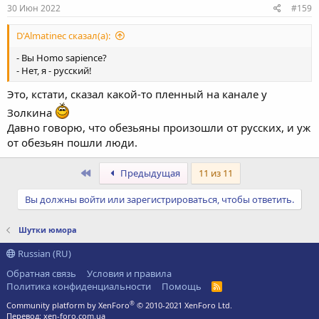
30 Июн 2022
#159
D'Almatinec сказал(а):
- Вы Homo sapience?
- Нет, я - русский!
Это, кстати, сказал какой-то пленный на канале у
Золкина
Давно говорю, что обезьяны произошли от русских, и уж
от обезьян пошли люди.
Первый
Предыдущая
11 из 11
Вы должны войти или зарегистрироваться, чтобы ответить.
Шутки юмора
Russian (RU)
Обратная связь
Условия и правила
Политика конфиденциальности
Помощь
R
S
®
Community platform by XenForo
© 2010-2021 XenForo Ltd.
S
Перевод:
xen-foro.com.ua