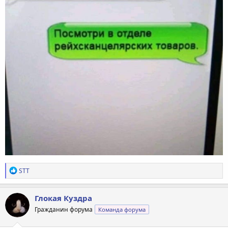
Р
STT
е
а
к
Глокая Куздра
ц
Гражданин форума
Команда форума
и
и
: