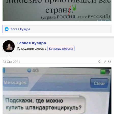
Р
Глокая Куздра
е
а
к
Глокая Куздра
ц
Гражданин форума
Команда форума
и
и
:
23 Окт 2021
#155