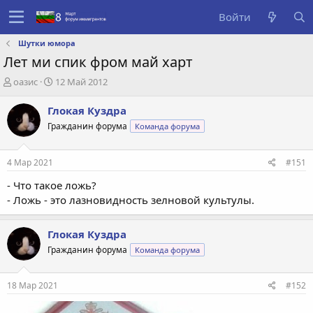
Войти
Шутки юмора
Лет ми спик фром май харт
А
Д
оазис
12 Май 2012
в
а
т
т
Глокая Куздра
о
а
Гражданин форума
Команда форума
р
с
т
о
е
з
4 Мар 2021
#151
м
д
ы
а
- Что такое ложь?
н
- Ложь - это лазновидность зелновой культулы.
и
я
Глокая Куздра
Гражданин форума
Команда форума
18 Мар 2021
#152