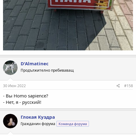
D'Almatinec
Продължително пребиваващ
30 Июн 2022
#158
- Вы Homo sapience?
- Нет, я - русский!
Глокая Куздра
Гражданин форума
Команда форума