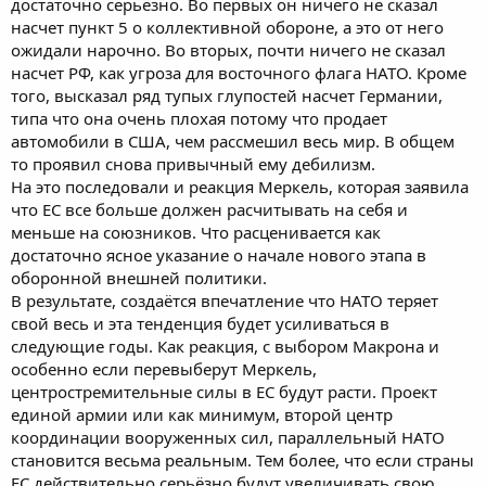
достаточно серьёзно. Во первых он ничего не сказал
насчет пункт 5 о коллективной обороне, а это от него
ожидали нарочно. Во вторых, почти ничего не сказал
насчет РФ, как угроза для восточного флага НАТО. Кроме
того, высказал ряд тупых глупостей насчет Германии,
типа что она очень плохая потому что продает
автомобили в США, чем рассмешил весь мир. В общем
то проявил снова привычный ему дебилизм.
На это последовали и реакция Меркель, которая заявила
что ЕС все больше должен расчитывать на себя и
меньше на союзников. Что расценивается как
достаточно ясное указание о начале нового этапа в
оборонной внешней политики.
В результате, создаётся впечатление что НАТО теряет
свой весь и эта тенденция будет усиливаться в
следующие годы. Как реакция, с выбором Макрона и
особенно если перевыберут Меркель,
центростремительные силы в ЕС будут расти. Проект
единой армии или как минимум, второй центр
координации вооруженных сил, параллельный НАТО
становится весьма реальным. Тем более, что если страны
ЕС действительно серьёзно будут увеличивать свою