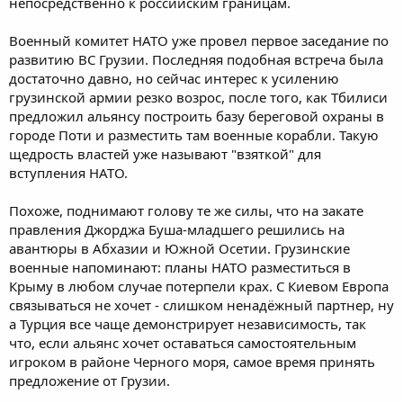
непосредственно к российским границам.
Военный комитет НАТО уже провел первое заседание по
развитию ВС Грузии. Последняя подобная встреча была
достаточно давно, но сейчас интерес к усилению
грузинской армии резко возрос, после того, как Тбилиси
предложил альянсу построить базу береговой охраны в
городе Поти и разместить там военные корабли. Такую
щедрость властей уже называют "взяткой" для
вступления НАТО.
Похоже, поднимают голову те же силы, что на закате
правления Джорджа Буша-младшего решились на
авантюры в Абхазии и Южной Осетии. Грузинские
военные напоминают: планы НАТО разместиться в
Крыму в любом случае потерпели крах. С Киевом Европа
связываться не хочет - слишком ненадёжный партнер, ну
а Турция все чаще демонстрирует независимость, так
что, если альянс хочет оставаться самостоятельным
игроком в районе Черного моря, самое время принять
предложение от Грузии.