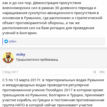
как и до сих пор. Демонстрация присутствия
военноморских сил в рамках 30 дневного периода и
наращивания сухопутно-авиационного присутствия в
основном в Румынии, где расположен и стратегический
объект противоракетной обороны, а так же
расположения сил на базе ротации для проведения
учений в Болгарии.
Р
stifen
е
а
к
miky
ц
Продължително пребиваващ
и
и
:
5 Мар 2017
#80
С 5 по 13 марта 2017г. в териториальных водах Румынии
и международных водах проводится регулярное
противоминное учение Посейдон 2017 в котором кроме
тральщиков из Румынии, Болгарии и Турции, принимает
участие корабль из Греции и постоянная противоминная
группа НАТО в которой сейчас принимают участие