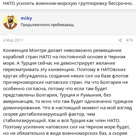
НАТО усилить военном-морскую группировку бессрочно.
miky
Продължително пребиваващ
4 Мар 2017
#79
Конвенция Монтре делает невозможно резмещение
кораблей стран НАТО на постоянной основе в Черном
море. А Турция сейчас не демонстрирует желание
пересматривать эту конвенцию. Поэтому в НАТОвских
кругах обсуждалось создание неких сил на базе флотов
причерноморских натовских стран. На что Болгария не
особенно согласна, потому что если там будет
представлены Болгария, Турция и Румыния, без
американцев, то ясно что там будет однозначно турецкое
доминирование. Что в настоящий момент на мой взгляд
скорее дестабилизирующий фактор, чем
стабилизирующий. Как и вся Турция как член НАТО.
Поэтому усиление натовских сил на Черном море будет,
но не обязательно в виде военноморских баз, а скорее