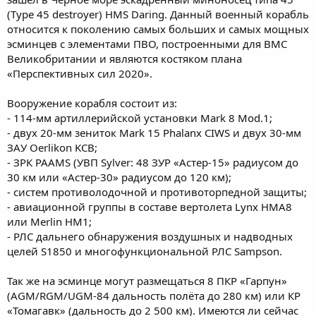
(Type 45 destroyer) HMS Daring. Данный военный корабль
относится к поколению самых больших и самых мощных
эсминцев с элементами ПВО, построенными для ВМС
Великобритании и являются костяком плана
«Перспективных сил 2020».
Вооружение корабля состоит из:
- 114-мм артиллерийской установки Mark 8 Mod.1;
- двух 20-мм зениток Mark 15 Phalanx CIWS и двух 30-мм
ЗАУ Oerlikon KCB;
- ЗРК PAAMS (УВП Sylver: 48 ЗУР «Астер-15» радиусом до
30 км или «Астер-30» радиусом до 120 км);
- систем противолодочной и противоторпедной защиты;
- авиационной группы в составе вертолета Lynx HMA8
или Merlin HM1;
- РЛС дальнего обнаружения воздушных и надводных
целей S1850 и многофункциональной РЛС Sampson.
Так же на эсминце могут размещаться 8 ПКР «Гарпун»
(AGM/RGM/UGM-84 дальность полёта до 280 км) или КР
«Томагавк» (дальность до 2 500 км). Имеются ли сейчас