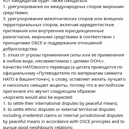
«От кандидатов будет также ожидаться:
1. урегулирование их международных споров мирными
средствами;
3. урегулирование межэтнических споров или внешних
территориальных споров, включая ирредентисткие
притязания или внутренние юрисдикционные
разногласия, мирными средствами в соответствии с
принципами ОБСЕ и поддержание отношений
добрососедства;
5. отказ от угрозы применения силы или ее применения
в любом виде, несовместимом с целями ООН;».
Качество НАТОвского перевода (а цитата приводится по
официальному «Путеводителю по материалам саммита
НАТО в Вашингтоне»), к слову, оставляет желать лучшего
и несколько смещает акценты, потому что в английском
оригинале это звучит следующим образом:
«Aspirants would also be expected:
1. to settle their international disputes by peaceful means;
3. to settle ethnic disputes or external territorial disputes
including irredentist claims or internal jurisdictional disputes
by peaceful means in accordance with OSCE principles and to
pursue good neighbourly relations;