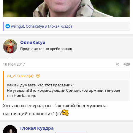
Р
weingut
,
OdnaKatya
и
Глокая Куздра
е
а
к
OdnaKatya
ц
Продължително пребиваващ
и
и
:
10 Июл 2017
#89
zu_vi сказал(а):
Как вы думаете, кто этот красавчик?
Не угадали! Это командующий британской армией, генерал
сэр Ник Картер.
Хоть он и генерал, но - "ах какой был мужчина -
настоящий полковник" (с)
Глокая Куздра