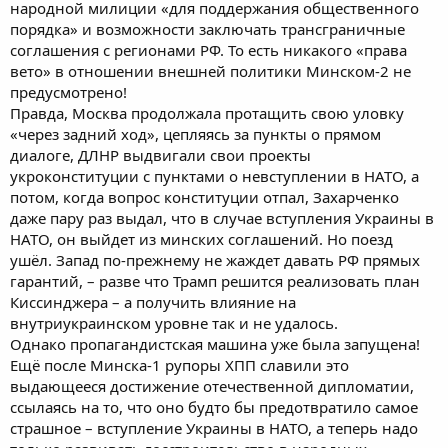
народной милиции «для поддержания общественного
порядка» и возможности заключать трансграничные
соглашения с регионами РФ. То есть никакого «права
вето» в отношении внешней политики Минском-2 не
предусмотрено!
Правда, Москва продолжала протащить свою уловку
«через задний ход», цепляясь за пункты о прямом
диалоге, ДЛНР выдвигали свои проекты
укроконституции с пунктами о невступлении в НАТО, а
потом, когда вопрос конституции отпал, Захарченко
даже пару раз выдал, что в случае вступления Украины в
НАТО, он выйдет из минских соглашений. Но поезд
ушёл. Запад по-прежнему не жаждет давать РФ прямых
гарантий, – разве что Трамп решится реализовать план
Киссинджера – а получить влияние на
внутриукраинском уровне так и не удалось.
Однако пропагандистская машина уже была запущена!
Ещё после Минска-1 рупоры ХПП славили это
выдающееся достижение отечественной дипломатии,
ссылаясь на то, что оно будто бы предотвратило самое
страшное – вступление Украины в НАТО, а теперь надо