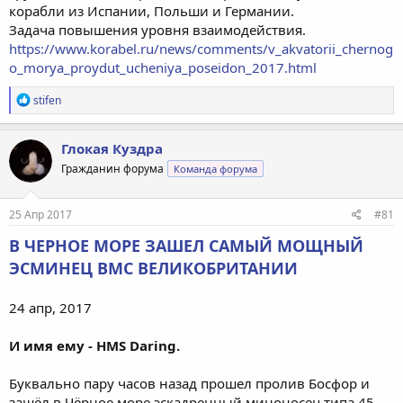
корабли из Испании, Польши и Германии.
Задача повышения уровня взаимодействия.
https://www.korabel.ru/news/comments/v_akvatorii_chernog
o_morya_proydut_ucheniya_poseidon_2017.html
Р
stifen
е
а
к
Глокая Куздра
ц
Гражданин форума
Команда форума
и
и
:
25 Апр 2017
#81
В ЧЕРНОЕ МОРЕ ЗАШЕЛ САМЫЙ МОЩНЫЙ
ЭСМИНЕЦ ВМС ВЕЛИКОБРИТАНИИ
24 апр, 2017
И имя ему - HMS Daring.
Буквально пару часов назад прошел пролив Босфор и
зашёл в Чёрное море эскадренный миноносец типа 45