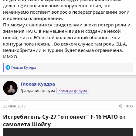
долю в финансирования вооруженных сил, это
неминуемо поставит вопрос о перераспределении роли
в военном планировании.
По-моему становимся свидетелями эпохи потери роли и
значения НАТО в нынешнем виде и создание некой
новой, чисто ЕСовской коллективной обороны, чьи
контуры пока неясны. Во всяком случае там роль США,
Великобритании и Турции будет весьма ограничена.
ИМХО.
Р
Глокая Куздра
е
а
к
Глокая Куздра
ц
Гражданин форума
Команда форума
и
и
:
22 Июн 2017
#85
Истребитель Су-27 "отгоняет" F-16 НАТО от
самолета Шойгу