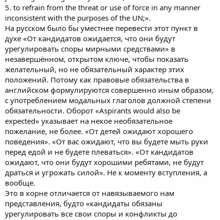
5. to refrain from the threat or use of force in any manner
inconsistent with the purposes of the UN;».
На русском было бы уместнее перевести этот пункт в
духе «От кандидатов ожидается, что они будут
урегулировать споры мирными средствами» в
незавершённом, открытом ключе, чтобы показать
желательный, но не обязательный характер этих
положений. Потому как правовые обязательства в
английском формулируются совершенно иным образом,
с употреблением модальных глаголов должной степени
обязательности. Оборот «Aspirants would also be
expected» указывает на некое необязательное
пожелание, не более. «От детей ожидают хорошего
поведения». «От вас ожидают, что вы будете мыть руки
перед едой и не будете плеваться». «От кандидатов
ожидают, что они будут хорошими ребятами, не будут
драться и угрожать силой». Не к моменту вступления, а
вообще.
Это в корне отличается от навязываемого нам
представления, будто «кандидаты обязаны
урегулировать все свои споры и конфликты до