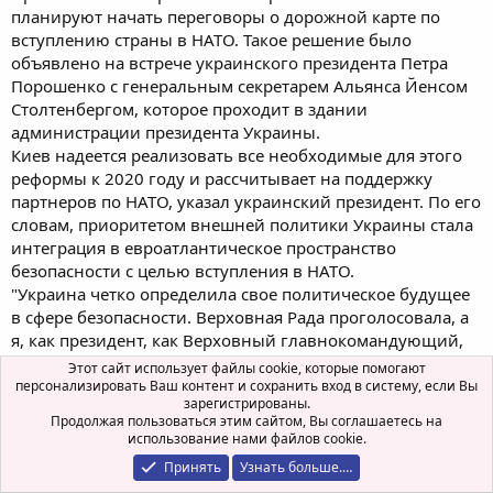
планируют начать переговоры о дорожной карте по
вступлению страны в НАТО. Такое решение было
объявлено на встрече украинского президента Петра
Порошенко с генеральным секретарем Альянса Йенсом
Столтенбергом, которое проходит в здании
администрации президента Украины.
Киев надеется реализовать все необходимые для этого
реформы к 2020 году и рассчитывает на поддержку
партнеров по НАТО, указал украинский президент. По его
словам, приоритетом внешней политики Украины стала
интеграция в евроатлантическое пространство
безопасности с целью вступления в НАТО.
"Украина четко определила свое политическое будущее
в сфере безопасности. Верховная Рада проголосовала, а
я, как президент, как Верховный главнокомандующий,
подписал закон, который ставит целью наше будущее
Этот сайт использует файлы cookie, которые помогают
членство в НАТО как цель нашей международной
персонализировать Ваш контент и сохранить вход в систему, если Вы
зарегистрированы.
политики безопасности", — заявил глава государства.
Продолжая пользоваться этим сайтом, Вы соглашаетесь на
"Мы считаем необходимым, и сегодня это четко
использование нами файлов cookie.
подчеркнули, чтобы мы начали дискуссию о введении
Принять
Узнать больше.…
Membership Action Plan (План действий по членству, -