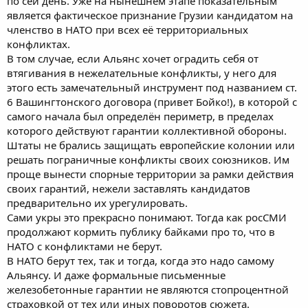
по сей день. Уже на нынешнем этапе показательным
является фактическое признание Грузии кандидатом на
членство в НАТО при всех её территориальных
конфликтах.
В том случае, если Альянс хочет оградить себя от
втягивания в нежелательные конфликты, у него для
этого есть замечательный инструмент под названием ст.
6 Вашингтонского договора (привет Бойко!), в которой с
самого начала был определён периметр, в пределах
которого действуют гарантии коллективной обороны.
Штаты не брались защищать европейские колонии или
решать пограничные конфликты своих союзников. Им
проще вынести спорные территории за рамки действия
своих гарантий, нежели заставлять кандидатов
предварительно их урегулировать.
Сами укры это прекрасно понимают. Тогда как росСМИ
продолжают кормить публику байками про то, что в
НАТО с конфликтами не берут.
В НАТО берут тех, так и тогда, когда это надо самому
Альянсу. И даже формальные письменные
железобетонные гарантии не являются стопроцентной
страховкой от тех или иных поворотов сюжета.