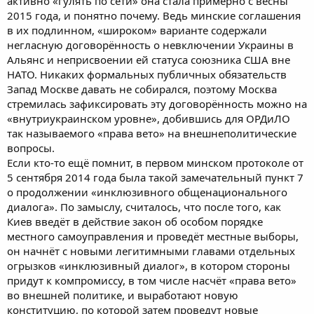
активно «гулять по сети» она стала примерно с весны
2015 года, и понятно почему. Ведь минские соглашения
в их подлинном, «широком» варианте содержали
негласную договорённость о невключении Украины в
Альянс и неприсвоении ей статуса союзника США вне
НАТО. Никаких формальных публичных обязательств
Запад Москве давать не собирался, поэтому Москва
стремилась зафиксировать эту договорённость можно на
«внутриукраинском уровне», добившись для ОРДиЛО
так называемого «права вето» на внешнеполитические
вопросы.
Если кто-то ещё помнит, в первом минском протоколе от
5 сентября 2014 года была такой замечательный пункт 7
о продолжении «инклюзивного общенационального
диалога». По замыслу, считалось, что после того, как
Киев введёт в действие закон об особом порядке
местного самоуправления и проведёт местные выборы,
он начнёт с новыми легитимными главами отдельных
огрызков «инклюзивный диалог», в котором стороны
придут к компромиссу, в том числе насчёт «права вето»
во внешней политике, и выработают новую
конституцию, по которой затем проведут новые