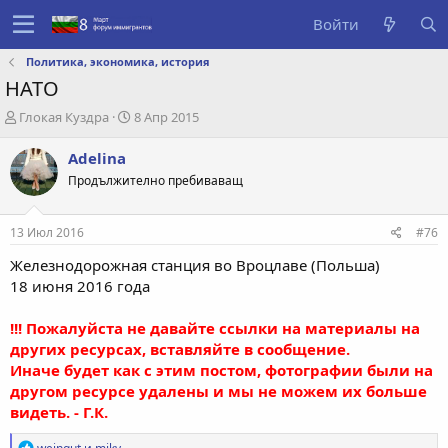
Войти
Политика, экономика, история
НАТО
А
Д
Глокая Куздра
8 Апр 2015
в
а
т
т
Adelina
о
а
Продължително пребиваващ
р
с
т
о
е
з
13 Июл 2016
#76
м
д
ы
а
Железнодорожная станция во Вроцлаве (Польша)
н
18 июня 2016 года
и
я
!!! Пожалуйста не давайте ссылки на материалы на
других ресурсах, вставляйте в сообщение.
Иначе будет как с этим постом, фотографии были на
другом ресурсе удалены и мы не можем их больше
видеть. - Г.К.
Р