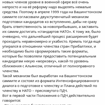
новых членов уровне в военной сфере всё очень
непросто и на её реформу надо выделять немалые
средства. Поэтому в апреле 1999 года на Вашингтонском
саммите согласовали двухступенчатый механизм
подготовки кандидатов ко вступлению, дабы не сразу
брать ответственность за новоприбывших, а заставить
их самим достигать «стандартов НАТО». К тому же, было
очевидно, что дальнейший процесс расширения будет
проходить неравномерно и ухабисто. Кремль тогда ещё
упирался в отношении членства стран Прибалтики, и
необходимо было сформировать такие форматы,
которые бы позволяли предоставить потенциальным
кандидатам некую «морковку», какой-то уровень
сближения с Альянсом, отличный от полноправного
членства.
Такой механизм был выработан на Вашингтонском
саммите и состоял из формата Интенсифицированного
диалога о подготовке к членству и Плана действий по
членству в НАТО – пресловутого ПДЧ.
Вот в первой части Положения о ПДЧ действительно
говорится: