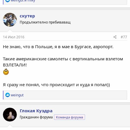
weingut
и
miky
е
а
к
скутер
ц
Продължително пребиваващ
и
и
:
14 Июл 2016
#77
Не знаю, что в Польше, я в мае в Бургасе, аэропорт.
Такие американские самолеты с вертикальным взлетом
ВЗЛЕТАЛИ!
Я сразу не понял, что происходит и куда я попал))
Р
weingut
е
а
к
Глокая Куздра
ц
Гражданин форума
Команда форума
и
и
: