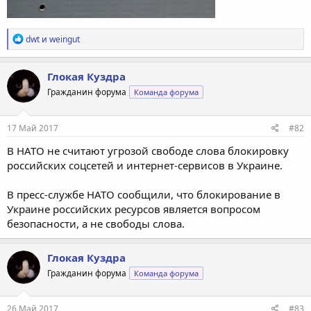
Р
dwt
и
weingut
е
а
к
Глокая Куздра
ц
Гражданин форума
Команда форума
и
и
:
17 Май 2017
#82
В НАТО не считают угрозой свободе слова блокировку
российских соцсетей и интернет-сервисов в Украине.
В пресс-службе НАТО сообщили, что блокирование в
Украине российских ресурсов является вопросом
безопасности, а не свободы слова.
Глокая Куздра
Гражданин форума
Команда форума
26 Май 2017
#83