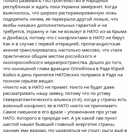
только развивать госстроительство в народных
республиках и ждать пока Украина замёрзнет. Когда
выяснилось, что широко растиражированную ложь
подкрепить нечем, её перекрыли другой ложью, что
якобы никаких дополнительных гарантий и не
требуется, Украину и так не возьмут в НАТО из-за Крыма
и Донбасса, потому что с конфликтами в НАТО не берут.
Как и в случае с первой итерацией, пропагандистская
ахинея транслировалась настолько массово, что стала
практически общим местом российского и
околороссийского медиапространства. Дошло до того,
что нынешний глава фракции Оппоблока в Раде Юрий
Бойко в день принятия НАТОвских поправок в Раде на
полном серьёзе вещал:
«Никто нас в НАТО не примет. Никто не будет даже
рассматривать нашу заявку, потому что по уставу
Североатлантического альянса (п.6), когда у страны есть
военный конфликт, ее в НАТО никто не принимает»
Самое смешное в его фразе – упоминание про устав
НАТО. Которого в природе нет. А уж какой там пункт
шестой нашёл бывший главный энергетик страны,
одному ему ведомо. Но удивляться не стоит: рыги ещё в