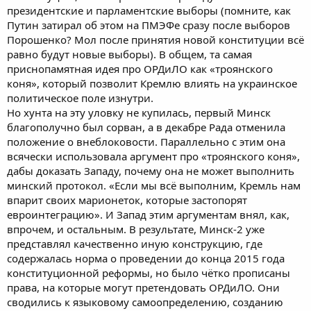
президентские и парламентские выборы (помните, как
Путин затирал об этом на ПМЭФе сразу после выборов
Порошенко? Мол после принятия новой конституции всё
равно будут новые выборы). В общем, та самая
приснопамятная идея про ОРДиЛО как «троянского
коня», который позволит Кремлю влиять на украинское
политическое поле изнутри.
Но хунта на эту уловку не купилась, первый Минск
благополучно был сорван, а в декабре Рада отменила
положение о внеблоковости. Параллельно с этим она
всячески использовала аргумент про «троянского коня»,
дабы доказать Западу, почему она не может выполнить
минский протокол. «Если мы всё выполним, Кремль нам
впарит своих марионеток, которые застопорят
евроинтеграцию». И Запад этим аргументам внял, как,
впрочем, и остальным. В результате, Минск-2 уже
представлял качественно иную конструкцию, где
содержалась норма о проведении до конца 2015 года
конституционной реформы, но было чётко прописаны
права, на которые могут претендовать ОРДиЛО. Они
сводились к языковому самоопределению, созданию