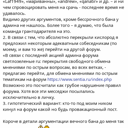
«Laf1949», «мариванны», «andrew», «qanatir» и др. – и ни
чем спровоцировать меня на срачь - последнее время не
удавалось.
Видимо других аргументов, кроме бессрочного бана у
админа не нашлось. Более того – я думаю, что была
команда грантодарителя на это.
2. В связи с тем, что абсолютно перекрыли кислород я
предложил некоторым адекватным собеседникам (по
моему, и вам то же) перейти на другой форум.
«В связи с последней акцией админа форума
светлозеленые ru: перекрытия свободного обмена
мнениями по острым вопросам, во всех ветках, -
предлагаю перейти, для обмена мнениями по острым
тематикам на форум
https://www.sentia.ru/index.php
Возможно это посчитали как грубое нарушение правил
форума. Хотя все эти месседжи посылались
исключительно в личку.
3. гипотетический вариант: кто-то под моим ником
кинул на форум какой но будь провакационный пост.
Короче в детали аргументации вечного бана до меня так