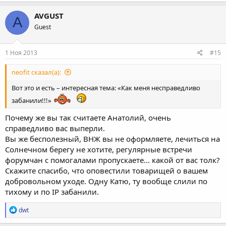
AVGUST
A
Guest
1 Ноя 2013
#15
neofit сказал(а):
Вот это и есть – интересная тема: «Как меня несправедливо
забанили!!!»
Почему же вы так считаете Анатолий, очень
справедливо вас выперли.
Вы же бесполезный, ВНЖ вы не оформляете, лечиться на
Солнечном берегу не хотите, регулярные встречи
форумчан с помогалами пропускаете... какой от вас толк?
Скажите спасибо, что оповестили товарищей о вашем
добровольном уходе. Одну Катю, ту вообще слили по
тихому и по IP забанили.
Р
dwt
е
а