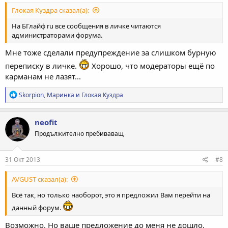
Глокая Куздра сказал(а):
На БГлайф ru все сообщения в личке читаются
администраторами форума.
Мне тоже сделали предупреждение за слишком бурную
переписку в личке.
Хорошо, что модераторы ещё по
карманам не лазят...
Р
Skorpion
,
Маринка
и
Глокая Куздра
е
а
к
neofit
ц
Продължително пребиваващ
и
и
:
31 Окт 2013
#8
AVGUST сказал(а):
Всё так, но только наоборот, это я предложил Вам перейти на
данный форум.
Возможно. Но ваше предложение до меня не дошло.