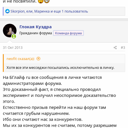
и не посвятили.
Р
Skorpion
,
ели
,
Маринка
и еще 1 пользователь
е
а
к
Глокая Куздра
ц
Гражданин форума
Команда форума
и
и
:
31 Окт 2013
#3
neofit сказал(а):
Хотя все эти месседжи посылались исключительно в личку.
На БГлайф ru все сообщения в личке читаются
администраторами форума.
Это доказанный факт, я специально проводил
эксперимент и получил неоспоримое доказательство
этого.
Естесственно призыв перейти на наш форум там
считается грубым нарушением.
Ибо они считают нас за конкурентов.
Мы их за конкурентов не считаем, потому разрешаем