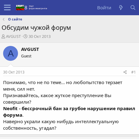
Войти
О сайте
Обсудим чужой форум
А
Д
AVGUST
30 Окт 2013
в
а
т
т
AVGUST
A
о
а
Guest
р
с
т
о
е
з
30 Окт 2013
#1
м
д
ы
а
Понимаю, что не по теме... но любопытство терзает
н
меня, сил нет.
и
Признавайтесь, какое жуткое преступление Вы
я
совершили?
Neofit - бессрочный бан за грубое нарушение правил
форума
.
Наверно украли какую нибудь интеллектуальную
собственность, угадал?