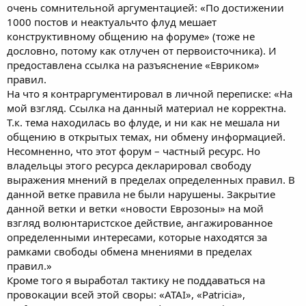
очень сомнительной аргументацией: «По достижении
1000 постов и неактуальчто флуд мешает
конструктивному общению на форуме» (тоже не
дословно, потому как отлучен от первоисточника). И
предоставлена ссылка на разъяснение «Евриком»
правил.
На что я контраргументировал в личной переписке: «На
мой взгляд. Ссылка на данный материал не корректна.
Т.к. тема находилась во флуде, и ни как не мешала ни
общению в открытых темах, ни обмену информацией.
Несомненно, что этот форум – частный ресурс. Но
владельцы этого ресурса декларировал свободу
выражения мнений в пределах определенных правил. В
данной ветке правила не были нарушены. Закрытие
данной ветки и ветки «новости Еврозоны» на мой
взгляд волюнтаристское действие, ангажированное
определенными интересами, которые находятся за
рамками свободы обмена мнениями в пределах
правил.»
Кроме того я выработал тактику не поддаваться на
провокации всей этой своры: «ATAI», «Patricia»,