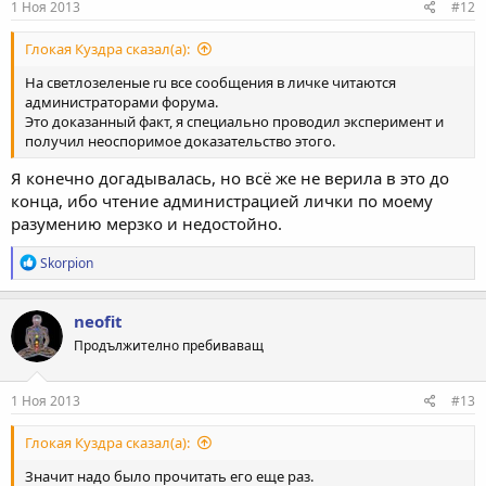
1 Ноя 2013
#12
Глокая Куздра сказал(а):
На светлозеленые ru все сообщения в личке читаются
администраторами форума.
Это доказанный факт, я специально проводил эксперимент и
получил неоспоримое доказательство этого.
Я конечно догадывалась, но всё же не верила в это до
конца, ибо чтение администрацией лички по моему
разумению мерзко и недостойно.
Р
Skorpion
е
а
к
neofit
ц
Продължително пребиваващ
и
и
:
1 Ноя 2013
#13
Глокая Куздра сказал(а):
Значит надо было прочитать его еще раз.