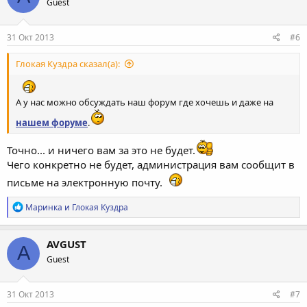
Guest
и
и
:
31 Окт 2013
#6
Глокая Куздра сказал(а):
А у нас можно обсуждать наш форум где хочешь и даже на
нашем форуме
.
Точно... и ничего вам за это не будет.
Чего конкретно не будет, администрация вам сообщит в
письме на электронную почту.
Р
Маринка
и
Глокая Куздра
е
а
к
AVGUST
A
ц
Guest
и
и
:
31 Окт 2013
#7