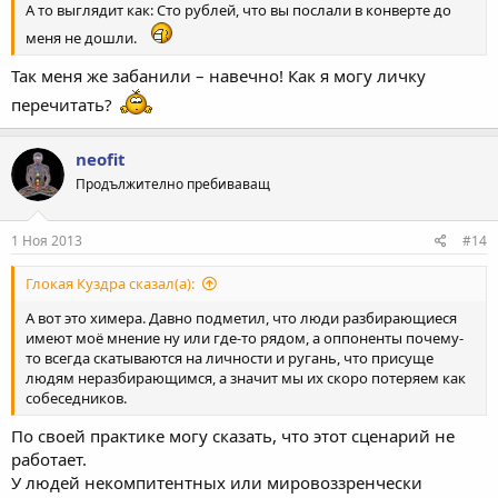
А то выглядит как: Сто рублей, что вы послали в конверте до
меня не дошли.
Так меня же забанили – навечно! Как я могу личку
перечитать?
neofit
Продължително пребиваващ
1 Ноя 2013
#14
Глокая Куздра сказал(а):
А вот это химера. Давно подметил, что люди разбирающиеся
имеют моё мнение ну или где-то рядом, а оппоненты почему-
то всегда скатываются на личности и ругань, что присуще
людям неразбирающимся, а значит мы их скоро потеряем как
собеседников.
По своей практике могу сказать, что этот сценарий не
работает.
У людей некомпитентных или мировоззренчески