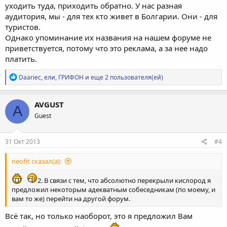
уходить туда, приходить обратно. У нас разная
аудитория, мы - для тех кто живет в Болгарии. Они - для
туристов.
Однако упоминание их названия на нашем форуме не
приветствуется, потому что это реклама, а за нее надо
платить.
Р
Daariec
,
ели
,
ГРИФОН
и еще 2 пользователя(ей)
е
а
к
AVGUST
A
ц
Guest
и
и
:
31 Окт 2013
#4
neofit сказал(а):
2. В связи с тем, что абсолютно перекрыли кислород я
предложил некоторым адекватным собеседникам (по моему, и
вам то же) перейти на другой форум.
Всё так, но только наоборот, это я предложил Вам