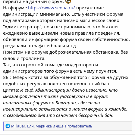
перейти на данный форум.
На форуме
https://www.sentia.ru/
присутствие
администрации минимально. Есть участники форума
под аватарами которых написано магическое слово
"Администратор", но я не припоминаю, что бы они
ежедневно вывешивали новые правила поведения,
объявляли информацию форума своей собственностью,
раздавали штрафы и баллы и.т.д.
При этом на форуме доброжелательная обстановка, без
склок и троллинга.
Так, что огромной команде модераторов и
администраторов
того
форума есть чему поучится.
ЗЫ: Теперь кстати за обсуждения того форума на других
подобных ресурсах положен пожизненный бан.
цитата:
И ещё. Администрации давно известно, что
многие форумчане также участвуют и в других
аналогичных форумах о Болгарии, где часто
нелицеприятно отзываются о нашем форуме и команде.
С сегодняшнего дня это означает бессрочный бан.
Р
MillaBar
,
Ели
,
Маринка
и еще 1 пользователь
е