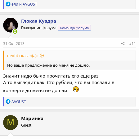
Р
ели
и
AVGUST
е
а
к
Глокая Куздра
ц
Гражданин форума
Команда форума
и
и
:
31 Окт 2013
#11
neofit сказал(а):
Но ваше предложение до меня не дошло.
Значит надо было прочитать его еще раз.
А то выглядит как: Сто рублей, что вы послали в
конверте до меня не дошли.
Р
AVGUST
е
а
к
Маринка
М
ц
Guest
и
и
: