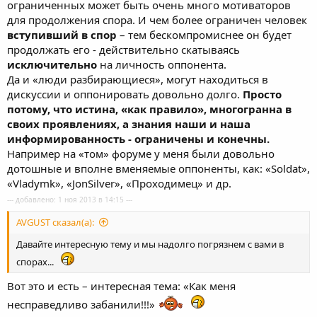
ограниченных может быть очень много мотиваторов
для продолжения спора. И чем более ограничен человек
вступивший в спор
– тем бескомпромиснее он будет
продолжать его - действительно скатываясь
исключительно
на личность оппонента.
Да и «люди разбирающиеся», могут находиться в
дискуссии и оппонировать довольно долго.
Просто
потому, что истина, «как правило», многогранна в
своих проявлениях, а знания наши и наша
информированность - ограничены и конечны.
Например на «том» форуме у меня были довольно
дотошные и вполне вменяемые оппоненты, как: «Soldat»,
«Vladymk», «JonSilver», «Проходимец» и др.
--- добавлено: 1 ноя 2013 в 14:15 ---
AVGUST сказал(а):
Давайте интересную тему и мы надолго погрязнем с вами в
спорах...
Вот это и есть – интересная тема: «Как меня
несправедливо забанили!!!»