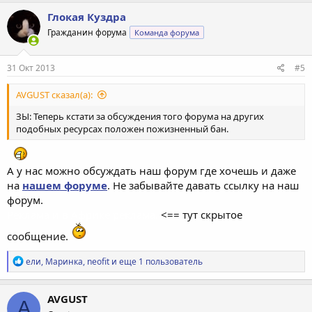
а
к
Глокая Куздра
ц
Гражданин форума
Команда форума
и
и
:
31 Окт 2013
#5
AVGUST сказал(а):
ЗЫ: Теперь кстати за обсуждения того форума на других
подобных ресурсах положен пожизненный бан.
А у нас можно обсуждать наш форум где хочешь и даже
на
нашем форуме
. Не забывайте давать ссылку на наш
форум.
Реклама и в Африке реклама.
<== тут скрытое
сообщение.
Р
ели
,
Маринка
,
neofit
и еще 1 пользователь
е
а
к
AVGUST
A
ц