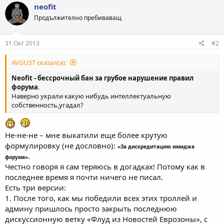
neofit
Продължително пребиваващ
31 Окт 2013
#2
AVGUST сказал(а):
Neofit - бессрочный бан за грубое нарушение правил
форума
.
Наверно украли какую нибудь интеллектуальную
собственность,угадал?
Не-не-не – мне выкатили еще более крутую
формулировку (не дословно):
«За дискредитацию имиджа
.
форума»
Честно говоря я сам теряюсь в догадках! Потому как в
последнее время я почти ничего не писал.
Есть три версии:
1. После того, как мы победили всех этих троллей и
админу пришлось просто закрыть последнюю
дискуссионную ветку «Флуд из Новостей Еврозоны», с