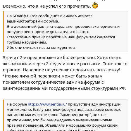
Возможно, что я не успел его прочитать.
На БГлайф ru все сообщения в личке читаются
администраторами форума.
Это доказанный факт, я специально проводил эксперимент и
получил неоспоримое доказательство этого.
Естесственно призыв перейти на наш форум там считается
грубым нарушением.
Ибо они считают нас за конкурентов.
Значит 2-е предположение более реально. Хотя, опять
же: забанили через 2 недели после рассылки. Тоже как-то
странно. Наверное не успевают прочитать всю личку!
Чтение личной переписки может быть явным
показателем сотрудничества админа форума с
заинтересованными государственными структурами РФ.
На форуме
https://www.sentia.ru/
присутствие администрации
минимально. Есть участники форума под аватарами которых
написано магическое слово "Администратор", но я не
припоминаю, что бы они ежедневно вывешивали новые
правила поведения, объявляли информацию форума своей
собственностью, раздавали штрафы и баллы и.т.д.