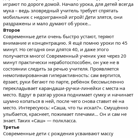
играют по дороге домой. Начало урока, для детей всегда
мука – ведь зловредный учитель требует спрятать
мобильник с недоигранной игрой! Дети злятся, они
раздражены и мало думают об уроке…
Второе
Современные дети очень быстро устают, теряют
внимание и концентрацию. Я ещё помню уроки по 45
минут. Но сегодня они длятся 40, и даже этого
получается много! Современный ученик уже через 20
минут практически неработоспособен, он уже не в
состоянии следить за речью учителя. Проявляется
немотивированная гиперактивность: сам вертится,
ёрзает, руки бегают по парте, ребёнок бессмысленно
перекладывает карандаши-ручки-линейки с места на
место. Вдруг в разгар урока поднимает сумку и начинает
шумно копаться в ней, после чего снова ставит её на
место. Интересуюсь: «Саша, что ты искал?». Смущённо
улыбается, краснеет, пожимает плечами… Он и сам не
знает. Таких «Саш» — полкласса.
Третье
Современные дети с рождения усваивают массу