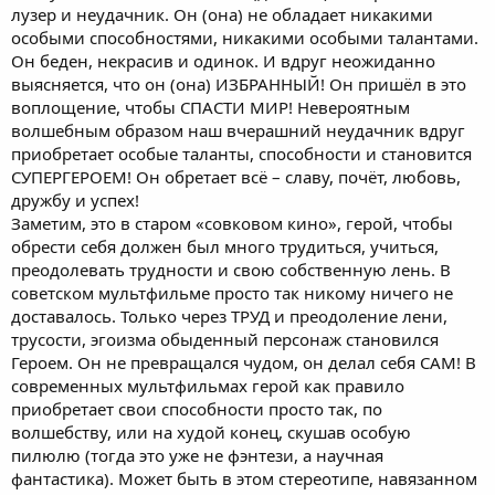
лузер и неудачник. Он (она) не обладает никакими
особыми способностями, никакими особыми талантами.
Он беден, некрасив и одинок. И вдруг неожиданно
выясняется, что он (она) ИЗБРАННЫЙ! Он пришёл в это
воплощение, чтобы СПАСТИ МИР! Невероятным
волшебным образом наш вчерашний неудачник вдруг
приобретает особые таланты, способности и становится
СУПЕРГЕРОЕМ! Он обретает всё – славу, почёт, любовь,
дружбу и успех!
Заметим, это в старом «совковом кино», герой, чтобы
обрести себя должен был много трудиться, учиться,
преодолевать трудности и свою собственную лень. В
советском мультфильме просто так никому ничего не
доставалось. Только через ТРУД и преодоление лени,
трусости, эгоизма обыденный персонаж становился
Героем. Он не превращался чудом, он делал себя САМ! В
современных мультфильмах герой как правило
приобретает свои способности просто так, по
волшебству, или на худой конец, скушав особую
пилюлю (тогда это уже не фэнтези, а научная
фантастика). Может быть в этом стереотипе, навязанном