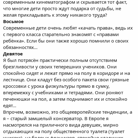
современным кинематографом и скрывается тот факт,
что многие дети просто ждут подарка от судьбы, не
желая прикладывать к этому никакого труда?
Восьмое
Современные дети очень любят «качать права», ведь их
с первого класса старательно знакомят с «правами
ребёнка». Если бы они также хорошо помнили о своих
обязанностях…
Девятое
Я был потрясён практически полным отсутствием
брезгливости у своих теперешних учеников. Они
спокойно сидят и лежат прямо на полу в коридоре и на
лестнице. Они кладут без особого пакета свои грязные
кроссовки с урока физкультуры прямо в сумку,
вперемежку с учебниками и тетрадями. Они роняют
печенюшки на пол, а затем поднимают их и спокойно
едят…
Впрочем, возможно, это общеевропейские тенденции, а
я – старый замшелый консерватор. В Европе я
насмотрелся на приличного вида девушек, мирно
отдыхающих на полу общественного туалета (туалет
унисекс), на бодрых французов, спокойно кладущих