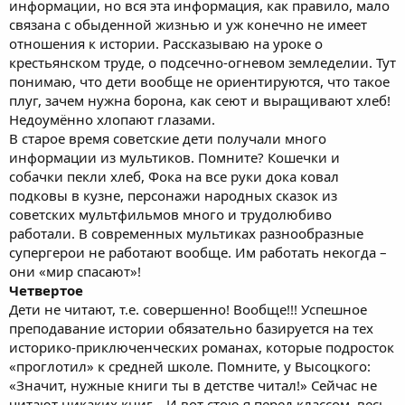
информации, но вся эта информация, как правило, мало
связана с обыденной жизнью и уж конечно не имеет
отношения к истории. Рассказываю на уроке о
крестьянском труде, о подсечно-огневом земледелии. Тут
понимаю, что дети вообще не ориентируются, что такое
плуг, зачем нужна борона, как сеют и выращивают хлеб!
Недоумённо хлопают глазами.
В старое время советские дети получали много
информации из мультиков. Помните? Кошечки и
собачки пекли хлеб, Фока на все руки дока ковал
подковы в кузне, персонажи народных сказок из
советских мультфильмов много и трудолюбиво
работали. В современных мультиках разнообразные
супергерои не работают вообще. Им работать некогда –
они «мир спасают»!
Четвертое
Дети не читают, т.е. совершенно! Вообще!!! Успешное
преподавание истории обязательно базируется на тех
историко-приключенческих романах, которые подросток
«проглотил» к средней школе. Помните, у Высоцкого:
«Значит, нужные книги ты в детстве читал!» Сейчас не
читают никаких книг… И вот стою я перед классом, весь