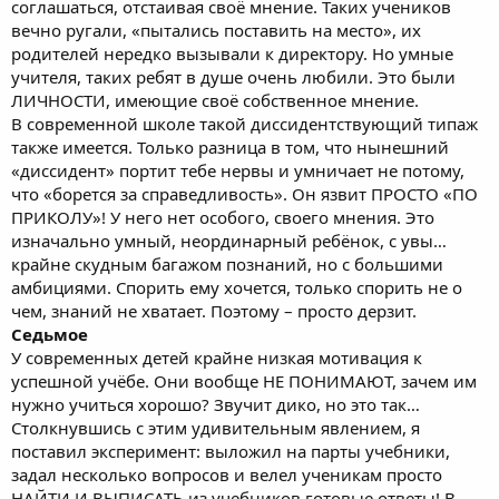
соглашаться, отстаивая своё мнение. Таких учеников
вечно ругали, «пытались поставить на место», их
родителей нередко вызывали к директору. Но умные
учителя, таких ребят в душе очень любили. Это были
ЛИЧНОСТИ, имеющие своё собственное мнение.
В современной школе такой диссидентствующий типаж
также имеется. Только разница в том, что нынешний
«диссидент» портит тебе нервы и умничает не потому,
что «борется за справедливость». Он язвит ПРОСТО «ПО
ПРИКОЛУ»! У него нет особого, своего мнения. Это
изначально умный, неординарный ребёнок, с увы…
крайне скудным багажом познаний, но с большими
амбициями. Спорить ему хочется, только спорить не о
чем, знаний не хватает. Поэтому – просто дерзит.
Седьмое
У современных детей крайне низкая мотивация к
успешной учёбе. Они вообще НЕ ПОНИМАЮТ, зачем им
нужно учиться хорошо? Звучит дико, но это так…
Столкнувшись с этим удивительным явлением, я
поставил эксперимент: выложил на парты учебники,
задал несколько вопросов и велел ученикам просто
НАЙТИ И ВЫПИСАТЬ из учебников готовые ответы! В