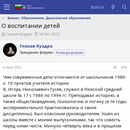
Войти
Бизнес, Образование, Дошкольное образование
О воспитании детей
А
Д
Глокая Куздра
18 Окт 2012
в
а
т
т
Глокая Куздра
о
а
Гражданин форума
Команда форума
р
с
т
о
е
з
6 Июл 2021
#76
м
д
ы
а
Чем современные дети отличаются от школьников 1980-
н
х: 10 пунктов учителя истории
и
Я, Игорь Николаевич Гусев, служил в Рижской средней
я
школе № 17 с 1986 по 1994 гг. Преподавал историю, а
также обществоведение, психологию и логику (в те годы
экспериментально практиковались и такие
дисциплины). Был классным руководителем. Ушёл из
школы вместе с моими выпускниками, так что совесть
перед ними чиста. Минуло четверть века и в прошлом