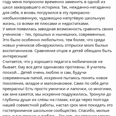
году меня попросили временно заменить в одной из
школ захворавшего историка. Так, нежданно-негаданно
для себя, я вновь погрузился в эту прекрасно-
необыкновенную, чудовищно-непутёвую школьную
жизнь, со всеми её плюсами и недостатками.
У меня появилась завидная возможность сравнить своих
учеников – тех, прошлых и нынешних, современных.
Это было особенно любопытно, тем более, что среди
новых учеников обнаружились отпрыски моих былых
воспитанников. Сравнение отцов и детей обещало быть
интересным!
Считается, что у хорошего педагога любимчиков не
бывает. Ему все дети одинаково противны. Я учитель
плохой… Детей очень люблю и сам, будучи
современным папой, искренне пытаюсь понять новое
поколение, младое и малознакомое. Сами по себе дети
прекрасны! Есть просто умнички и лапочки, со многими,
как мне кажется, мы искренне подружились. Тронули до
глубины души их слёзы на глазах, когда через полгода
нашей совместной работы, настал срок мне покидать это
гостеприимное школьное сообщество. Спасибо, милые
мои, я вас помню и люблю… Так есть ли отличие между