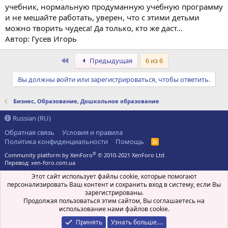
учебник, нормальную продуманную учебную программу
и не мешайте работать, уверен, что с этими детьми
можно творить чудеса! Да только, кто же даст…
Автор: Гусев Игорь
Первый
Предыдущая
6 из 6
Вы должны войти или зарегистрироваться, чтобы ответить.
Бизнес, Образование, Дошкольное образование
Russian (RU)
Обратная связь
Условия и правила
Политика конфиденциальности
Помощь
R
S
®
Community platform by XenForo
© 2010-2021 XenForo Ltd.
S
Перевод:
xen-foro.com.ua
Этот сайт использует файлы cookie, которые помогают
персонализировать Ваш контент и сохранить вход в систему, если Вы
зарегистрированы.
Продолжая пользоваться этим сайтом, Вы соглашаетесь на
использование нами файлов cookie.
Принять
Узнать больше.…