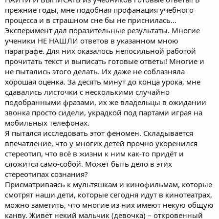
прежние годы, мне подобная профанация учебного
процесса и в страшном сне бы не приснилась…
Эксперимент дал поразительные результаты. Многие
ученики НЕ НАШЛИ ответов в указанном мною
параграфе. Для них оказалось непосильной работой
прочитать текст и выписать готовые ответы! Многие и
не пытались этого делать. Их даже не соблазняла
хорошая оценка. За десять минут до конца урока, мне
сдавались листочки с несколькими случайно
подобранными фразами, их же владельцы в ожидании
звонка просто сидели, украдкой под партами играя на
мобильных телефонах.
Я пытался исследовать этот феномен. Складывается
впечатление, что у многих детей прочно укоренился
стереотип, что всё в жизни к ним как-то придёт и
сложится само-собой. Может быть дело в этих
стереотипах сознания?
Присматриваясь к мультяшкам и кинофильмам, которые
смотрят наши дети, которые сегодня идут в кинотеатрах,
можно заметить, что многие из них имеют некую общую
канву. Живёт некий мальчик (девочка) – откровенный