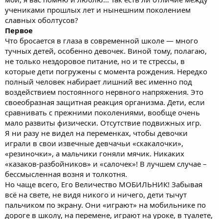
учениками прошлых лет и нынешним поколением
славных оболтусов?
Первое
Что бросается в глаза в современной школе — много
тучных детей, особенно девочек. Виной тому, полагаю,
не только нездоровое питание, но и те стрессы, в
которые дети погружены с момента рождения. Нередко
полный человек набирает лишний вес именно под
воздействием постоянного нервного напряжения. Это
своеобразная защитная реакция организма. Дети, если
сравнивать с прежними поколениями, вообще очень
мало развиты физически. Отсутствие подвижных игр.
Я ни разу не видел на переменках, чтобы девочки
играли в свои извечные девчачьи «скакалочки»,
«резиночки», а мальчики гоняли мячик. Никаких
«казаков-разбойников» и «салочек»! В лучшем случае –
бессмысленная возня и толкотня.
Но чаще всего, Его Величество МОБИЛЬНИК! Забывая
всё на свете, не видя никого и ничего, дети тычут
пальчиком по экрану. Они «играют» на мобильнике по
дороге в школу, на перемене, играют на уроке, в туалете,