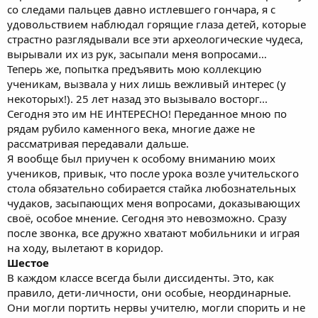
со следами пальцев давно истлевшего гончара, я с
удовольствием наблюдал горящие глаза детей, которые
страстно разглядывали все эти археологические чудеса,
вырывали их из рук, засыпали меня вопросами…
Теперь же, попытка предъявить мою коллекцию
ученикам, вызвала у них лишь вежливый интерес (у
некоторых!). 25 лет назад это вызывало восторг...
Сегодня это им НЕ ИНТЕРЕСНО! Переданное мною по
рядам рубило каменного века, многие даже не
рассматривая передавали дальше.
Я вообще был приучен к особому вниманию моих
учеников, привык, что после урока возле учительского
стола обязательно собирается стайка любознательных
чудаков, засыпающих меня вопросами, доказывающих
своё, особое мнение. Сегодня это невозможно. Сразу
после звонка, все дружно хватают мобильники и играя
на ходу, вылетают в коридор.
Шестое
В каждом классе всегда были диссиденты. Это, как
правило, дети-личности, они особые, неординарные.
Они могли портить нервы учителю, могли спорить и не