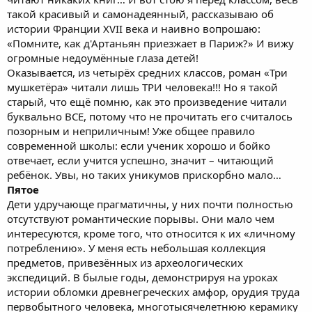
такой красивый и самонадеянный, рассказываю об
истории Франции XVII века и наивно вопрошаю:
«Помните, как д'Артаньян приезжает в Париж?» И вижу
огромные недоумённые глаза детей!
Оказывается, из четырёх средних классов, роман «Три
мушкетёра» читали лишь ТРИ человека!!! Но я такой
старый, что ещё помню, как это произведение читали
буквально ВСЕ, потому что не прочитать его считалось
позорным и неприличным! Уже общее правило
современной школы: если ученик хорошо и бойко
отвечает, если учится успешно, значит – читающий
ребёнок. Увы, но таких уникумов прискорбно мало…
Пятое
Дети удручающе прагматичны, у них почти полностью
отсутствуют романтические порывы. Они мало чем
интересуются, кроме того, что относится к их «личному
потреблению». У меня есть небольшая коллекция
предметов, привезённых из археологических
экспедиций. В былые годы, демонстрируя на уроках
истории обломки древнегреческих амфор, орудия труда
первобытного человека, многотысячелетнюю керамику