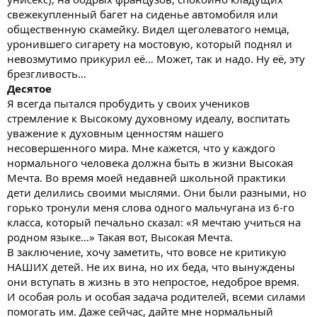
свежекупленный багет на сиденье автомобиля или
общественную скамейку. Видел щеголеватого немца,
уронившего сигарету на мостовую, который поднял и
невозмутимо прикурил её… Может, так и надо. Ну её, эту
брезгливость…
Десятое
Я всегда пытался пробудить у своих учеников
стремление к Высокому духовному идеалу, воспитать
уважение к духовным ценностям нашего
несовершенного мира. Мне кажется, что у каждого
нормального человека должна быть в жизни Высокая
Мечта. Во время моей недавней школьной практики
дети делились своими мыслями. Они были разными, но
горько тронули меня слова одного мальчугана из 6-го
класса, который печально сказал: «Я мечтаю учиться на
родном языке…» Такая вот, Высокая Мечта.
В заключение, хочу заметить, что вовсе не критикую
НАШИХ детей. Не их вина, но их беда, что вынуждены
они вступать в жизнь в это непростое, недоброе время.
И особая роль и особая задача родителей, всеми силами
помогать им. Даже сейчас, дайте мне нормальный