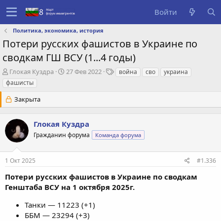
Войти
Политика, экономика, история
Потери русских фашистов в Украине по
сводкам ГШ ВСУ (1...4 годы)
А
Д
Т
Глокая Куздра
27 Фев 2022
война
сво
украина
в
а
е
фашисты
т
т
г
о
а
и
Закрыта
р
с
т
о
Глокая Куздра
е
з
м
д
Гражданин форума
Команда форума
ы
а
н
и
1 Окт 2025
#1.336
я
Потери русских фашистов в Украине по сводкам
Генштаба ВСУ на 1 октября 2025г.
Танки — 11223 (+1)
ББМ — 23294 (+3)