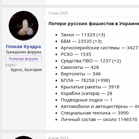
5 Ноя 2025
Потери русских фашистов в Украине 
Танки — 11329 (+3)
ББМ — 23535 (+3)
Глокая Куздра
Артиллерийские системы — 34273
Гражданин форума
РСЗО — 1535
Команда форума
Средства ПВО — 1237 (+2)
Адрес
Самолеты — 428
Бургас, България
Вертолеты — 346
БПЛА — 78258 (+398)
Крылатые ракеты — 3918
Корабли (катера) — 28
Подводные лодки — 1
Автомобили и автоцистерны — 66
Специальная техника — 3990
Личный состав — около 1146570 
6 Ноя 2025