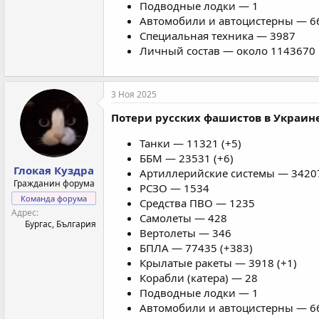
Подводные лодки — 1
Автомобили и автоцистерны — 66
Специальная техника — 3987
Личный состав — около 1143670 
3 Ноя 2025
Потери русских фашистов в Украине 
Танки — 11321 (+5)
ББМ — 23531 (+6)
Глокая Куздра
Артиллерийские системы — 34207
Гражданин форума
РСЗО — 1534
Команда форума
Средства ПВО — 1235
Адрес
Самолеты — 428
Бургас, България
Вертолеты — 346
БПЛА — 77435 (+383)
Крылатые ракеты — 3918 (+1)
Корабли (катера) — 28
Подводные лодки — 1
Автомобили и автоцистерны — 66