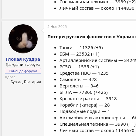
Специальная техника — 3989 (+2)
Личный состав — около 1144830 
4 Ноя 2025
Потери русских фашистов в Украине 
Танки — 11326 (+5)
ББМ — 23532 (+1)
Глокая Куздра
Артиллерийские системы — 34249
Гражданин форума
РСЗО — 1535 (+1)
Команда форума
Средства ПВО — 1235
Адрес
Самолеты — 428
Бургас, България
Вертолеты — 346
БПЛА — 77860 (+425)
Крылатые ракеты — 3918
Корабли (катера) — 28
Подводные лодки — 1
Автомобили и автоцистерны — 66
Специальная техника — 3990 (+1)
Личный состав — около 1145670 