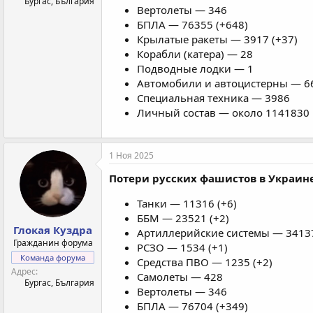
Бургас, България
Вертолеты — 346
БПЛА — 76355 (+648)
Крылатые ракеты — 3917 (+37)
Корабли (катера) — 28
Подводные лодки — 1
Автомобили и автоцистерны — 66
Специальная техника — 3986
Личный состав — около 1141830 
1 Ноя 2025
Потери русских фашистов в Украине 
Танки — 11316 (+6)
ББМ — 23521 (+2)
Глокая Куздра
Артиллерийские системы — 34137
Гражданин форума
РСЗО — 1534 (+1)
Команда форума
Средства ПВО — 1235 (+2)
Адрес
Самолеты — 428
Бургас, България
Вертолеты — 346
БПЛА — 76704 (+349)