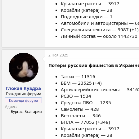
Крылатые ракеты — 3917
Корабли (катера) — 28
Подводные лодки — 1
Автомобили и автоцистерны — 66
Специальная техника — 3987 (+1)
Личный состав — около 1142730 
2 Ноя 2025
Потери русских фашистов в Украине 
Танки — 11316
ББМ — 23525 (+4)
Глокая Куздра
Артиллерийские системы — 34162
Гражданин форума
РСЗО — 1534
Команда форума
Средства ПВО — 1235
Адрес
Самолеты — 428
Бургас, България
Вертолеты — 346
БПЛА — 77052 (+348)
Крылатые ракеты — 3917
Корабли (катера) — 28