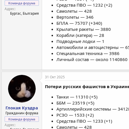
Команда форума
Средства ПВО — 1232 (+2)
Адрес
Самолеты — 428
Бургас, България
Вертолеты — 346
БПЛА — 75707 (+340)
Крылатые ракеты — 3880
Корабли (катера) — 28
Подводные лодки — 1
Автомобили и автоцистерны — 65
Специальная техника — 3986
Личный состав — около 1140860 
31 Окт 2025
Потери русских фашистов в Украине 
Танки — 11310 (+5)
ББМ — 23519 (+5)
Глокая Куздра
Артиллерийские системы — 34128
Гражданин форума
РСЗО — 1533 (+2)
Команда форума
Средства ПВО — 1233 (+1)
Адрес
Самолеты — 428