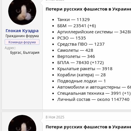
Потери русских фашистов в Украине 
Танки — 11329
ББМ — 23541 (+6)
Глокая Куздра
Артиллерийские системы — 34288
Гражданин форума
РСЗО — 1535
Команда форума
Средства ПВО — 1237
Адрес
Самолеты — 428
Бургас, България
Вертолеты — 346
БПЛА — 78430 (+172)
Крылатые ракеты — 3918
Корабли (катера) — 28
Подводные лодки — 1
Автомобили и автоцистерны — 66
Специальная техника — 3991 (+1)
Личный состав — около 1147740 
8 Ноя 2025
Потери русских фашистов в Украине 