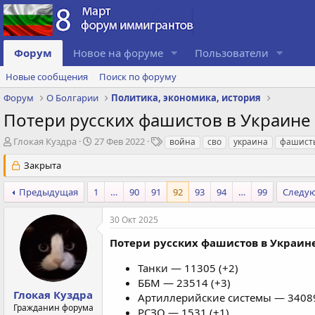
Форум
Новое на форуме
Пользователи
Новые сообщения
Поиск по форуму
Форум
О Болгарии
Политика, экономика, история
Потери русских фашистов в Украине п
А
Д
Т
Глокая Куздра
27 Фев 2022
война
сво
украина
фашист
в
а
е
Закрыта
т
т
г
о
а
и
р
с
Предыдущая
1
…
90
91
92
93
94
…
99
Следу
т
о
е
з
30 Окт 2025
м
д
ы
а
Потери русских фашистов в Украине 
н
и
Танки — 11305 (+2)
я
ББМ — 23514 (+3)
Глокая Куздра
Артиллерийские системы — 34089
Гражданин форума
РСЗО — 1531 (+1)