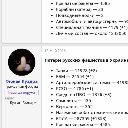
Крылатые ракеты — 4585
Корабли (катера) — 33
Подводные лодки — 2
Автомобили и автоцистерны — 95
Специальная техника — 4179 (+1)
Личный состав — около 1343050 
13 Май 2026
Потери русских фашистов в Украине
Танки — 11928 (+2)
ББМ — 24554 (+1)
Глокая Куздра
Артиллерийские системы — 41985
Гражданин форума
РСЗО — 1786 (+1)
Команда форума
Средства ПВО — 1376 (+3)
Адрес
Самолеты — 435
Бургас, България
Вертолеты — 352
Наземные робототехнические ком
БПЛА — 287359 (+1853)
Крылатые ракеты — 4585