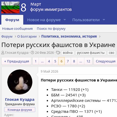
Форум
Новое на форуме
Пользователи
Новые сообщения
Поиск по форуму
Форум
О Болгарии
Политика, экономика, история
Потери русских фашистов в Украине 
А
Д
Т
Глокая Куздра
24 Фев 2026
война
русские фашисты
сво
в
а
е
Предыдущая
1
…
4
5
6
7
8
…
12
Следующая
т
т
г
о
а
и
р
с
9 Май 2026
т
о
Потери русских фашистов в Украине
е
з
м
д
Танки — 11920 (+1)
ы
а
н
ББМ — 24541 (+3)
Глокая Куздра
и
Артиллерийские системы — 41712
я
Гражданин форума
РСЗО — 1780 (+2)
Команда форума
Средства ПВО — 1371 (+1)
Адрес
Самолеты — 435