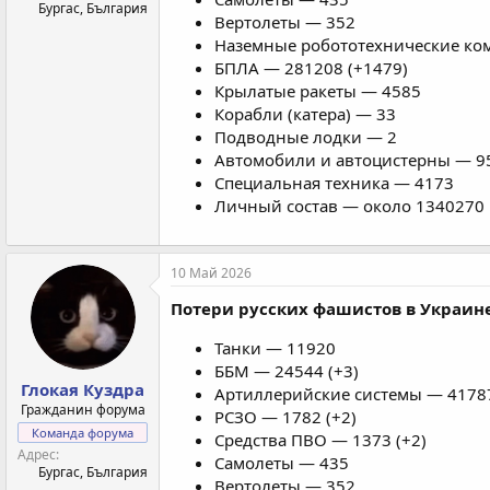
Бургас, България
Вертолеты — 352
Наземные робототехнические ком
БПЛА — 281208 (+1479)
Крылатые ракеты — 4585
Корабли (катера) — 33
Подводные лодки — 2
Автомобили и автоцистерны — 95
Специальная техника — 4173
Личный состав — около 1340270 
10 Май 2026
Потери русских фашистов в Украине
Танки — 11920
ББМ — 24544 (+3)
Глокая Куздра
Артиллерийские системы — 41787
Гражданин форума
РСЗО — 1782 (+2)
Команда форума
Средства ПВО — 1373 (+2)
Адрес
Самолеты — 435
Бургас, България
Вертолеты — 352