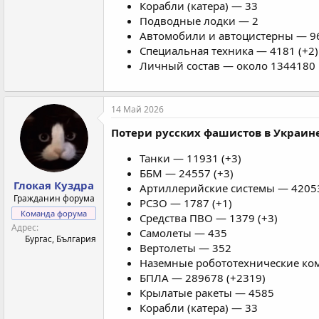
Корабли (катера) — 33
Подводные лодки — 2
Автомобили и автоцистерны — 96
Специальная техника — 4181 (+2)
Личный состав — около 1344180 
14 Май 2026
Потери русских фашистов в Украине
Танки — 11931 (+3)
ББМ — 24557 (+3)
Глокая Куздра
Артиллерийские системы — 42053
Гражданин форума
РСЗО — 1787 (+1)
Команда форума
Средства ПВО — 1379 (+3)
Адрес
Самолеты — 435
Бургас, България
Вертолеты — 352
Наземные робототехнические ком
БПЛА — 289678 (+2319)
Крылатые ракеты — 4585
Корабли (катера) — 33