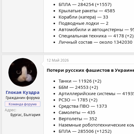
БПЛА — 284254 (+1557)
Крылатые ракеты — 4585
Корабли (катера) — 33
Подводные лодки — 2
Автомобили и автоцистерны — 95
Специальная техника — 4178 (+2)
Личный состав — около 1342030 
12 Май 2026
Потери русских фашистов в Украине
Танки — 11926 (+2)
ББМ — 24553 (+2)
Глокая Куздра
Артиллерийские системы — 41935
Гражданин форума
РСЗО — 1785 (+2)
Команда форума
Средства ПВО — 1373
Адрес
Самолеты — 435
Бургас, България
Вертолеты — 352
Наземные робототехнические ком
БПЛА — 285506 (+1252)