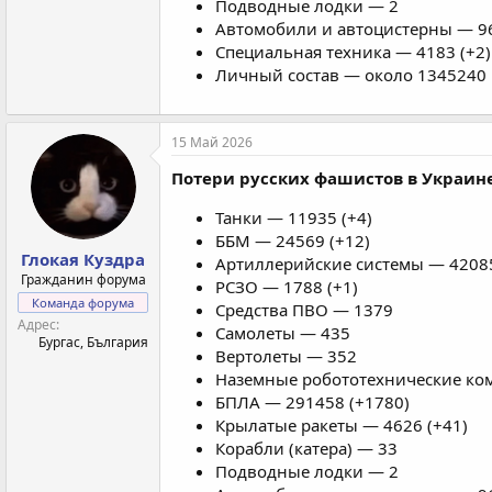
Подводные лодки — 2
Автомобили и автоцистерны — 96
Специальная техника — 4183 (+2)
Личный состав — около 1345240 
15 Май 2026
Потери русских фашистов в Украине
Танки — 11935 (+4)
ББМ — 24569 (+12)
Глокая Куздра
Артиллерийские системы — 42085
Гражданин форума
РСЗО — 1788 (+1)
Команда форума
Средства ПВО — 1379
Адрес
Самолеты — 435
Бургас, България
Вертолеты — 352
Наземные робототехнические ком
БПЛА — 291458 (+1780)
Крылатые ракеты — 4626 (+41)
Корабли (катера) — 33
Подводные лодки — 2