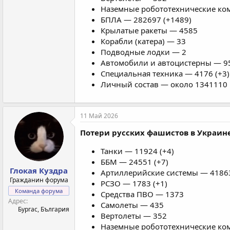
Наземные робототехнические ком
БПЛА — 282697 (+1489)
Крылатые ракеты — 4585
Корабли (катера) — 33
Подводные лодки — 2
Автомобили и автоцистерны — 95
Специальная техника — 4176 (+3)
Личный состав — около 1341110 
11 Май 2026
Потери русских фашистов в Украине
Танки — 11924 (+4)
ББМ — 24551 (+7)
Глокая Куздра
Артиллерийские системы — 41863
Гражданин форума
РСЗО — 1783 (+1)
Команда форума
Средства ПВО — 1373
Адрес
Самолеты — 435
Бургас, България
Вертолеты — 352
Наземные робототехнические ком