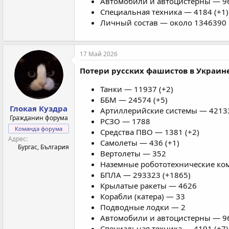
Автомобили и автоцистерны — 96
Специальная техника — 4184 (+1)
Личный состав — около 1346390 
17 Май 2026
Потери русских фашистов в Украине
Танки — 11937 (+2)
ББМ — 24574 (+5)
Глокая Куздра
Артиллерийские системы — 42133
Гражданин форума
РСЗО — 1788
Команда форума
Средства ПВО — 1381 (+2)
Адрес
Самолеты — 436 (+1)
Бургас, България
Вертолеты — 352
Наземные робототехнические ком
БПЛА — 293323 (+1865)
Крылатые ракеты — 4626
Корабли (катера) — 33
Подводные лодки — 2
Автомобили и автоцистерны — 96
Специальная техника — 4191 (+7)