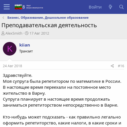
Войти
Бизнес, Образование, Дошкольное образование
Преподавательская деятельность
А
Д
AlexSmith
17 Авг 2012
в
а
т
т
kiian
K
о
а
Транзит
р
с
т
о
е
з
24 Авг 2018
#16
м
д
ы
а
Здравствуйте.
н
Моя супруга была репетитором по математике в России.
и
В настоящее время переехали на постоянное место
я
жительство в Варну.
Супруга планирует в настоящее время продолжать
заниматься репетиторством непосредственно в Варне.
Кто-нибудь может подсказать - как правильно легально
оформить репетиторство, какие налоги, в какие сроки и