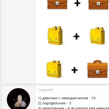
7 Апр 2019
1) девочки с чемоданчиком - 10
2) портфельчик - 5
3) чемоданчик - 6 (в начале два чемод