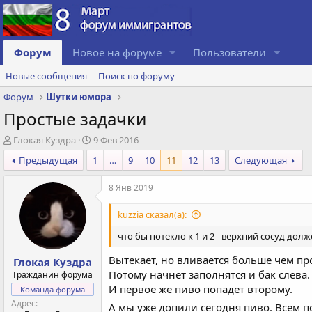
Форум
Новое на форуме
Пользователи
Новые сообщения
Поиск по форуму
Форум
Шутки юмора
Простые задачки
А
Д
Глокая Куздра
9 Фев 2016
в
а
Предыдущая
1
…
9
10
11
12
13
Следующая
т
т
о
а
8 Янв 2019
р
с
т
о
е
з
kuzzia сказал(а):
м
д
что бы потекло к 1 и 2 - верхний сосуд долж
ы
а
н
Вытекает, но вливается больше чем пр
Глокая Куздра
и
Потому начнет заполнятся и бак слева.
Гражданин форума
я
И первое же пиво попадет второму.
Команда форума
Адрес
А мы уже допили сегодня пиво. Всем 