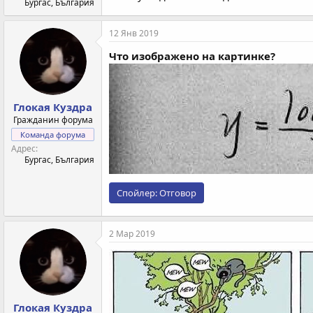
Бургас, България
12 Янв 2019
Что изображено на картинке?
Глокая Куздра
Гражданин форума
Команда форума
Адрес
Бургас, България
Спойлер:
Отговор
2 Мар 2019
Глокая Куздра