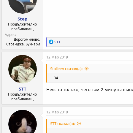
Step
Продължително
пребиваващ
Адрес
Дорогомилово,
Р
STT
Странджа, Букнари
е
а
к
12 Мар 2019
ц
и
Stalleen сказал(а):
и
:
... 34
STT
Неясно только, чего там 2 минуты выс
Продължително
пребиваващ
12 Мар 2019
STT сказал(а):