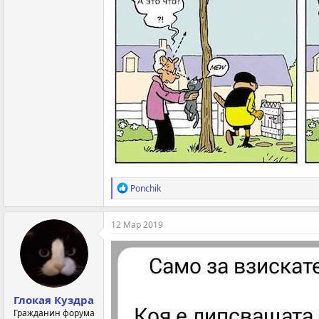
Р
Ponchik
е
а
к
12 Мар 2019
ц
и
и
:
Глокая Куздра
Гражданин форума