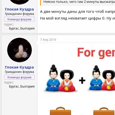
Неясно только, чего там 2 минуты высматр
Глокая Куздра
А две минуты даны для того чтоб напр
Гражданин форума
На мой взгляд нехватает цифры 0. Ну и
Команда форума
Адрес
Бургас, България
7 Апр 2019
Глокая Куздра
Гражданин форума
Команда форума
Адрес
Бургас, България