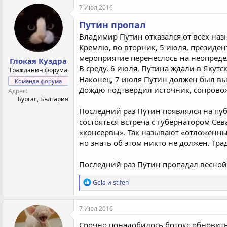
к
7 Июл 2016
ц
и
Путин пропал
и
Владимир Путин отказался от всех наз
:
Кремлю, во вторник, 5 июля, президен
мероприятие перенеслось на неопреде
Глокая Куздра
В среду, 6 июля, Путина ждали в Яку
Гражданин форума
Наконец, 7 июля Путин должен был выл
Команда форума
Дождю подтвердил источник, сопрово
Адрес
Бургас, България
Последний раз Путин появлялся на пуб
состояться встреча с губернатором С
«консервы». Так называют «отложенные
но знать об этом никто не должен. Т
Последний раз Путин пропадал весной 
Р
Gela
и
stifen
е
а
к
7 Июл 2016
ц
и
Срочно понадобилось ботокс обновить.