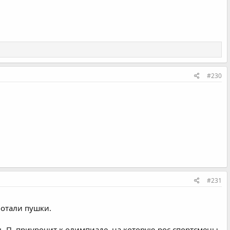
#230
#231
ботали пушки.
ть П. приурочит к олимпиаде, на которую рос.спортсмены