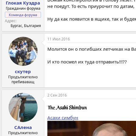
Глокая Куздра
не поедут. То есть приурочит по датам,
Гражданин форума
Команда форума
Ну да как появится в ящике, так и буде
Адрес
Бургас, България
11 Июл 2016
Молится он о погибших летчиках на В
И кто посмел их туда отправить!!!??
скутер
Продължително
пребиваващ
2 Сен 2016
Асахи симбун
САлена
Продължително