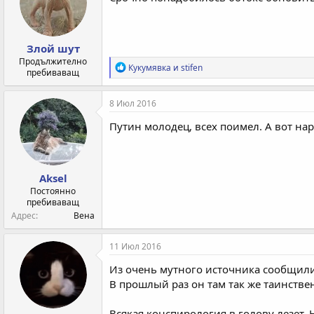
и
:
Злой шут
Продължително
Р
Кукумявка
и
stifen
пребиваващ
е
а
к
8 Июл 2016
ц
и
Путин молодец, всех поимел. А вот нар
и
:
Aksel
Постоянно
пребиваващ
Адрес
Вена
11 Июл 2016
Из очень мутного источника сообщили:
В прошлый раз он там так же таинстве
Всякая конспирология в голову лезет.