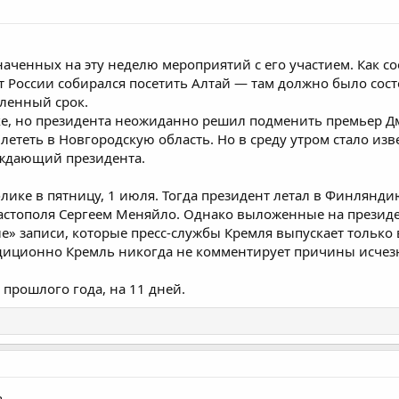
наченных на эту неделю мероприятий с его участием. Как со
т России собирался посетить Алтай — там должно было состо
ленный срок.
тске, но президента неожиданно решил подменить премьер 
ететь в Новгородскую область. Но в среду утром стало из
ждающий президента.
лике в пятницу, 1 июля. Тогда президент летал в Финлянди
евастополя Сергеем Меняйло. Однако выложенные на презид
» записи, которые пресс-службы Кремля выпускает только 
радиционно Кремль никогда не комментирует причины исчез
прошлого года, на 11 дней.
..