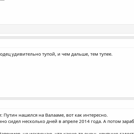
одец удивительно тупой, и чем дальше, тем тупее.
 Путин нашелся на Валааме, вот как интересно.
нно сидел несколько дней в апреле 2014 года. А потом зара
 Например, не исключаю, что какую-то очень крупную гадос