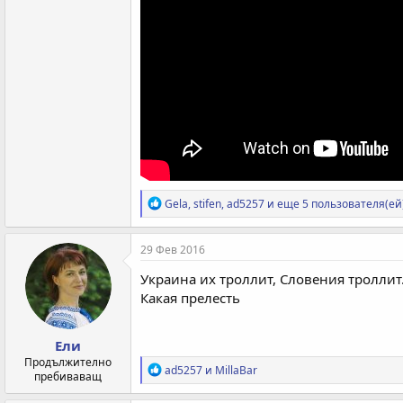
Р
Gela
,
stifen
,
ad5257
и еще 5 пользователя(ей
е
а
к
29 Фев 2016
ц
и
Украина их троллит, Словения троллит.
и
Какая прелесть
:
Ели
Продължително
Р
ad5257
и
MillaBar
пребиваващ
е
а