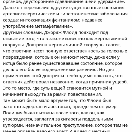
органов, двустороннее сдавливание шеии удержание».
Далее он перечислил «другие существенные состояния:
артериосклеротические и гипертонические заболевания
сердца; интоксикация фентанилом; недавнее
употребление метамфетамина».
Другими словами, Джордж Флойд подходит под
описание того, что в законе известно как жертва яичной
скорлупы. Доктрина жертвы яичной скорлупы гласит,
что ответчик несет полную ответственность за телесные
повреждения, которые он наносит истцу, даже если у
истца было ранее существовавшее состояние, которое
делало его более подверженным ранению. Но для
применения этой доктрины необходимо показать, что
ответчик действовал незаконно, когда причинил ущерб.
Это то место, где суть вещей становится мутной и
начинает выходить за рамки повествования.
Там может быть мало аргументов, что Флойд был
законно задержан и арестован, прежде чем он умер.
Полиция была вызвана после того, как он, как
утверждается, заплатил за сигареты поддельными
купюрми, незначительное преступление, которое тем не
менее оправдывало его арест. А видео с местных