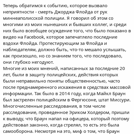
Теперь обратимся к событию, которое вызвало
неприятности - смерть Джорджа Флойда от рук
миннеаполисской полиции. Я говорил об этом со
многими из моих нынешних и бывших коллег, и среди
них было всеобщее осуждение того, что было показано в
видео на Facebook, которое запечатлело последние
вздохи Флойда. Протестирующим за Флойда и
наблюдателям, должно быть, что-то мешало услышать,
как произошло, но со знанием того, что последовало,
они глубоко негодуют.
Многие из моих мнений, написанных за последние 20
лет, были в защиту полицейских, действия которых
были неправильно поняты общественностью, часто
после преднамеренного искажения в средствах массовой
информации. Так было в 2014 году, когда Майкл Браун
был застрелен полицейским в Фергюсоне, штат Миссури.
Многочисленные расследования, в том числе
расследование, проведенное Эриком Холдером, пришли
к выводу, что Браун напал на офицера, который поэтому
действовал законно, когда стрелял, то есть это была
самооборона. Несмотря на это, миф о том, что Браун