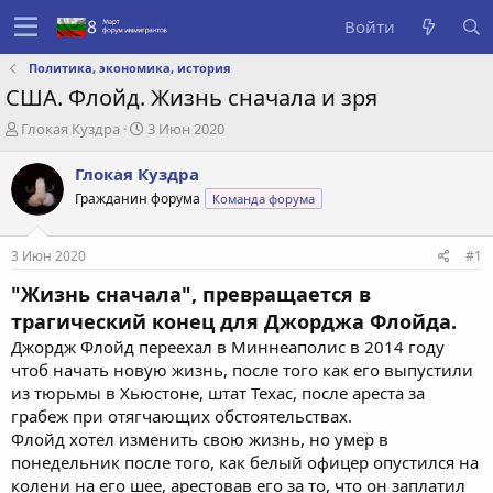
Войти
Политика, экономика, история
США. Флойд. Жизнь сначала и зря
А
Д
Глокая Куздра
3 Июн 2020
в
а
т
т
Глокая Куздра
о
а
Гражданин форума
Команда форума
р
с
т
о
е
з
3 Июн 2020
#1
м
д
ы
а
"Жизнь сначала", превращается в
н
трагический конец для Джорджа Флойда.
и
Джордж Флойд переехал в Миннеаполис в 2014 году
я
чтоб начать новую жизнь, после того как его выпустили
из тюрьмы в Хьюстоне, штат Техас, после ареста за
грабеж при отягчающих обстоятельствах.
Флойд хотел изменить свою жизнь, но умер в
понедельник после того, как белый офицер опустился на
колени на его шее, арестовав его за то, что он заплатил