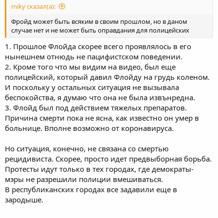
miky сказал(а):
Фройд может быть всяким в своим прошлом, но в даном
случае нет и не может быть оправдания для полицейских
1. Прошлое Флойда скорее всего проявлялось в его
нынешнем отнюдь не пацифистском поведении.
2. Кроме того что мы видим на видео, был еще
полицейский, который давил Флойду на грудь коленом.
И поскольку у остальных ситуация не вызывала
беспокойства, я думаю что она не была извънредна.
3. Флойд был под действием тяжелых препаратов.
Причина смерти пока не ясна, как извеcтно он умер в
больнице. Вполне возможно от коронавируса.
Но ситуация, конечно, не связана со смертью
рецидивиста. Скорее, просто идет предвыборная борьба.
Протесты идут только в тех городах, где демократы-
мэры не разрешили полиции вмешиваться.
В республиканских городах все задавили еще в
зародыше.