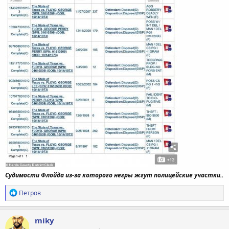
Судимости Флойда из-за которого негры жгут полицейские участки..
Р
Петров
е
а
к
miky
ц