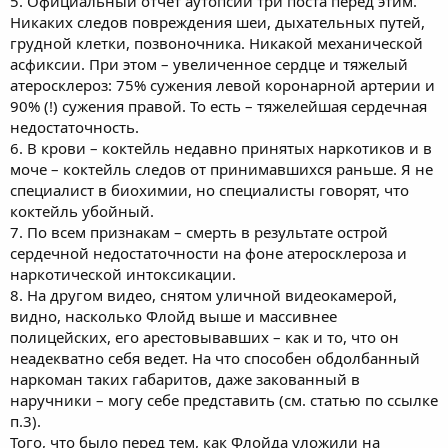
5. Официальный отчет аутопсии три поста перед этим.
Никаких следов повреждения шеи, дыхательных путей,
грудной клетки, позвоночника. Никакой механической
асфиксии. При этом – увеличенное сердце и тяжелый
атеросклероз: 75% сужения левой коронарной артерии и
90% (!) сужения правой. То есть – тяжелейшая сердечная
недостаточность.
6. В крови – коктейль недавно принятых наркотиков и в
моче – коктейль следов от принимавшихся раньше. Я не
специалист в биохимии, но специалисты говорят, что
коктейль убойный.
7. По всем признакам – смерть в результате острой
сердечной недостаточности на фоне атеросклероза и
наркотической интоксикации.
8. На другом видео, снятом уличной видеокамерой,
видно, насколько Флойд выше и массивнее
полицейских, его арестовывавших – как и то, что он
неадекватно себя ведет. На что способен обдолбанный
наркоман таких габаритов, даже закованный в
наручники – могу себе представить (см. статью по ссылке
п.3).
Того, что было перед тем, как Флойда уложили на