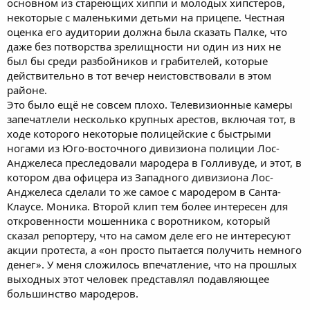
основном из стареющих хиппи и молодых хипстеров,
некоторые с маленькими детьми на прицепе. Честная
оценка его аудитории должна была сказать Палке, что
даже без потворства зрелищности ни один из них не
был бы среди разбойников и грабителей, которые
действительно в тот вечер неистовствовали в этом
районе.
Это было ещё не совсем плохо. Телевизионные камеры
запечатлели несколько крупных арестов, включая тот, в
ходе которого некоторые полицейские с быстрыми
ногами из Юго-восточного дивизиона полиции Лос-
Анджелеса преследовали мародера в Голливуде, и этот, в
котором два офицера из Западного дивизиона Лос-
Анджелеса сделали то же самое с мародером в Санта-
Клаусе. Моника. Второй клип тем более интересен для
откровенности мошенника с воротником, который
сказал репортеру, что на самом деле его не интересуют
акции протеста, а «он просто пытается получить немного
денег». У меня сложилось впечатление, что на прошлых
выходных этот человек представлял подавляющее
большинство мародеров.