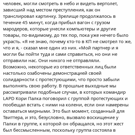
человек, могли смотреть в небо и видеть вертолет,
зависший над местом преступления, как он
транслировал картинку. Зрелище продолжалось в
течение 45 минут, когда прибыл вагон с грузом
мародеров, которые унесли компьютеры и другие
товары, по-видимому, до тех пор, пока уже нечего было
украсть. «Я не знаю, почему кто-то в КП не смотрел то же,
что и я, - сказал мне один из них. «Мой партнер и я
могли бы пойти туда и сами справиться, но они не
отправили нас. Они никого не отправляли.
Возможно, некоторые из ответственных лиц были
настолько озабочены демонстрацией своей
солидарности с протестующими, что просто забыли
выполнять свою работу. В прошлые выходные мы
рассматривали подобные случаи, в которых командир
LAPD Кори Палка поговорил с группой протестующих и
пообещал встать с ними на колени, если они намерены
оставаться мирными. Это был момент, созданный для
Твиттера, и это, безусловно, вызвало восхищение у
Палки в группе, к которой он обращался, но этот жест
был бессмысленным, поскольку группа состояла в