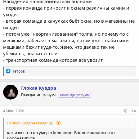
Нападения на магазины шли волнами
- первая команда приносит к окнам различны камни и
уходит
- вторая команда в качулках бьёт окна, но в магазины не
входит
- потом уже "неорганизованная" толпа, но почему-то с
мешками, забегает в магазины, потом уже с набитыми
мешками бежит куда-то. Явно, что далеко так не
убежишь, значит есть и
- транспортная команда которая все увозит.
Р
Петров
е
а
к
Глокая Куздра
ц
Гражданин форума
Команда форума
и
и
:
4 Июн 2020
#4
Глокая Куздра сказал(а):
как извеcтно он умер в больнице. Вполне возможно от
коронавируса.