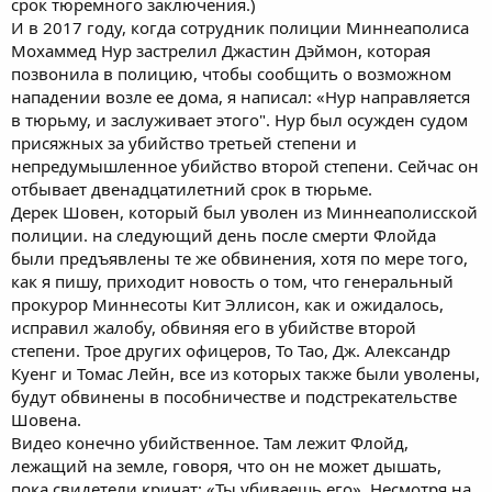
срок тюремного заключения.)
И в 2017 году, когда сотрудник полиции Миннеаполиса
Мохаммед Нур застрелил Джастин Дэймон, которая
позвонила в полицию, чтобы сообщить о возможном
нападении возле ее дома, я написал: «Нур направляется
в тюрьму, и заслуживает этого". Нур был осужден судом
присяжных за убийство третьей степени и
непредумышленное убийство второй степени. Сейчас он
отбывает двенадцатилетний срок в тюрьме.
Дерек Шовен, который был уволен из Миннеаполисской
полиции. на следующий день после смерти Флойда
были предъявлены те же обвинения, хотя по мере того,
как я пишу, приходит новость о том, что генеральный
прокурор Миннесоты Кит Эллисон, как и ожидалось,
исправил жалобу, обвиняя его в убийстве второй
степени. Трое других офицеров, То Тао, Дж. Александр
Куенг и Томас Лейн, все из которых также были уволены,
будут обвинены в пособничестве и подстрекательстве
Шовена.
Видео конечно убийственное. Там лежит Флойд,
лежащий на земле, говоря, что он не может дышать,
пока свидетели кричат: «Ты убиваешь его». Несмотря на