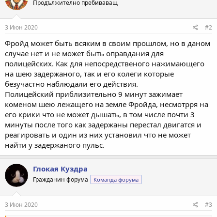
Продължително пребиваващ
и
и
:
3 Июн 2020
#2
Фройд может быть всяким в своим прошлом, но в даном
случае нет и не может быть оправдания для
полицейских. Как для непосредственого нажимающего
на шею задержаного, так и его колеги которые
безучастно наблюдали его действия.
Полицейский приблизительно 9 минут зажимает
коменом шею лежащего на земле Фройда, несмотрря на
его крики что не может дышать, в том числе почти 3
минуты после того как задержаны перестал двигатся и
реагировать и один из них установил что не может
найти у задержаного пульс.
Глокая Куздра
Гражданин форума
Команда форума
3 Июн 2020
#3