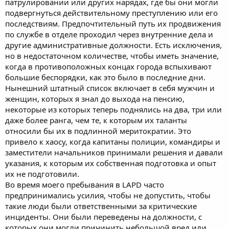
патрулировании или других нарядах, где бы они могли
подвергнуться действительному преступлению или его
последствиям. Предпочтительный путь их продвижения
по службе в отделе проходил через внутренние дела и
другие административные должности. Есть исключения,
но в недостаточном количестве, чтобы иметь значение,
когда в противоположных концах города вспыхивают
большие беспорядки, как это было в последние дни.
Нынешний штатный список включает в себя мужчин и
женщин, которых я знал до выхода на пенсию,
некоторые из которых теперь поднялись на два, три или
даже более ранга, чем те, к которым их таланты
относили бы их в подлинной меритократии. Это
привело к хаосу, когда капитаны полиции, командиры и
заместители начальников принимали решения и давали
указания, к которым их собственная подготовка и опыт
их не подготовили.
Во время моего пребывания в LAPD часто
предпринимались усилия, чтобы не допустить, чтобы
такие люди были ответственными за критические
инциденты. Они были переведены на должности, с
которых они могли причинить небольшой вред или