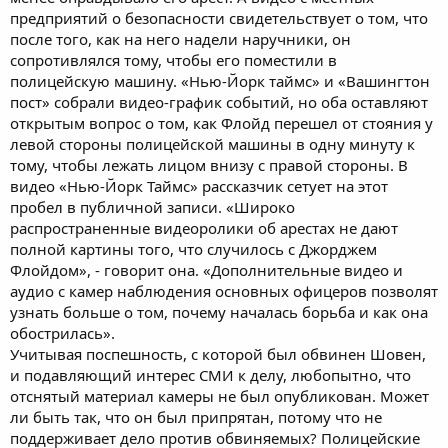
предприятий о безопасности свидетельствует о том, что
после того, как на него надели наручники, он
сопротивлялся тому, чтобы его поместили в
полицейскую машину. «Нью-Йорк таймс» и «Вашингтон
пост» собрали видео-график событий, но оба оставляют
открытым вопрос о том, как Флойд перешел от стояния у
левой стороны полицейской машины в одну минуту к
тому, чтобы лежать лицом внизу с правой стороны. В
видео «Нью-Йорк Таймс» рассказчик сетует на этот
пробел в публичной записи. «Широко
распространенные видеоролики об арестах не дают
полной картины того, что случилось с Джорджем
Флойдом», - говорит она. «Дополнительные видео и
аудио с камер наблюдения основных офицеров позволят
узнать больше о том, почему началась борьба и как она
обострилась».
Учитывая поспешность, с которой был обвинен Шовен,
и подавляющий интерес СМИ к делу, любопытно, что
отснятый материал камеры не был опубликован. Может
ли быть так, что он был припрятан, потому что не
поддерживает дело против обвиняемых? Полицейские