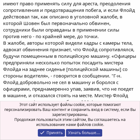
имеют право применять силу для ареста, преодоления
сопротивления и предотвращения побега, и если Флойд
действовал так, как описано в уголовной жалобе, в
которой Шовен был первоначально обвинен,
сотрудники были оправданы в применении силы
против него - по крайней мере, до точки.
В жалобе, авторы которой видели кадры с камеры тела,
адвокат обвинения признает, что Флойд сопротивлялся,
будучи помещенным в полицейскую машину. «Офицеры
предприняли несколько попыток посадить мистера
Флойда на заднее сиденье [полицейской машины] со
стороны водителя», - говорится в сообщении. "Г-н.
Флойд добровольно не сел в машину и боролся с
офицерами, преднамеренно упав, заявив, что не поедет
в машине, и отказался стоять на месте. Мистер Флойд
выше шести футов и весит более 200 фунтов.
Этот сайт использует файлы cookie, которые помогают
В том же документе говорится, что Флойд, несмотря на
персонализировать Ваш контент и сохранить вход в систему, если Вы
то, что он все еще стоял и сопротивлялся попыткам
зарегистрированы.
Продолжая пользоваться этим сайтом, Вы соглашаетесь на
посадить его в полицейскую машину, неоднократно
использование нами файлов cookie.
говорил, что он не может дышать, несмотря на явные
Принять
Узнать больше.…
доказательства того, что он мог. Полицейские, но