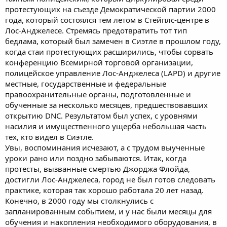
протестующих на съезде Демократической партии 2000
года, который состоялся тем летом в Стейплс-центре в
Лос-Анджелесе. Стремясь предотвратить тот тип
бедлама, который был замечен в Сиэтле в прошлом году,
когда стаи протестующих расширились, чтобы сорвать
конференцию Всемирной торговой организации,
полицейское управление Лос-Анджелеса (LAPD) и другие
местные, государственные и федеральные
правоохранительные органы, подготовленные и
обученные за несколько месяцев, предшествовавших
открытию DNC. Результатом был успех, с уровнями
насилия и имущественного ущерба небольшая часть
тех, кто видел в Сиэтле.
Увы, воспоминания исчезают, а с трудом выученные
уроки рано или поздно забываются. Итак, когда
протесты, вызванные смертью Джорджа Флойда,
достигли Лос-Анджелеса, город не был готов следовать
практике, которая так хорошо работала 20 лет назад.
Конечно, в 2000 году мы столкнулись с
запланированным событием, и у нас были месяцы для
обучения и накопления необходимого оборудования, в