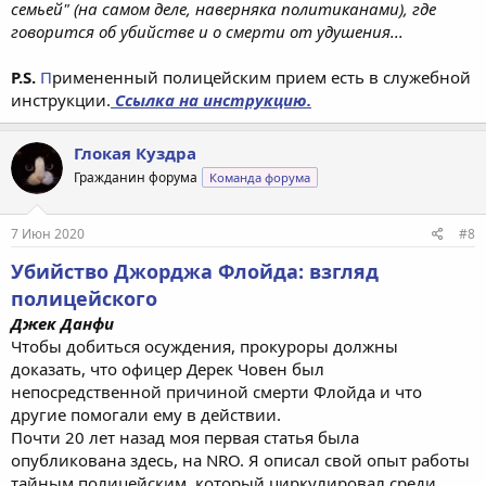
семьей" (на самом деле, наверняка политиканами), где
говорится об убийстве и о смерти от удушения...
P.S.
П
римененный полицейским прием есть в служебной
инструкции.
Ссылка на инструкцию.
Глокая Куздра
Гражданин форума
Команда форума
7 Июн 2020
#8
Убийство Джорджа Флойда: взгляд
полицейского
Джек Данфи
Чтобы добиться осуждения, прокуроры должны
доказать, что офицер Дерек Човен был
непосредственной причиной смерти Флойда и что
другие помогали ему в действии.
Почти 20 лет назад моя первая статья была
опубликована здесь, на NRO. Я описал свой опыт работы
тайным полицейским, который циркулировал среди