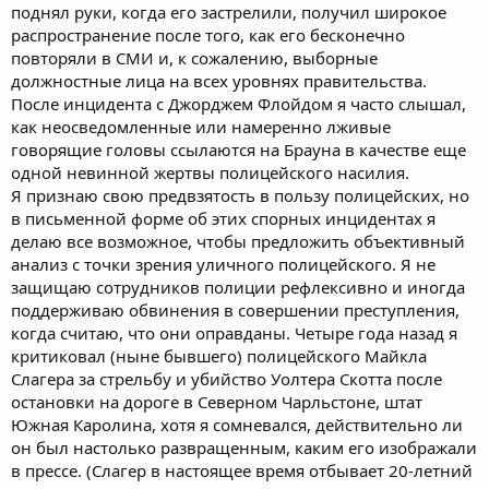
поднял руки, когда его застрелили, получил широкое
распространение после того, как его бесконечно
повторяли в СМИ и, к сожалению, выборные
должностные лица на всех уровнях правительства.
После инцидента с Джорджем Флойдом я часто слышал,
как неосведомленные или намеренно лживые
говорящие головы ссылаются на Брауна в качестве еще
одной невинной жертвы полицейского насилия.
Я признаю свою предвзятость в пользу полицейских, но
в письменной форме об этих спорных инцидентах я
делаю все возможное, чтобы предложить объективный
анализ с точки зрения уличного полицейского. Я не
защищаю сотрудников полиции рефлексивно и иногда
поддерживаю обвинения в совершении преступления,
когда считаю, что они оправданы. Четыре года назад я
критиковал (ныне бывшего) полицейского Майкла
Слагера за стрельбу и убийство Уолтера Скотта после
остановки на дороге в Северном Чарльстоне, штат
Южная Каролина, хотя я сомневался, действительно ли
он был настолько развращенным, каким его изображали
в прессе. (Слагер в настоящее время отбывает 20-летний