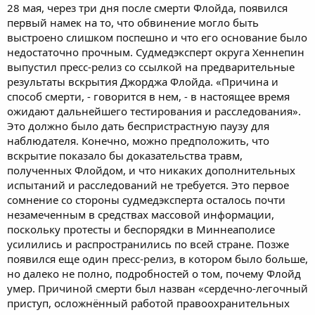
28 мая, через три дня после смерти Флойда, появился
первый намек на то, что обвинение могло быть
выстроено слишком поспешно и что его основание было
недостаточно прочным. Судмедэксперт округа Хеннепин
выпустил пресс-релиз со ссылкой на предварительные
результаты вскрытия Джорджа Флойда. «Причина и
способ смерти, - говорится в нем, - в настоящее время
ожидают дальнейшего тестирования и расследования».
Это должно было дать беспристрастную паузу для
наблюдателя. Конечно, можно предположить, что
вскрытие показало бы доказательства травм,
полученных Флойдом, и что никаких дополнительных
испытаний и расследований не требуется. Это первое
сомнение со стороны судмедэксперта осталось почти
незамеченным в средствах массовой информации,
поскольку протесты и беспорядки в Миннеаполисе
усилились и распространились по всей стране. Позже
появился еще один пресс-релиз, в котором было больше,
но далеко не полно, подробностей о том, почему Флойд
умер. Причиной смерти был назван «сердечно-легочный
приступ, осложнённый работой правоохранительных