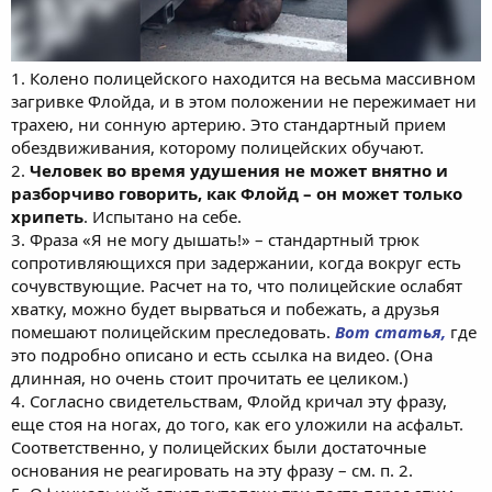
1. Колено полицейского находится на весьма массивном
загривке Флойда, и в этом положении не пережимает ни
трахею, ни сонную артерию. Это стандартный прием
обездвиживания, которому полицейских обучают.
2.
Человек во время удушения не может внятно и
разборчиво говорить, как Флойд – он может только
хрипеть
. Испытано на себе.
3. Фраза «Я не могу дышать!» – стандартный трюк
сопротивляющихся при задержании, когда вокруг есть
сочувствующие. Расчет на то, что полицейские ослабят
хватку, можно будет вырваться и побежать, а друзья
помешают полицейским преследовать.
Вот статья,
где
это подробно описано и есть ссылка на видео. (Она
длинная, но очень стоит прочитать ее целиком.)
4. Согласно свидетельствам, Флойд кричал эту фразу,
еще стоя на ногах, до того, как его уложили на асфальт.
Соответственно, у полицейских были достаточные
основания не реагировать на эту фразу – см. п. 2.