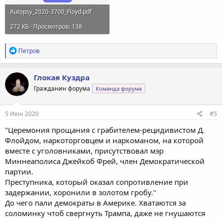
Autopsy_2020-3700_Floyd.pdf
272 КБ · Просмотров: 138
Р
Петров
е
а
к
Глокая Куздра
ц
Гражданин форума
Команда форума
и
и
:
5 Июн 2020
#5
"Церемония прощания с грабителем-рецидивистом Д.
Флойдом, наркоторговцем и наркоманом, на которой
вместе с уголовниками, присутствовал мэр
Миннеаполиса Джейкоб Фрей, член Демократической
партии.
Преступника, который оказал сопротивление при
задержании, хоронили в золотом гробу."
До чего пали демократы в Америке. Хватаются за
соломинку чтоб свергнуть Трампа, даже не гнушаются