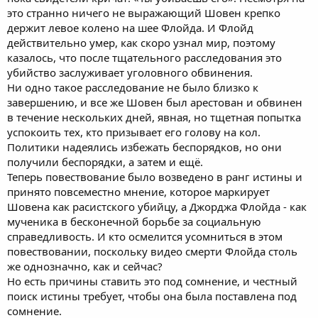
это странно ничего не выражающий Шовен крепко
держит левое колено на шее Флойда. И Флойд
действительно умер, как скоро узнал мир, поэтому
казалось, что после тщательного расследования это
убийство заслуживает уголовного обвинения.
Ни одно такое расследование не было близко к
завершению, и все же Шовен был арестован и обвинен
в течение нескольких дней, явная, но тщетная попытка
успокоить тех, кто призывает его голову на кол.
Политики надеялись избежать беспорядков, но они
получили беспорядки, а затем и ещё.
Теперь повествование было возведено в ранг истины и
принято повсеместно мнение, которое маркирует
Шовена как расистского убийцу, а Джорджа Флойда - как
мученика в бесконечной борьбе за социальную
справедливость. И кто осмелится усомниться в этом
повествовании, поскольку видео смерти Флойда столь
же однозначно, как и сейчас?
Но есть причины ставить это под сомнение, и честный
поиск истины требует, чтобы она была поставлена под
сомнение.