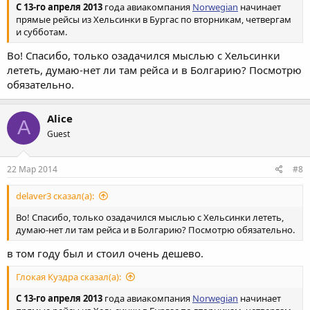
С 13-го апреля 2013
года авиакомпания
Norwegian
начинает
прямые рейсы из Хельсинки в Бургас по вторникам, четвергам
и субботам.
Во! Спасибо, только озадачился мыслью с Хельсинки
лететь, думаю-нет ли там рейса и в Болгарию? Посмотрю
обязательно.
Alice
A
Guest
22 Мар 2014
#8
delaver3 сказал(а):
Во! Спасибо, только озадачился мыслью с Хельсинки лететь,
думаю-нет ли там рейса и в Болгарию? Посмотрю обязательно.
в том году был и стоил очень дешево.
Глокая Куздра сказал(а):
С 13-го апреля 2013
года авиакомпания
Norwegian
начинает