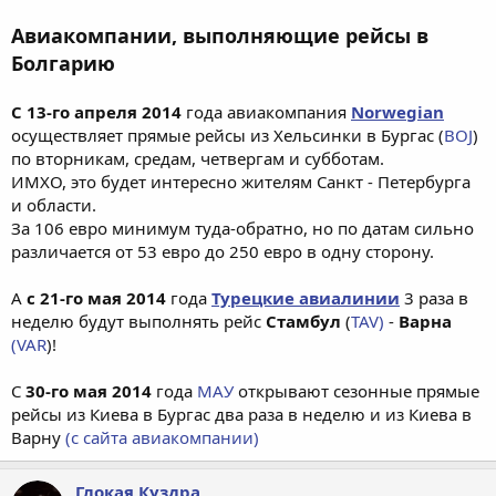
Авиакомпании, выполняющие рейсы в
Болгарию
С 13-го апреля 2014
года авиакомпания
Norwegian
осуществляет прямые рейсы из Хельсинки в Бургас (
BOJ
)
по вторникам, средам, четвергам и субботам.
ИМХО, это будет интересно жителям Санкт - Петербурга
и области.
За 106 евро минимум туда-обратно, но по датам сильно
различается от 53 евро до 250 евро в одну сторону.
А
с 21-го мая 2014
года
Турецкие авиалинии
3 раза в
неделю будут выполнять рейс
Стамбул
(
TAV)
-
Варна
(VAR
)!
С
30-го мая 2014
года
МАУ
открывают сезонные прямые
рейсы из Киева в Бургас два раза в неделю и из Киева в
Варну
(с сайта авиакомпании)
Глокая Куздра