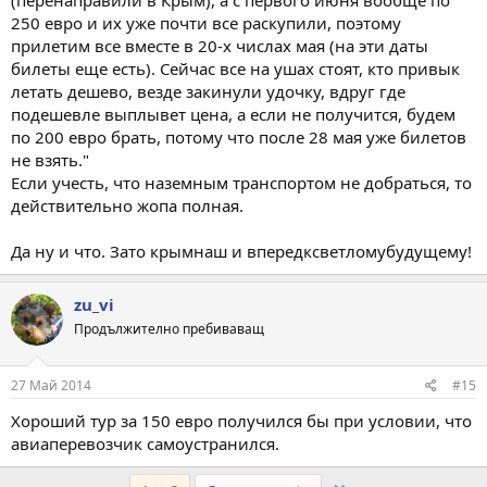
(перенаправили в Крым), а с первого июня вообще по
250 евро и их уже почти все раскупили, поэтому
прилетим все вместе в 20-х числах мая (на эти даты
билеты еще есть). Сейчас все на ушах стоят, кто привык
летать дешево, везде закинули удочку, вдруг где
подешевле выплывет цена, а если не получится, будем
по 200 евро брать, потому что после 28 мая уже билетов
не взять."
Если учесть, что наземным транспортом не добраться, то
действительно жопа полная.
Да ну и что. Зато крымнаш и впередксветломубудущему!
zu_vi
Продължително пребиваващ
27 Май 2014
#15
Хороший тур за 150 евро получился бы при условии, что
авиаперевозчик самоустранился.