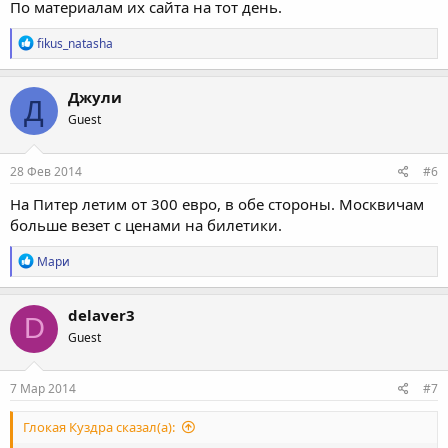
По материалам их сайта на тот день.
Р
fikus_natasha
е
а
к
Джули
Д
ц
Guest
и
и
:
28 Фев 2014
#6
На Питер летим от 300 евро, в обе стороны. Москвичам
больше везет с ценами на билетики.
Р
Мари
е
а
к
delaver3
D
ц
Guest
и
и
:
7 Мар 2014
#7
Глокая Куздра сказал(а):