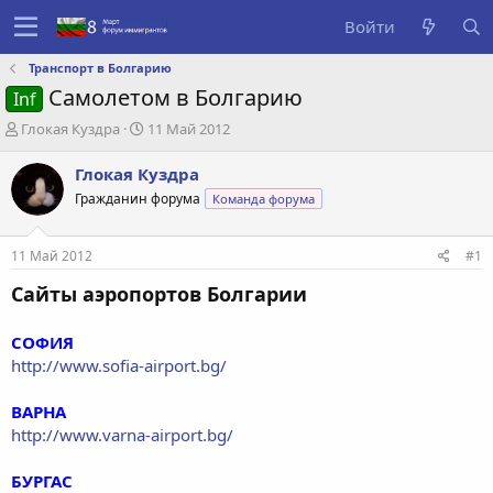
Войти
Транспорт в Болгарию
Самолетом в Болгарию
Inf
А
Д
Глокая Куздра
11 Май 2012
в
а
т
т
Глокая Куздра
о
а
Гражданин форума
Команда форума
р
с
т
о
е
з
11 Май 2012
#1
м
д
ы
а
Сайты аэропортов Болгарии
н
и
СОФИЯ
я
http://www.sofia-airport.bg/
ВАРНА
http://www.varna-airport.bg/
БУРГАС