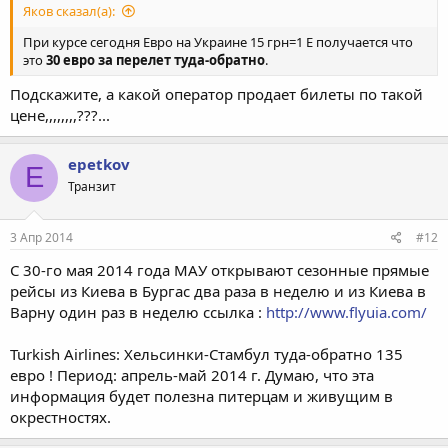
Яков сказал(а):
При курсе сегодня Евро на Украине 15 грн=1 Е получается что
это
30 евро
за перелет туда-обратно
.
Подскажите, а какой оператор продает билеты по такой
цене,,,,,,,,???...
epetkov
E
Транзит
3 Апр 2014
#12
С 30-го мая 2014 года МАУ открывают сезонные прямые
рейсы из Киева в Бургас два раза в неделю и из Киева в
Варну один раз в неделю ссылка :
http://www.flyuia.com/
Turkish Airlines: Хельсинки-Стамбул туда-обратно 135
евро ! Период: апрель-май 2014 г. Думаю, что эта
информация будет полезна питерцам и живущим в
окрестностях.