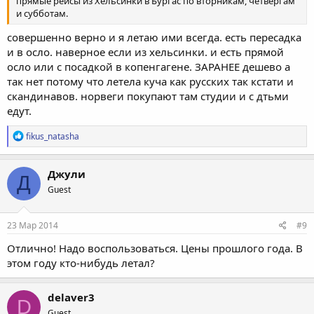
прямые рейсы из Хельсинки в Бургас по вторникам, четвергам
и субботам.
совершенно верно и я летаю ими всегда. есть пересадка
и в осло. наверное если из хельсинки. и есть прямой
осло или с посадкой в копенгагене. ЗАРАНЕЕ дешево а
так нет потому что летела куча как русских так кстати и
скандинавов. норвеги покупают там студии и с дтьми
едут.
Р
fikus_natasha
е
а
к
Джули
Д
ц
Guest
и
и
:
23 Мар 2014
#9
Отлично! Надо воспользоваться. Цены прошлого года. В
этом году кто-нибудь летал?
delaver3
D
Guest