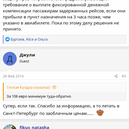
требование о выплате фиксированной денежной
компенсации пассажирам задержанных рейсов, если они
прибыли в пункт назначения на 3 часа позже, чем
указано в авиабилете. Пока по этому делу решения не
принято.
Р
Буртаев
,
Alice
и
Ольга
е
а
к
Джули
Д
ц
Guest
и
и
:
28 Фев 2014
#3
Глокая Куздра сказал(а):
За 106 евро минимум туда-обратно
Супер, если так. Спасибо за информацию, а то летать в
Санкт-Петербург по заоблачным ценам......
fikus_natasha