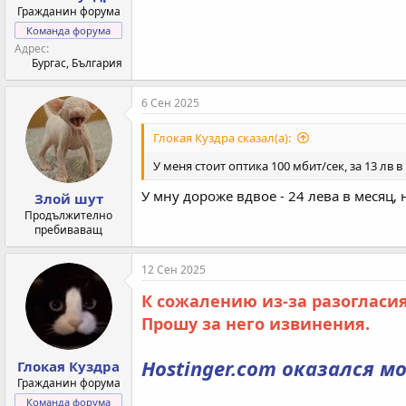
Гражданин форума
Команда форума
Адрес
Бургас, България
6 Сен 2025
Глокая Куздра сказал(а):
У меня стоит оптика 100 мбит/сек, за 13 лв 
У мну дороже вдвое - 24 лева в месяц, 
Злой шут
Продължително
пребиваващ
12 Сен 2025
К сожалению из-за разогласия
Прошу за него извинения.
Hostinger.com оказался 
Глокая Куздра
Гражданин форума
Команда форума