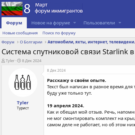
Форум
Новое на форуме
Пользователи
Новые сообщения
Поиск по форуму
Форум
О Болгарии
Автомобили, 
Система спутниковой связи Starlink в
А
Д
Tyler
8 Дек 2024
в
а
8 Дек 2024
т
т
о
а
Расскажу о своём опыте.
р
с
Текст был написан в разное время для 
т
о
буду уже только тут.
е
з
м
д
Tyler
ы
а
19 апреля 2024.
Турист
н
Как и обещал мой отзыв. Речь, напомн
и
не мог смонтировать комплект на крыше
я
самом деле не работает, но об этом ниж