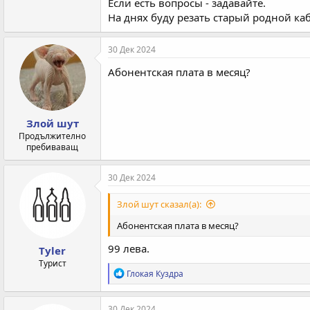
Если есть вопросы - задавайте.
На днях буду резать старый родной ка
30 Дек 2024
Абонентская плата в месяц?
Злой шут
Продължително
пребиваващ
30 Дек 2024
Злой шут сказал(а):
Абонентская плата в месяц?
99 лева.
Tyler
Турист
Р
Глокая Куздра
е
а
к
30 Дек 2024