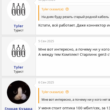
ц
и
Tyler сказал(а):
и
:
На днях буду резать старый родной кабель
Кстати, всё работает. Даже коннектор
Tyler
Турист
5 Сен 2025
Мне вот интересно, а почему ни у ког
А между тем Комплект Старлинк gen3 с
Tyler
Турист
6 Сен 2025
Tyler сказал(а):
Мне вот интересно, а почему ни у кого нет 
У меня стоит оптика 100 мбит/сек, за 1
Глокая Куздра