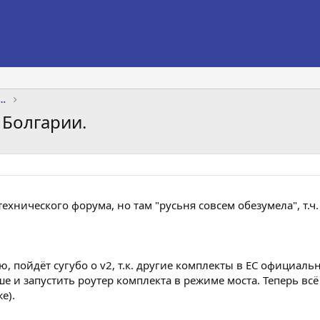
яхты, интернет, телевидение, телефон
 Болгарии.
технического форума, но там "русьня совсем обезумела", т.ч
ю, пойдёт сугубо о v2, т.к. другие комплекты в ЕС официа
 и запустить роутер комплекта в режиме моста. Теперь всё 
е).