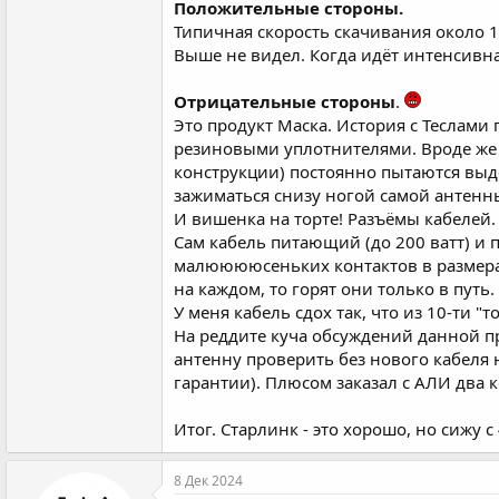
Положительные стороны.
Типичная скорость скачивания около 18
Выше не видел. Когда идёт интенсивная
Отрицательные стороны
.
Это продукт Маска. История с Теслами 
резиновыми уплотнителями. Вроде же х
конструкции) постоянно пытаются выде
зажиматься снизу ногой самой антенны.
И вишенка на торте! Разъёмы кабелей.
Сам кабель питающий (до 200 ватт) и 
малююююсеньких контактов в размерах 
на каждом, то горят они только в путь
У меня кабель сдох так, что из 10-ти "т
На реддите куча обсуждений данной про
антенну проверить без нового кабеля н
гарантии). Плюсом заказал с АЛИ два 
Итог. Старлинк - это хорошо, но сижу с 
8 Дек 2024