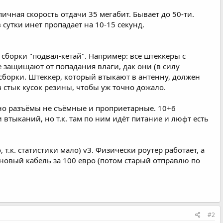
ичная скорость отдачи 35 мегабит. Бывает до 50-ти.
 сутки инет пропадает на 10-15 секунд.
м сборки "подвал-кетай". Например: все штеккеры с
е защищают от попадания влаги, дак они (в силу
сборки. Штеккер, который втыкают в антенну, должен
в стык кусок резины, чтобы уж точно дожало.
 но разъёмы не съёмные и проприетарные. 10+6
тыканий, но т.к. там по ним идёт питание и люфт есть
.к. статистики мало) v3. Физически роутер работает, а
л новый кабель за 100 евро (потом старый отправлю по
#2