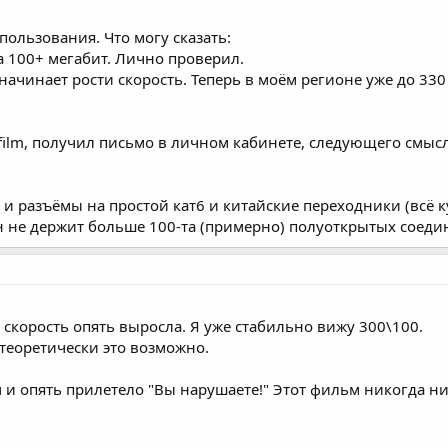
пользования. Что могу сказать:
а 100+ мегабит. Лично проверил.
ачинает рости скорость. Теперь в моём регионе уже до 330 
film, получил письмо в личном кабинете, следующего смысл
 и разъёмы на простой кат6 и китайские переходники (всё к
Он не держит больше 100-та (примерно) полуоткрытых соеди
 скорость опять выросла. Я уже стабильно вижу 300\100.
теоретически это возможно.
 и опять прилетело "Вы нарушаете!" Этот фильм никогда н