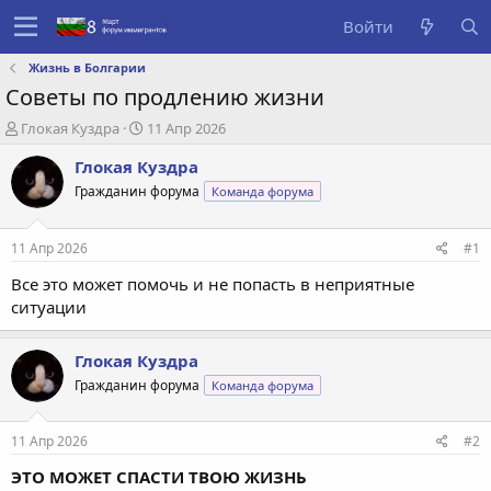
Войти
Жизнь в Болгарии
Советы по продлению жизни
А
Д
Глокая Куздра
11 Апр 2026
в
а
Глокая Куздра
т
т
о
а
Гражданин форума
Команда форума
р
с
т
о
е
з
11 Апр 2026
#1
м
д
Все это может помочь и не попасть в неприятные
ы
а
н
ситуации
и
я
Глокая Куздра
Гражданин форума
Команда форума
11 Апр 2026
#2
ЭТО МОЖЕТ СПАСТИ ТВОЮ ЖИЗНЬ