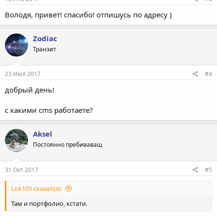
Володя, привет! спасибо! отпишусь по адресу )
Zodiac
Транзит
23 Июл 2017
#4
добрый день!
с какими cms работаете?
Aksel
Постоянно пребиваващ
31 Окт 2017
#5
Lok105 сказал(а):
Там и портфолио, кстати.