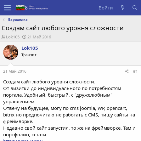
Войти
Барахолка
Создам сайт любого уровня сложности
А
Д
Lok105
21 Май 2016
в
а
Lok105
т
т
о
а
Транзит
р
с
т
о
е
з
21 Май 2016
#1
м
д
Создам сайт любого уровня сложности.
ы
а
н
От визитки до индивидуального по потребностям
и
портала. Удобный, быстрый, с "дружелюбным"
я
управлением.
Отвечу на будущее, могу по cms joomla, WP, opencart,
bitrix но предпочитаю не работать с CMS, пишу сайты на
фреймворке.
Недавно свой сайт запустил, то же на фреймворке. Там и
портфолио, кстати.
https://varavar.ru/