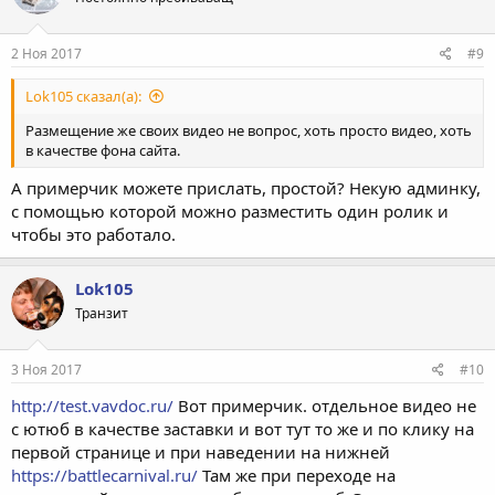
и
:
2 Ноя 2017
#9
Lok105 сказал(а):
Размещение же своих видео не вопрос, хоть просто видео, хоть
в качестве фона сайта.
А примерчик можете прислать, простой? Некую админку,
с помощью которой можно разместить один ролик и
чтобы это работало.
Lok105
Транзит
3 Ноя 2017
#10
http://test.vavdoc.ru/
Вот примерчик. отдельное видео не
с ютюб в качестве заставки и вот тут то же и по клику на
первой странице и при наведении на нижней
https://battlecarnival.ru/
Там же при переходе на