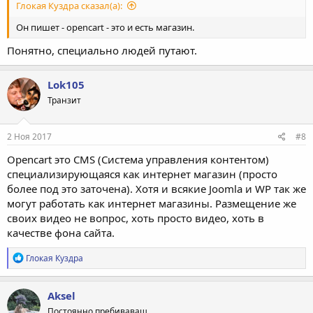
Глокая Куздра сказал(а):
Он пишет - opencart - это и есть магазин.
Понятно, специально людей путают.
Lok105
Транзит
2 Ноя 2017
#8
Opencart это CMS (Система управления контентом)
специализирующаяся как интернет магазин (просто
более под это заточена). Хотя и всякие Joomla и WP так же
могут работать как интернет магазины. Размещение же
своих видео не вопрос, хоть просто видео, хоть в
качестве фона сайта.
Р
Глокая Куздра
е
а
к
Aksel
ц
Постоянно пребиваващ
и