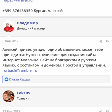
+359 876438350 Бургас. Алексей
Владимир
Домашний мастер
6 Янв 2017
#2
Алексей привет, увидел одно объявление, может тебе
пригодится: Нужен специалист для создания сайта
интернет-магазина. Сайт на болгарском и русском
языках, с хостингом и доменом. Простой в управлении.
rorbach@rambler.ru
Р
Глокая Куздра
е
а
к
Lok105
ц
Транзит
и
и
:
13 Янв 2017
#3