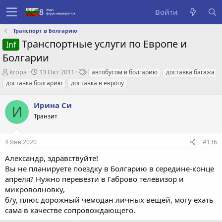
Войти
Транспорт в Болгарию
Транспортные услуги по Европе и
Inf
Болгарии
А
Д
Т
kropa
13 Окт 2011
автобусом в болгарию
доставка багажа
в
а
е
доставка болгарию
доставка в европу
т
т
г
о
а
и
Ирина Си
р
с
И
т
о
Транзит
е
з
м
д
4 Янв 2020
#136
ы
а
н
Александр, здравствуйте!
и
Вы не планируете поездку в Болгарию в середине-конце
я
апреля? Нужно перевезти в Габрово телевизор и
микроволновку,
б/у, плюс дорожный чемодан личных вещей, могу ехать
сама в качестве сопровождающего.