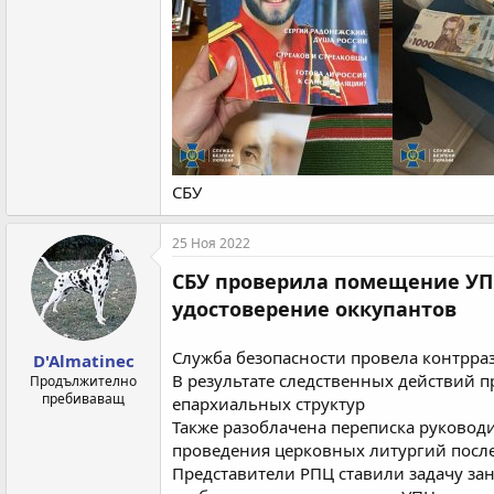
СБУ
25 Ноя 2022
СБУ проверила помещение УПЦ
удостоверение оккупантов
Служба безопасности провела контрра
D'Almatinec
В результате следственных действий 
Продължително
пребиваващ
епархиальных структур
Также разоблачена переписка руковод
проведения церковных литургий посл
Представители РПЦ ставили задачу за