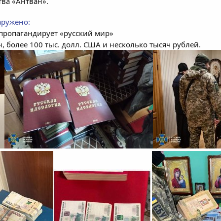
ва «Антван».
аружено:
 пропагандирует «русский мир»
, более 100 тыс. долл. США и несколько тысяч рублей.