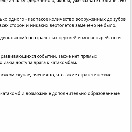
селфи-палку сдержанно о, якобы, уже захвате столицы. Но
лько одного - как такое количество вооруженных до зубов
всех сторон и никаких вертолетов замечено не было.
еди катакомб центральных церквей и монастырей, но и
о развивающихся событий. Также нет прямых
из-за доступа врага к катакомбам.
яком случае, очевидно, что такие стратегические
их катакомб и возможные дополнительно образованные