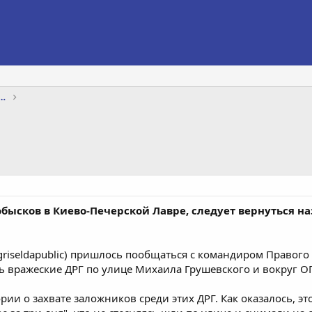
яхты, интернет, телевидение, телефон
бысков в Киево-Печерской Лавре, следует вернуться н
griseldapublic) пришлось пообщаться с командиром Правого 
 вражеские ДРГ по улице Михаила Грушевского и вокруг О
ии о захвате заложников среди этих ДРГ. Как оказалось, 