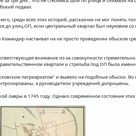
 за три дня", что не стесняясь шли по улице и снимали на 
убокий подвал.
чего, среди всех этих историй, рассказчик не мог понять то
ся до улиц ОП, если центральный квартал был неуязвим со 
а Командир настаивал на не просто проведении обысков ср
оответствующее внимание из-за совокупности стремительн
равительственном квартале и стрельба под ОП была именно 
ковским патриархатом" и вывело на подобные обыски. Во вс
нтролированы, а руководители учреждений допрошены.
кой лавры в 1745 году. Однако современное состояние эт