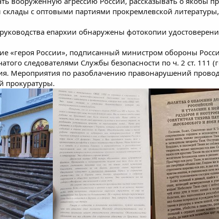
ть вооруженную агрессию России, рассказывать о якобы при
 склады с оптовыми партиями прокремлевской литературы, 
 руководства епархии обнаружены фотокопии удостоверени
ие «героя России», подписанный министром обороны России
чатого следователями Службы безопасности по ч. 2 ст. 111 
ия. Мероприятия по разоблачению правонарушений провод
й прокуратуры.