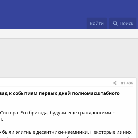
Войти
Поиск
#1.486
азад к событиям первых дней полномасштабного
Сектора. Его бригада, будучи еще гражданскими с
П.
это были элитные десантники-наемники. Некоторые из них