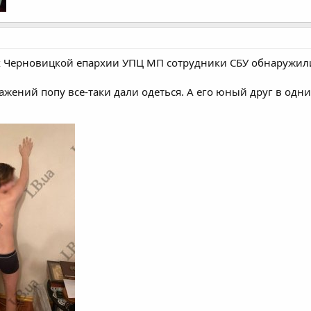
х Черновицкой епархии УПЦ МП сотрудники СБУ обнаружили 
жений попу все-таки дали одеться. А его юный друг в одни