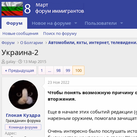
Форум
Новое на форуме
Пользователи
Новые сообщения
Поиск по форуму
Форум
О Болгарии
Автомобили, 
Украина-2
А
Д
galay
13 Мар 2015
в
а
Предыдущая
1
…
98
99
100
т
т
о
а
23 Ноя 2022
р
с
т
о
Чтобы понять возможную причину о
е
з
вторжения.
м
д
ы
а
н
Еще в начале этих событий редакции (
Глокая Куздра
и
нарезным оружием, помогала зачищать
Гражданин форума
я
Команда форума
Очень интересно было послушать истор
Адрес