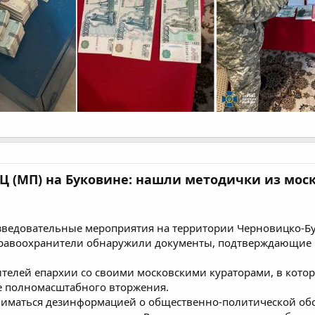
 (МП) на Буковине: нашли методички из моск
зведовательные мероприятия на территории Черновицко-Б
правоохранители обнаружили документы, подтверждающие н
ителей епархии со своими московскими кураторами, в кото
е полномасштабного вторжения.
ниматься дезинформацией о общественно-политической обст