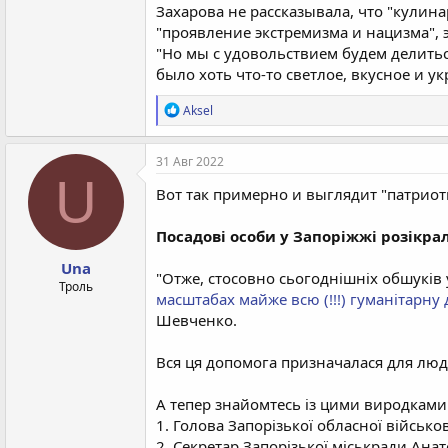
Захарова не рассказывала, что "кулин
"проявление экстремизма и нацизма",
"Но мы с удовольствием будем делить
было хоть что-то светлое, вкусное и ук
Р
Aksel
е
а
к
31 Авг 2022
ц
U
и
Вот так примерно и выглядит "патриот
и
:
Посадові особи у Запоріжжі розікрал
Una
"Отже, стосовно сьогоднішніх обшуків 
Троль
масштабах майже всю (!!!) гуманітарну
Шевченко.
Вся ця допомога призначалася для люде
А тепер знайомтесь із цими виродками
1. Голова Запорізької обласної військо
2. Секретар Запорізької міськради Анат