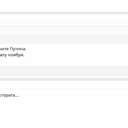
чите Путина.
алу ноября.
ората....