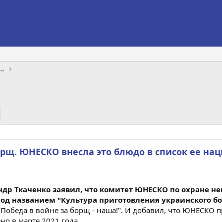
яхты, интернет, телевидение, телефон
орщ. ЮНЕСКО внесла это блюдо в список ее на
р Ткаченко заявил, что комитет ЮНЕСКО по охране не
од названием "Культура приготовления украинского б
 "Победа в войне за борщ - наша!". И добавил, что ЮНЕСК
но в марте 2021 года.