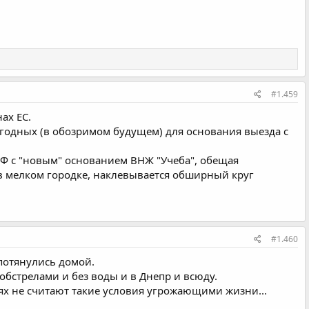
#1.459
ах ЕС.
годных (в обозримом будущем) для основания выезда с
 РФ с "новым" основанием ВНЖ "Учеба", обещая
в мелком городке, наклевывается обширный круг
#1.460
потянулись домой.
обстрелами и без воды и в Днепр и всюду.
ях не считают такие условия угрожающими жизни...