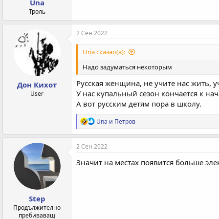
Una
Троль
2 Сен 2022
Una сказал(а):
Надо задуматься некоторым
Русская женщина, не учите нас жить, у
Дон Кихот
У нас купальный сезон кончается к нач
User
А вот русским детям пора в школу.
Р
Una
и
Петров
е
а
к
2 Сен 2022
ц
и
Значит на местах появится больше элект
и
:
Step
Продължително
пребиваващ