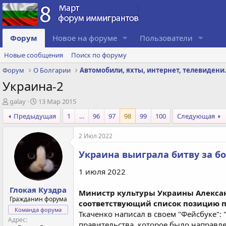
Форум
Новое на форуме
Пользователи
Новые сообщения
Поиск по форуму
Форум
О Болгарии
Автомобили, 
Украина-2
А
Д
galay
13 Мар 2015
в
а
Предыдущая
1
…
96
97
98
99
100
Следующая
т
т
о
а
2 Июл 2022
р
с
т
о
Украина выиграла битву за б
е
з
м
д
1 июля 2022
ы
а
н
Глокая Куздра
и
Министр культуры Украины Александ
Гражданин форума
я
соответствующий список позицию п
Команда форума
Ткаченко написал в своем "Фейсбуке":
Адрес
правительства, которое было направле