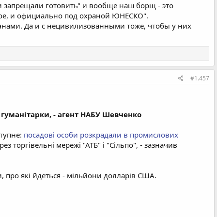
и запрещали готовить" и вообще наш борщ - это
кое, и официально под охраной ЮНЕСКО".
анами. Да и с нецивилизованными тоже, чтобы у них
#1.457
к гуманітарки, - агент НАБУ Шевченко
ступне:
посадові особи розкрадали в промислових
рез торгівельні мережі "АТБ" і "Сільпо", - зазначив
, про які йдеться - мільйони долларів США.