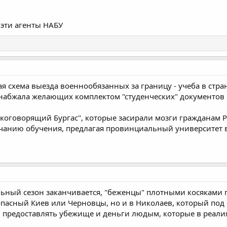
эти агенты НАБУ
я схема выезда военнообязанных за границу - учеба в стран
набжала желающих комплектом "студенческих" документов 
ускоговорящий Бургас", которые засирали мозги гражданам
чанию обучения, предлагая провинциальный университет 
льный сезон заканчивается, "беженцы" плотными косяками 
пасный Киев или Черновцы, но и в Николаев, который под 
и предоставлять убежище и деньги людым, которые в реали