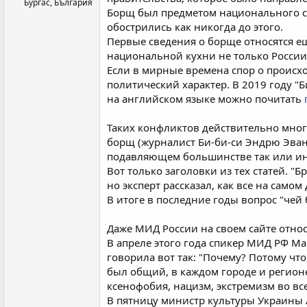
Бургас, България
Борщ был предметом национального спо
обострились как никогда до этого.
Первые сведения о борще относятся ещ
национальной кухни не только России
Если в мирные времена спор о происх
политический характер. В 2019 году "
на английском языке можно почитать
Таких конфликтов действительно мног
борщ (журналист Би-би-си Эндрю Эванс
подавляющем большинстве так или инач
Вот только заголовки из тех статей. "
но эксперт рассказал, как все на самом
В итоге в последние годы вопрос "чей 
Даже МИД России на своем сайте отн
В апреле этого года спикер МИД РФ Ма
говорила вот так: "Почему? Потому ч
был общий, в каждом городе и регионе 
ксенофобия, нацизм, экстремизм во все
В пятницу министр культуры Украины А