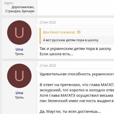
Адрес
Дорогомилово,
Странджа, Букнари
2 Сен 2022
U
Дон Кихот сказал(а):
А вот русским детям пора в школу.
Так и украинским детям пора в школу.
Una
Если школа есть...
Троль
2 Сен 2022
U
Удивительная способность украинского
В ответ на претензии, что глава МАГА
экскурсией, тот коротко и холодно отв
Una
Хотя глава МАГАТЭ осуществил весьма 
Троль
пан Зеленский имел наглость выдвига
Да, Маугли, ты всех достанешь...