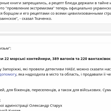
арные книги запрещались, а рецепт блюда держали в тайне 
 это "проявление экстремизма" теперь официально украинс
ся борщом и его рецептами со всеми цивилизованными стр
раинское", - сказал Ткаченко.
изьм":
и 22 морські контейнери, 389 вагонів та 220 вантажіво
у Запоріжжі, які провели детективи НАБУ, можно сказати на
 допомогу
, яка надходила в місто та область, і продавали її че
й, для біженців, переселенців, а також для військових. Суми
:
вої адміністрації Олександр Старух
олій Куртєв.