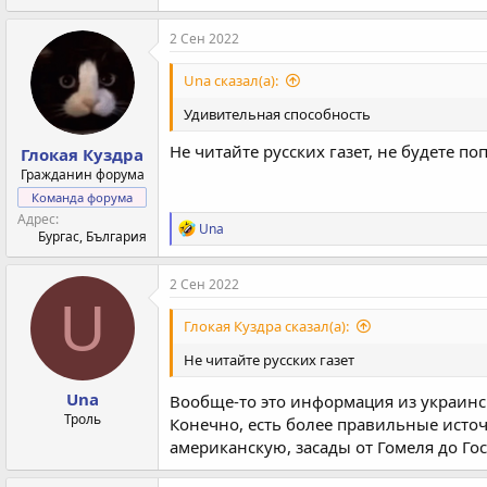
2 Сен 2022
Una сказал(а):
Удивительная способность
Не читайте русских газет, не будете п
Глокая Куздра
Гражданин форума
Команда форума
Адрес
Р
Una
Бургас, България
е
а
к
2 Сен 2022
ц
U
и
Глокая Куздра сказал(а):
и
:
Не читайте русских газет
Una
Вообще-то это информация из украин
Троль
Конечно, есть более правильные исто
американскую, засады от Гомеля до Гост