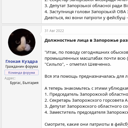
3. Депутат Запорізької обласної ради 
4. Заступниця голови Запорізькій ОВА
Дивіться, які вони патріоти у фейсбуці -
31 Авг 2022
Должностные лица в Запорожье разв
"Итак, по поводу сегодняшних обыско
промышленных масштабах почти всю (!!
Глокая Куздра
"Сильпо", – отметил Шевченко.
Гражданин форума
Команда форума
Вся эта помощь предназначалась для л
Адрес
Бургас, България
А теперь знакомьтесь с этими ублюдка
1. Председатель Запорожской областн
2. Секретарь Запорожского горсовета 
3. Депутат Запорожского областного с
4. Заместитель председателя Запорожс
Смотрите, какие они патриоты в фейсбу