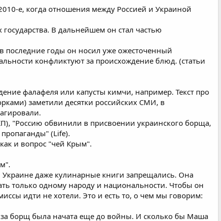
 2010-е, когда отношения между Россией и Украиной
 государства. В дальнейшем он стал частью
 в последние годы он носил уже ожесточенный
ональности конфликтуют за происхождение блюд. (статьи
ение фалафеля или капусты кимчи, например. Текст про
орками) заметили десятки российских СМИ, в
еагировали.
 (КП), "Россию обвинили в присвоении украинского борща,
пропаганды" (Life).
как и вопрос "чей Крым".
м".
о в Украине даже кулинарные книги запрещались. Она
ать только одному народу и национальности. Чтобы он
иссы идти не хотели. Это и есть то, о чем мы говорим:
а за борщ была начата еще до войны. И сколько бы Маша