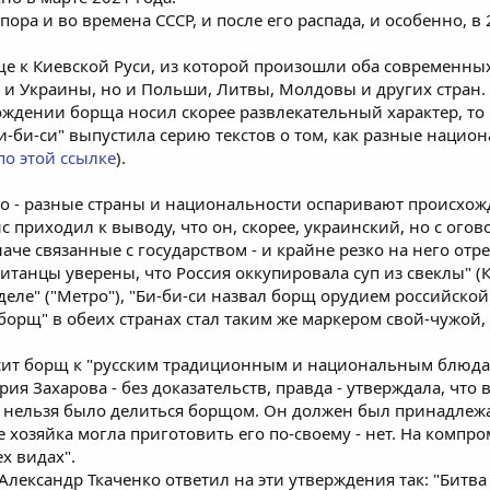
ра и во времена СССР, и после его распада, и особенно, в
е к Киевской Руси, из которой произошли оба современных
 и Украины, но и Польши, Литвы, Молдовы и других стран.
ождении борща носил скорее развлекательный характер, то
Би-би-си" выпустила серию текстов о том, как разные наци
по этой ссылке
).
о - разные страны и национальности оспаривают происхожд
 приходил к выводу, что он, скорее, украинский, но с огов
е связанные с государством - и крайне резко на него отр
Британцы уверены, что Россия оккупировала суп из свеклы"
 деле" ("Метро"), "Би-би-си назвал борщ орудием российской 
борщ" в обеих странах стал таким же маркером свой-чужой, 
осит борщ к "русским традиционным и национальным блюда
рия Захарова - без доказательств, правда - утверждала, чт
то нельзя было делиться борщом. Он должен был принадлеж
хозяйка могла приготовить его по-своему - нет. На компром
х видах".
лександр Ткаченко ответил на эти утверждения так: "Битв