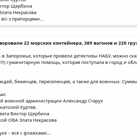
Віктор Щербина
 Злата Некрасова
 всі з прапорцями...
оровали 22 морских контейнера, 389 вагонов и 220 гру
в в Запорожье, которые провели детективы НАБУ, можно ск
!) гуманитарную помощь, которая поступала в город и облас
юдей, беженцев, переселенцев, а также для военных. Сумм
ми:
ой военной администрации Александр Старух
Анатолий Куртев.
овета Виктор Щербина
кой ОВА Злата Некрасова
ке – все с флажками...