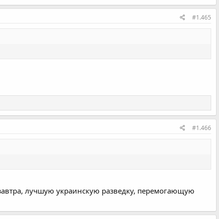
#1.465
#1.466
 завтра, лучшую украинскую разведку, перемогающую