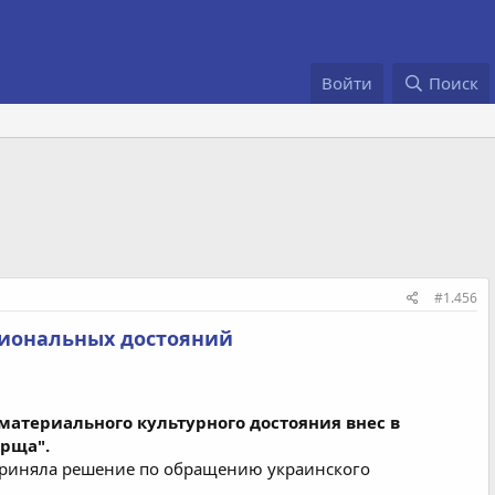
Войти
Поиск
#1.456
циональных достояний
материального культурного достояния внес в
орща".
О приняла решение по обращению украинского