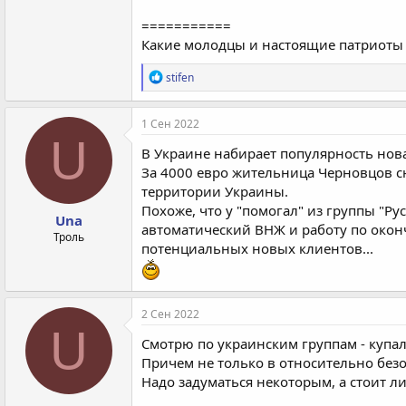
===========
Какие молодцы и настоящие патриоты 
Р
stifen
е
а
к
1 Сен 2022
ц
U
и
В Украине набирает популярность нова
и
За 4000 евро жительница Черновцов с
:
территории Украины.
Похоже, что у "помогал" из группы "Р
Una
автоматический ВНЖ и работу по окон
Троль
потенциальных новых клиентов...
2 Сен 2022
U
Смотрю по украинским группам - купа
Причем не только в относительно безо
Надо задуматься некоторым, а стоит л