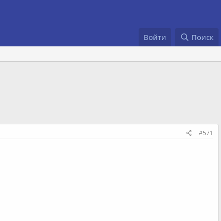
Войти
Поиск
#571