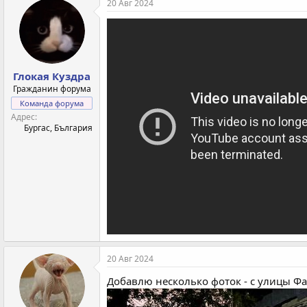
20 Авг 2024
Глокая Куздра
Гражданин форума
Команда форума
Адрес
Бургас, България
20 Авг 2024
Добавлю несколько фоток - с улицы Ф