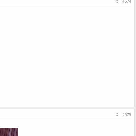
#574
#575