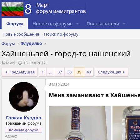
Форум
Новое на форуме
Пользователи
Новые сообщения
Поиск по форуму
Форум
Флудилко
Хайшеньвей - город-то нашенский
А
Д
MVN
13 Фев 2012
в
а
Предыдущая
1
…
37
38
39
40
Следующая
т
т
о
а
8 Мар 2024
р
с
т
о
Меня заманивают в Хайшень
е
з
м
д
ы
а
н
Глокая Куздра
и
Гражданин форума
я
Команда форума
Адрес