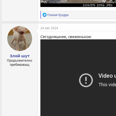
Р
Глокая Куздра
е
а
к
24 Авг 2024
ц
и
Сегодняшнее, свеженькое:
и
:
Злой шут
Продължително
пребиваващ