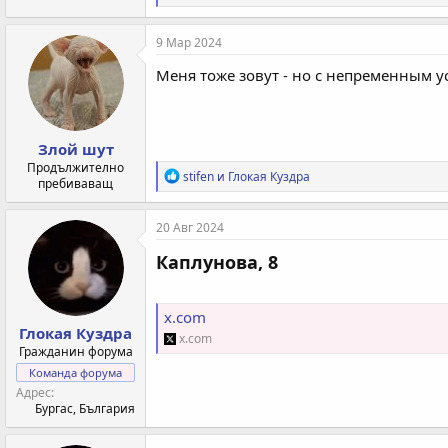
е
а
к
9 Мар 2024
ц
и
Меня тоже зовут - но с непременным у
и
:
Злой шут
Продължително
Р
stifen
и
Глокая Куздра
пребиваващ
е
а
к
20 Авг 2024
ц
и
Каплунова, 8
и
:
x.com
Глокая Куздра
x.com
Гражданин форума
Команда форума
Адрес
Бургас, България