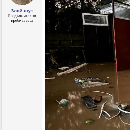
Злой шут
Продължително
пребиваващ