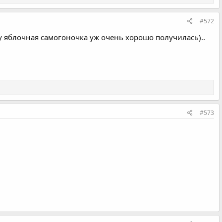
#572
у яблочная самогоночка уж очень хорошо получилась)..
#573