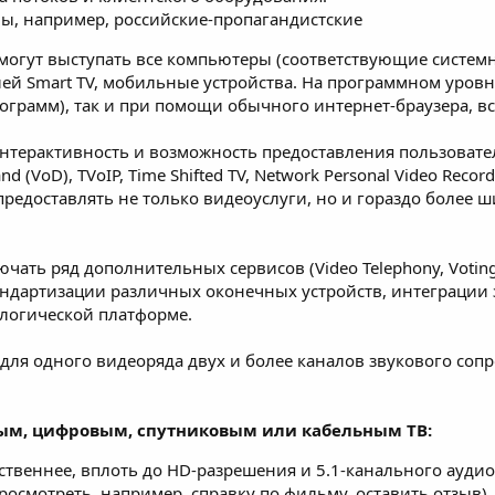
ы, например, российские-пропагандистские
 могут выступать все компьютеры (соответствующие систем
ей Smart TV, мобильные устройства. На программном уровне
рамм), так и при помощи обычного интернет-браузера, вс
интерактивность и возможность предоставления пользовате
(VoD), TVoIP, Time Shifted TV, Network Personal Video Recorde
редоставлять не только видеоуслуги, но и гораздо более ш
чать ряд дополнительных сервисов (Video Telephony, Voting,
ндартизации различных оконечных устройств, интеграции з
ологической платформе.
 для одного видеоряда двух и более каналов звукового со
ым, цифровым, спутниковым или кабельным ТВ:
ственнее, вплоть до HD-разрешения и 5.1-канального аудио
осмотреть, например, справку по фильму, оставить отзыв)