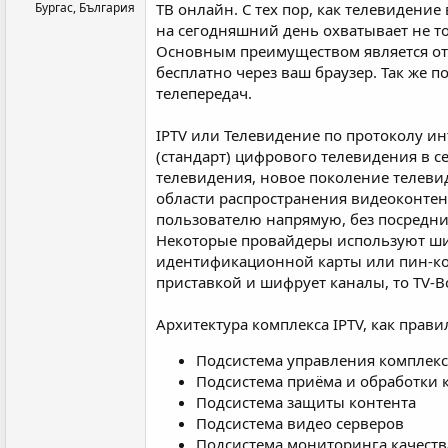
Бургас, България
ТВ онлайн. С тех пор, как телевидени
на сегодняшний день охватывает не т
Основным преимуществом является отсу
бесплатно через ваш браузер. Так же 
телепередач.
IPTV или Телевидение по протоколу инте
(стандарт) цифрового телевидения в с
телевидения, новое поколение телевиде
области распространения видеоконтент
пользователю напрямую, без посредни
Некоторые провайдеры используют ши
идентификационной карты или пин-код
приставкой и шифрует каналы, то TV-Bo
Архитектура комплекса IPTV, как прав
Подсистема управления комплекс
Подсистема приёма и обработки 
Подсистема защиты контента
Подсистема видео серверов
Подсистема мониторинга качеств