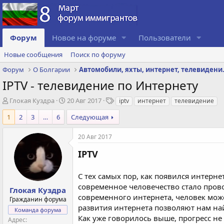
Форум
Новое на форуме
Пользователи
Новые сообщения
Поиск по форуму
Форум
О Болгарии
Автомобили, 
IPTV - телевидение по Интернету
А
Д
Т
Глокая Куздра
20 Авг 2017
iptv
интернет
телевидение
в
а
е
1
2
3
…
6
Следующая
т
т
г
о
а
и
р
с
20 Авг 2017
т
о
IPTV
е
з
м
д
ы
а
С тех самых пор, как появился интерн
н
современное человечество стало пров
Глокая Куздра
и
современного интернета, человек мож
я
Гражданин форума
развития интернета позволяют нам на
Команда форума
Как уже говорилось выше, прогресс не
Адрес