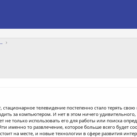
яхты, интернет, телевидение, телефон
ет, стационарное телевидение постепенно стало терять сво
одить за компьютером. И нет в этом ничего удивительного,
ет не только использовать его для работы или поиска опр
йти именно то развлечение, которое больше всего будет со
 стоит на месте, и новые технологии в сфере развития инт