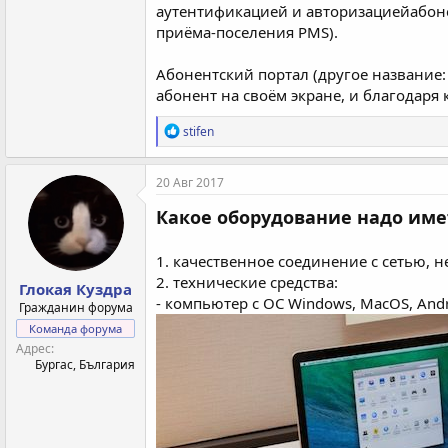
аутентификацией и авторизациейабонен
приёма-поселения PMS).
Абонентский портал (другое название: 
абонент на своём экране, и благодаря 
Р
stifen
е
а
к
20 Авг 2017
ц
и
Какое оборудование надо име
и
:
1. качественное соединение с сетью, 
2. технические средства:
Глокая Куздра
- компьютер с ОС Windows, MacOS, Andr
Гражданин форума
Команда форума
Адрес
Бургас, България