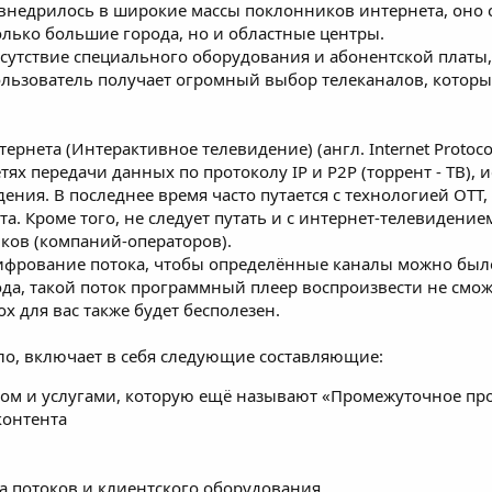
е внедрилось в широкие массы поклонников интернета, оно 
олько большие города, но и областные центры.
тствие специального оборудования и абонентской платы, а
пользователь получает огромный выбор телеканалов, котор
рнета (Интерактивное телевидение) (англ. Internet Protocol 
етях передачи данных по протоколу IP и P2P (торрент - ТВ)
ния. В последнее время часто путается с технологией ОТТ, 
а. Кроме того, не следует путать и с интернет-телевидение
ков (компаний-операторов).
фрование потока, чтобы определённые каналы можно было 
а, такой поток программный плеер воспроизвести не сможе
x для вас также будет бесполезен.
ило, включает в себя следующие составляющие:
ом и услугами, которую ещё называют «Промежуточное про
контента
а потоков и клиентского оборудования.