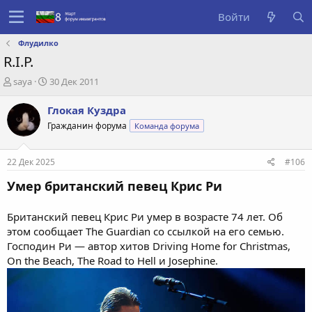
Войти
Флудилко
R.I.P.
А
Д
saya
30 Дек 2011
в
а
т
т
Глокая Куздра
о
а
Гражданин форума
Команда форума
р
с
т
о
е
з
22 Дек 2025
#106
м
д
ы
а
Умер британский певец Крис Ри
н
и
Британский певец Крис Ри умер в возрасте 74 лет. Об
я
этом сообщает The Guardian со ссылкой на его семью.
Господин Ри — автор хитов Driving Home for Christmas,
On the Beach, The Road to Hell и Josephine.