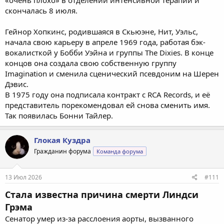
«очень плохо» в отделении интенсивной терапии и
скончалась 8 июля.
Гейнор Хопкинс, родившаяся в Скьюэне, Нит, Уэльс,
начала свою карьеру в апреле 1969 года, работая бэк-
вокалисткой у Бобби Уэйна и группы The Dixies. В конце
концов она создала свою собственную группу
Imagination и сменила сценический псевдоним на Шерен
Дэвис.
В 1975 году она подписала контракт с RCA Records, и её
представитель порекомендовал ей снова сменить имя.
Так появилась Бонни Тайлер.
Глокая Куздра
Гражданин форума
Команда форума
13 Июл 2026
#111
Стала известна причина смерти Линдси
Грэма
Сенатор умер из-за расслоения аорты, вызванного