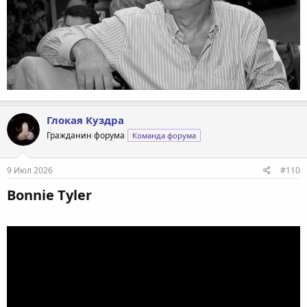
Глокая Куздра
Гражданин форума
Команда форума
9 Июл 2026
#110
Bonnie Tyler​