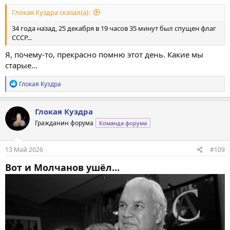
Глокая Куздра сказал(а):
34 года назад, 25 декабря в 19 часов 35 минут был спущен флаг
СССР...
Я, почему-то, прекрасно помню этот день. Какие мы
старые...
Р
Глокая Куздра
е
а
к
Глокая Куздра
ц
Гражданин форума
Команда форума
и
и
:
13 Май 2026
#109
Вот и Молчанов ушёл...