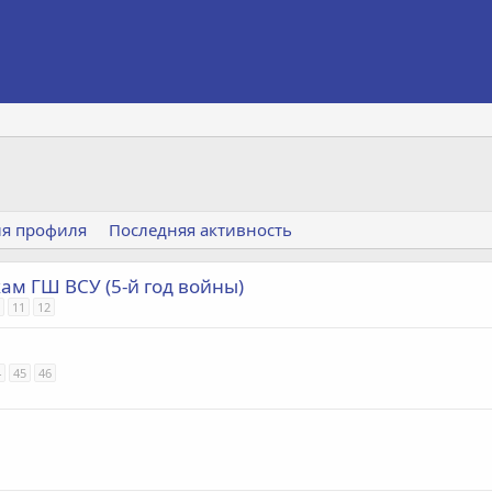
я профиля
Последняя активность
ам ГШ ВСУ (5-й год войны)
11
12
4
45
46