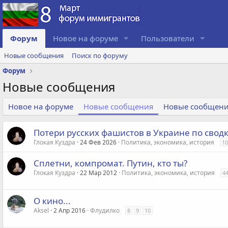
Форум
Новое на форуме
Пользователи
Новые сообщения
Поиск по форуму
Форум
Новые сообщения
Новое на форуме
Новые сообщения
Новые сообщени
Потери русских фашистов в Украине по сводк
Глокая Куздра
24 Фев 2026
Политика, экономика, история
10
Сплетни, компромат. Путин, кто ты?
Глокая Куздра
22 Мар 2012
Политика, экономика, история
4
О кино...
Aksel
2 Апр 2016
Флудилко
8
9
10