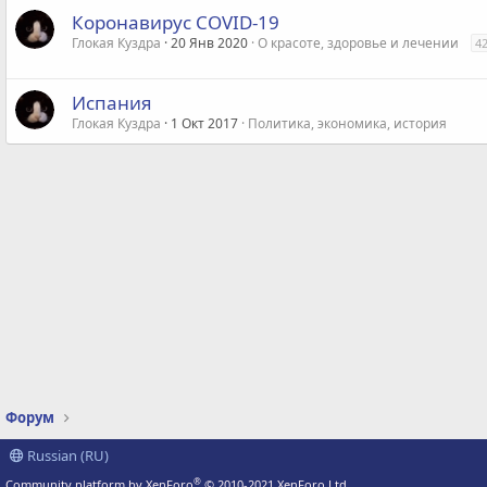
Коронавирус COVID-19
Глокая Куздра
20 Янв 2020
О красоте, здоровье и лечении
4
Испания
Глокая Куздра
1 Окт 2017
Политика, экономика, история
Форум
Russian (RU)
®
Community platform by XenForo
© 2010-2021 XenForo Ltd.