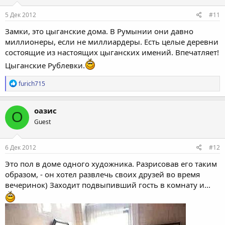
:
5 Дек 2012
#11
Замки, это цыганские дома. В Румынии они давно
миллионеры, если не миллиардеры. Есть целые деревни
состоящие из настоящих цыганских имений. Впечатляет!
Цыганские Рублевки.
Р
furich715
е
а
к
оазис
О
ц
Guest
и
и
:
6 Дек 2012
#12
Это пол в доме одного художника. Разрисовав его таким
образом, - он хотел развлечь своих друзей во время
вечеринок) Заходит подвыпивший гость в комнату и...