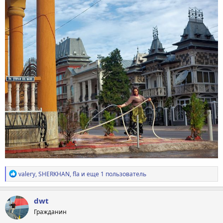
Р
valery
,
SHERKHAN
,
fla
и еще 1 пользователь
е
а
к
dwt
ц
Гражданин
и
и