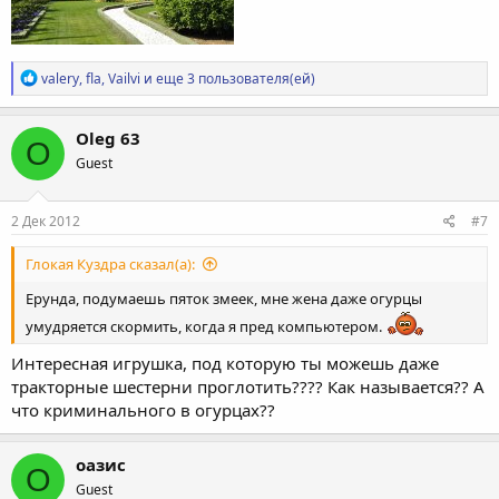
Р
valery
,
fla
,
Vailvi
и еще 3 пользователя(ей)
е
а
к
Oleg 63
O
ц
Guest
и
и
:
2 Дек 2012
#7
Глокая Куздра сказал(а):
Ерунда, подумаешь пяток змеек, мне жена даже огурцы
умудряется скормить, когда я пред компьютером.
Интересная игрушка, под которую ты можешь даже
тракторные шестерни проглотить???? Как называется?? А
что криминального в огурцах??
оазис
О
Guest