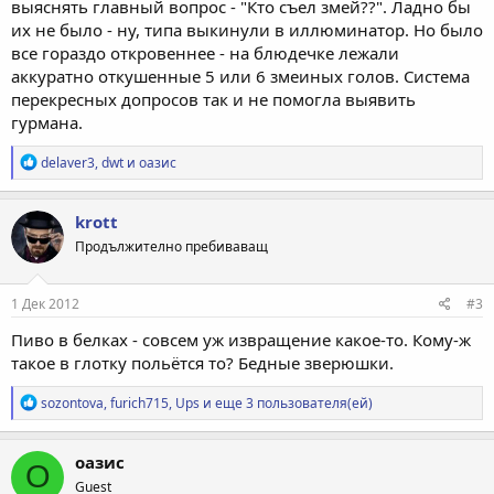
выяснять главный вопрос - "Кто съел змей??". Ладно бы
их не было - ну, типа выкинули в иллюминатор. Но было
все гораздо откровеннее - на блюдечке лежали
аккуратно откушенные 5 или 6 змеиных голов. Система
перекресных допросов так и не помогла выявить
гурмана.
Р
delaver3
,
dwt
и
оазис
е
а
к
krott
ц
Продължително пребиваващ
и
и
:
1 Дек 2012
#3
Пиво в белках - совсем уж извращение какое-то. Кому-ж
такое в глотку польётся то? Бедные зверюшки.
Р
sozontova
,
furich715
,
Ups
и еще 3 пользователя(ей)
е
а
к
оазис
О
ц
Guest
и