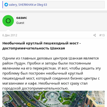
Р
valery
,
SHERKHAN
и
Oleg 63
е
а
к
оазис
О
ц
Guest
и
и
:
6 Дек 2012
#13
Необычный круглый пешеходный мост -
достопримечательность Шанхая
Одним из главных деловых центров Шанхая является
район Пудун. Пробки и заторы были постоянным
явлением на его перекрёстках. И вот, чтобы решить эту
проблему был построен необычный круглый
пешеходный мост, который соединил бизнес-центры с
магазинами и кафе. Необычный мост сразу стал
городской достопримечательностью.