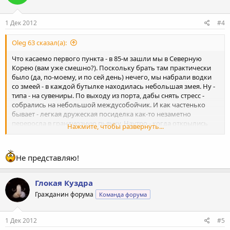
и
:
1 Дек 2012
#4
Oleg 63 сказал(а):
Что касаемо первого пункта - в 85-м зашли мы в Северную
Корею (вам уже смешно?). Поскольку брать там практически
было (да, по-моему, и по сей день) нечего, мы набрали водки
со змеей - в каждой бутылке находилась небольшая змея. Ну -
типа - на сувениры. По выходу из порта, дабы снять стресс -
собрались на небольшой междусобойчик. И как частенько
бывает - легкая дружеская посиделка как-то незаметно
переросла в грандиозную пьянку. Наутро - когда открылись
Нажмите, чтобы развернуть...
глаза, навелась резкость и частично включился разум - стали
выяснять главный вопрос - "Кто съел змей??". Ладно бы их не
было - ну, типа выкинули в иллюминатор. Но было все гораздо
Не представляю!
откровеннее - на блюдечке лежали аккуратно откушенные 5
или 6 змеиных голов. Система перекресных допросов так и не
помогла выявить гурмана.
Глокая Куздра
Гражданин форума
Команда форума
1 Дек 2012
#5