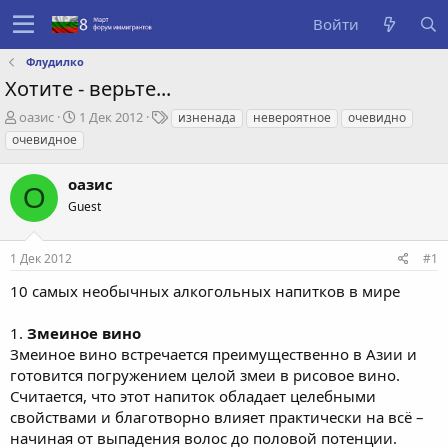
Войти
Флудилко
Хотите - верьте...
А
Д
Т
оазис
1 Дек 2012
изненада
невероятное
очевидно
в
а
е
очевидное
т
т
г
о
а
и
оазис
р
с
О
т
о
Guest
е
з
м
д
1 Дек 2012
#1
ы
а
н
10 самых необычных алкогольных напитков в мире
и
я
1.
Змеиное вино
Змеиное вино встречается преимущественно в Азии и
готовится погружением целой змеи в рисовое вино.
Считается, что этот напиток обладает целебными
свойствами и благотворно влияет практически на всё –
начиная от выпадения волос до половой потенции.