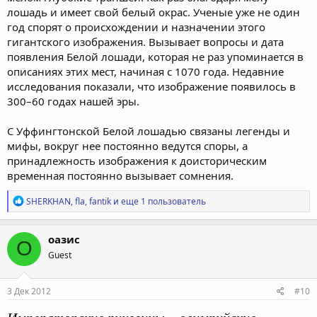
лошадь и имеет свой белый окрас. Ученые уже не один
год спорят о происхождении и назначении этого
гигантского изображения. Вызывает вопросы и дата
появления Белой лошади, которая не раз упоминается в
описаниях этих мест, начиная с 1070 года. Недавние
исследования показали, что изображение появилось в
300–60 годах нашей эры.
С Уффингтонской Белой лошадью связаны легенды и
мифы, вокруг нее постоянно ведутся споры, а
принадлежность изображения к доисторическим
временная постоянно вызывает сомнения.
Р
SHERKHAN
,
fla
,
fantik
и еще 1 пользователь
е
а
к
оазис
О
ц
Guest
и
и
:
3 Дек 2012
#10