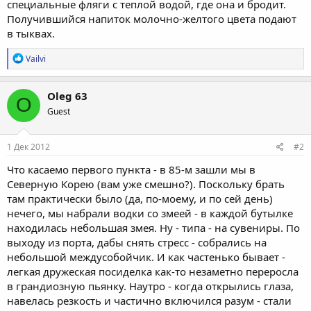
специальные фляги с теплой водой, где она и бродит.
Получившийся напиток молочно-желтого цвета подают
в тыквах.
Р
Vailvi
е
а
к
Oleg 63
O
ц
Guest
и
и
:
1 Дек 2012
#2
Что касаемо первого пункта - в 85-м зашли мы в
Северную Корею (вам уже смешно?). Поскольку брать
там практически было (да, по-моему, и по сей день)
нечего, мы набрали водки со змеей - в каждой бутылке
находилась небольшая змея. Ну - типа - на сувениры. По
выходу из порта, дабы снять стресс - собрались на
небольшой междусобойчик. И как частенько бывает -
легкая дружеская посиделка как-то незаметно переросла
в грандиозную пьянку. Наутро - когда открылись глаза,
навелась резкость и частично включился разум - стали