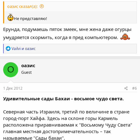
оазис сказал(а):
Не представляю!
Ерунда, подумаешь пяток змеек, мне жена даже огурцы
умудряется скормить, когда я пред компьютером.
Р
Vailvi
и
оазис
е
а
к
оазис
О
ц
Guest
и
и
:
1 Дек 2012
#6
Удивительные сады Бахаи - восьмое чудо света.
Северная часть Израиля, третий по величине в стране
город-порт Хайфа. Здесь на склоне горы Кармель
расположена приравниваемая к "Восьмому Чуду Света"
главная местная достопримечательность – так
называемые "Сады бахаи".