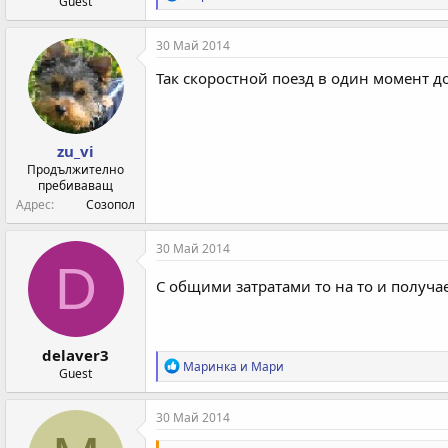
Guest
е
а
к
30 Май 2014
ц
и
Так скоростной поезд в один момент д
и
:
zu_vi
Продължително
пребиваващ
Адрес
Созопол
30 Май 2014
D
С общими затратами то на то и получа
delaver3
Р
Маринка
и
Мари
Guest
е
а
к
30 Май 2014
ц
и