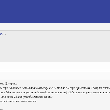
ию
тов. Цитирую:
 евро на одного нет (в прошлом году мы 17 мая за 50 евро прилетели). Говорят очень 
е в 20-х числах мая (на эти даты билеты еще есть). Сейчас все на ушах стоят, кто п
у что после 28 мая уже билетов не взять."
то действительно жопа полная.
у!