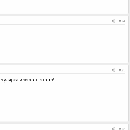
#24
#25
гулярка или хоть что-то!
#26