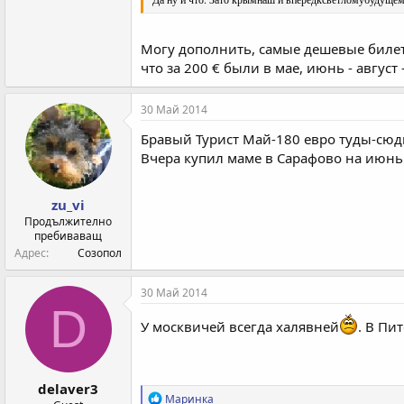
Могу дополнить, самые дешевые билеты
что за 200 € были в мае, июнь - август
30 Май 2014
Бравый Турист Май-180 евро туды-сюды
Вчера купил маме в Сарафово на июнь 
zu_vi
Продължително
пребиваващ
Адрес
Созопол
30 Май 2014
D
У москвичей всегда халявней
. В Пи
delaver3
Р
Маринка