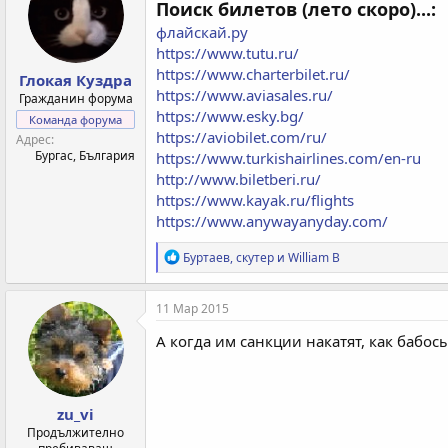
и
Поиск билетов (лето скоро)...:
и
флайскай.ру
:
https://www.tutu.ru/
https://www.charterbilet.ru/
Глокая Куздра
https://www.aviasales.ru/
Гражданин форума
https://www.esky.bg/
Команда форума
https://aviobilet.com/ru/
Адрес
Бургас, България
https://www.turkishairlines.com/en-ru
http://www.biletberi.ru/
https://www.kayak.ru/flights
https://www.anywayanyday.com/
Р
Буртаев
,
скутер
и
William B
е
а
к
11 Мар 2015
ц
и
А когда им санкции накатят, как бабос
и
:
zu_vi
Продължително