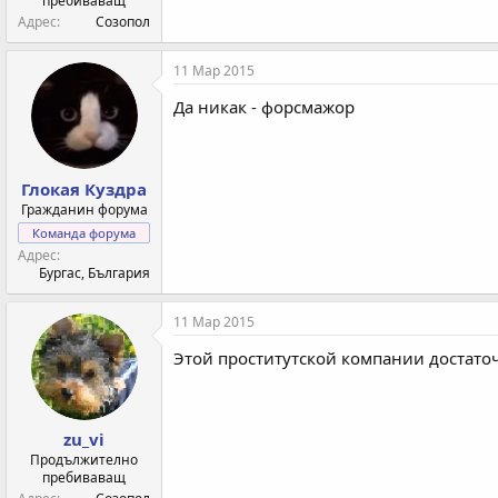
пребиваващ
Адрес
Созопол
11 Мар 2015
Да никак - форсмажор
Глокая Куздра
Гражданин форума
Команда форума
Адрес
Бургас, България
11 Мар 2015
Этой проститутской компании достаточн
zu_vi
Продължително
пребиваващ