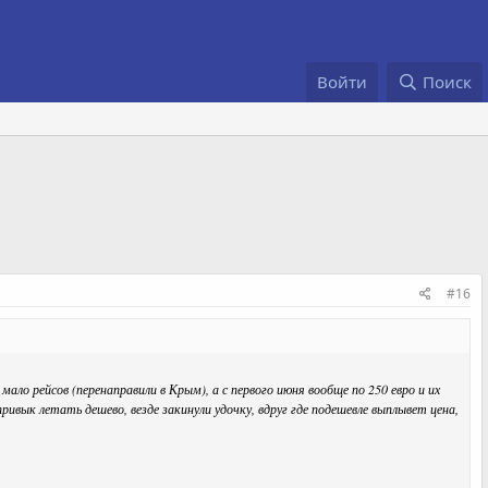
Войти
Поиск
#16
мало рейсов (перенаправили в Крым), а с первого июня вообще по 250 евро и их
ривык летать дешево, везде закинули удочку, вдруг где подешевле выплывет цена,