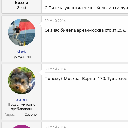
kuzzia
С Питера уж тогда через Хельсинки луч
Guest
30 Май 2014
Сейчас билет Варна-Москва стоит 25€. 
dwt
Гражданин
30 Май 2014
Почему? Москва -Варна- 170. Туды-сюды
zu_vi
Продължително
пребиваващ
Адрес
Созопол
30 Май 2014