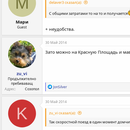
М
delaver3 сказал(а):
и
:
С общими затратами то на то и получается
Мари
Guest
+ неудобства.
30 Май 2014
Зато можно на Красную Площадь и мав
zu_vi
Продължително
пребиваващ
Р
JonSilver
Адрес
Созопол
е
а
к
30 Май 2014
ц
K
и
zu_vi сказал(а):
и
:
Так скоростной поезд в один момент домчит