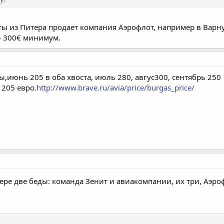
 из Питера продает компания Аэрофлот, например в Варну де
 - 300€ минимум.
,июнь 205 в оба хвоста, июль 280, авгус300, сентябрь 250
205 евро.
http://www.brave.ru/avia/price/burgas_price/
тере две беды: команда Зенит и авиакомпании, их три, Аэро