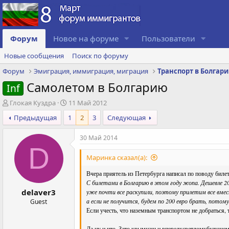
Форум
Новое на форуме
Пользователи
Новые сообщения
Поиск по форуму
Форум
Эмиграция, иммиграция, миграция
Транспорт в Болгар
Самолетом в Болгарию
Inf
А
Д
Глокая Куздра
11 Май 2012
в
а
Предыдущая
1
2
3
Следующая
т
т
о
а
30 Май 2014
р
с
D
т
о
е
з
Маринка сказал(а):
м
д
Вчера приятель из Петербурга написал по поводу биле
ы
а
С билетами в Болгарию в этом году жопа. Дешевле 200
н
delaver3
уже почти все раскупили, поэтому прилетим все вмест
и
а если не получится, будем по 200 евро брать, потом
Guest
я
Если учесть, что наземным транспортом не добраться, 
Да ну и что. Зато крымнаш и впередксветломубудущем