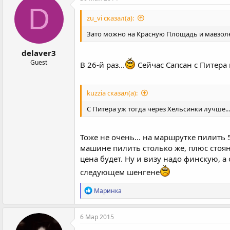
D
zu_vi сказал(а):
Зато можно на Красную Площадь и мавзолей
delaver3
Guest
В 26-й раз...
Сейчас Сапсан с Питера 
kuzzia сказал(а):
С Питера уж тогда через Хельсинки лучше...
Тоже не очень... на маршрутке пилить 
машине пилить столько же, плюс стоянк
цена будет. Ну и визу надо финскую, 
следующем шенгене
Р
Маринка
е
а
к
6 Мар 2015
ц