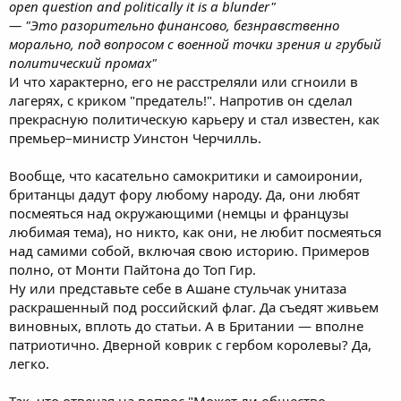
open question and politically it is a blunder"
— "Это разорительно финансово, безнравственно
морально, под вопросом с военной точки зрения и грубый
политический промах"
И что характерно, его не расстреляли или сгноили в
лагерях, с криком "предатель!". Напротив он сделал
прекрасную политическую карьеру и стал известен, как
премьер–министр Уинстон Черчилль.
Вообще, что касательно самокритики и самоиронии,
британцы дадут фору любому народу. Да, они любят
посмеяться над окружающими (немцы и французы
любимая тема), но никто, как они, не любит посмеяться
над самими собой, включая свою историю. Примеров
полно, от Монти Пайтона до Топ Гир.
Ну или представьте себе в Ашане стульчак унитаза
раскрашенный под российский флаг. Да съедят живьем
виновных, вплоть до статьи. А в Британии — вполне
патриотично. Дверной коврик с гербом королевы? Да,
легко.
Так, что отвечая на вопрос "Может ли общество