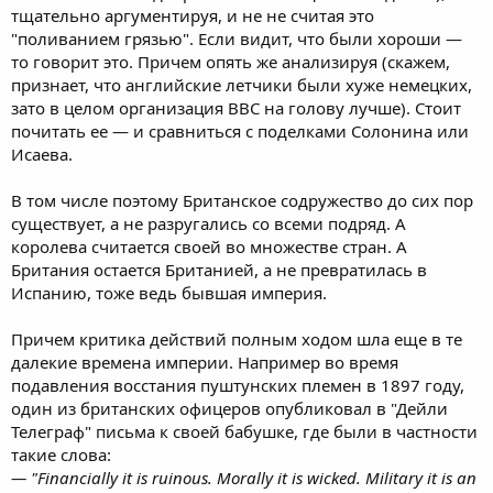
тщательно аргументируя, и не не считая это
"поливанием грязью". Если видит, что были хороши —
то говорит это. Причем опять же анализируя (скажем,
признает, что английские летчики были хуже немецких,
зато в целом организация ВВС на голову лучше). Стоит
почитать ее — и сравниться с поделками Солонина или
Исаева.
В том числе поэтому Британское содружество до сих пор
существует, а не разругались со всеми подряд. А
королева считается своей во множестве стран. А
Британия остается Британией, а не превратилась в
Испанию, тоже ведь бывшая империя.
Причем критика действий полным ходом шла еще в те
далекие времена империи. Например во время
подавления восстания пуштунских племен в 1897 году,
один из британских офицеров опубликовал в "Дейли
Телеграф" письма к своей бабушке, где были в частности
такие слова:
— "Financially it is ruinous. Morally it is wicked. Military it is an