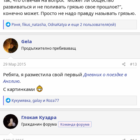
развиваться и не поливать грязью свое прошлое?",
конечно может. Просто не надо правду называть грязью.
Р
Рэня
,
fikus_natasha
,
OdnaKatya
и еще 2 пользователя(ей)
е
а
к
Gela
ц
Продължително пребиваващ
и
и
:
29 Мар 2015
#13
Ребята, я разместила свой первый
Дневник о поездке в
Англию
.
С картинками
Р
Кукумявка
,
galay
и
Roza77
е
а
к
Глокая Куздра
ц
Гражданин форума
Команда форума
и
и
: