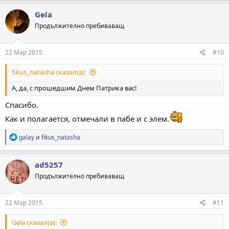
а
к
Gela
ц
Продължително пребиваващ
и
и
:
22 Мар 2015
#10
fikus_natasha сказал(а):
А, да, с прошедшим Днем Патрика вас!
Спасибо.
Как и полагается, отмечали в пабе и с элем.
Р
galay
и
fikus_natasha
е
а
к
ad5257
ц
Продължително пребиваващ
и
и
:
22 Мар 2015
#11
Gela сказал(а):