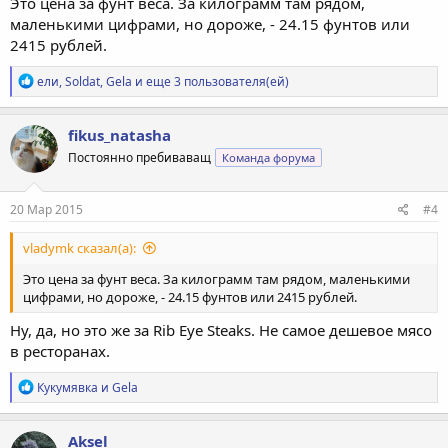
Это цена за фунт веса. За килограмм там рядом,
маленькими цифрами, но дороже, - 24.15 фунтов или
2415 рублей.
Р
ели
,
Soldat
,
Gela
и еще 3 пользователя(ей)
е
а
к
fikus_natasha
ц
Постоянно пребиваващ
Команда форума
и
и
:
20 Мар 2015
#4
vladymk сказал(а):
Это цена за фунт веса. За килограмм там рядом, маленькими
цифрами, но дороже, - 24.15 фунтов или 2415 рублей.
Ну, да, но это же за Rib Eye Steaks. Не самое дешевое мясо
в ресторанах.
Р
Кукумявка
и
Gela
е
а
к
Aksel