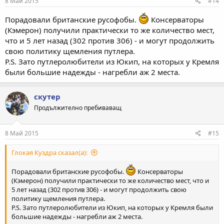
8 Май 2015
#14
Порадовали британские русофобы.
Консерваторы
(Кэмерон) получили практически то же количество мест,
что и 5 лет назад (302 против 306) - и могут продолжить
свою политику щемления путлера.
P.S. Зато путлеролюбители из Юкип, на которых у Кремля
были большие надежды - нагребли аж 2 места.
скутер
Продължително пребиваващ
8 Май 2015
#15
Глокая Куздра сказал(а):
Порадовали британские русофобы.
Консерваторы
(Кэмерон) получили практически то же количество мест, что и
5 лет назад (302 против 306) - и могут продолжить свою
политику щемления путлера.
P.S. Зато путлеролюбители из Юкип, на которых у Кремля были
большие надежды - нагребли аж 2 места.