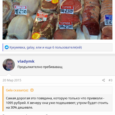
Р
Кукумявка
,
galay
,
ели
и еще 6 пользователя(ей)
е
а
к
vladymk
ц
Продължително пребиваващ
и
и
:
20 Мар 2015
#3
Gela сказал(а):
Самая дорогая это говядина, которую только что привезли -
1095 рубрей. К вечеру она уже подешевеет, утром будет стоить
на 30% дешевле.