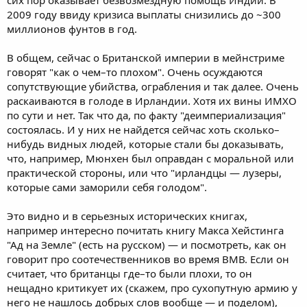
2009 году ввиду кризиса выплаты снизились до ~300
миллионов фунтов в год.
В общем, сейчас о Британской империи в мейнстриме
говорят "как о чем–то плохом". Очень осуждаются
сопутствующие убийства, ограбления и так далее. Очень
раскаиваются в голоде в Ирландии. Хотя их вины ИМХО
по сути и нет. Так что да, по факту "деимпериализация"
состоялась. И у них не найдется сейчас хоть сколько–
нибудь видных людей, которые стали бы доказывать,
что, например, Мюнхен был оправдан с моральной или
практической стороны, или что "ирландцы — лузеры,
которые сами заморили себя голодом".
Это видно и в серьезных исторических книгах,
например интересно почитать книгу Макса Хейстинга
"Ад на Земле" (есть на русском) — и посмотреть, как он
говорит про соотечественников во время ВМВ. Если он
считает, что британцы где–то были плохи, то он
нещадно критикует их (скажем, про сухопутную армию у
него не нашлось добрых слов вообще — и поделом),