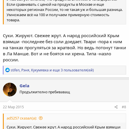
Если сравнивать с ценой на продукты в Москве и еще
некоторых регионах России, то не такая уж и большая разница.
Умножаем всё на 100 и получаем примерную стоимость
товара.
Суки. Жируют. Свежее жрут. А народ российский Крым
взямши -последнее без соли доедает. Твари -пора к ним
на танках прогуляться за жратвой. Но ведь потонут танки
в Ла Манше. Вот и не боятся ни хрена. Типа -назло
россии.
Р
stifen
,
Рэня
,
Кукумявка
и еще 3 пользователя(ей)
е
а
к
Gela
ц
Продължително пребиваващ
и
и
:
22 Мар 2015
#8
ad5257 сказал(а):
Суки. Жируют. Свежее жрут. А народ российский Крым взямши