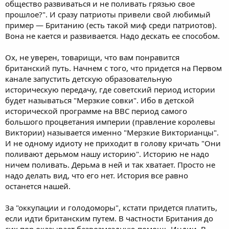
общество развиваться и не поливать грязью свое
прошлое?". И сразу патриоты привели свой любимый
пример — Британию (есть такой миф среди патриотов).
Вона не кается и развивается. Надо дескать ее способом.
Ох, не уверен, товарищи, что вам понравится
британский путь. Начнем с того, что придется на Первом
канале запустить детскую образовательную
историческую передачу, где советский период истории
будет называться "Мерзкие совки". Ибо в детской
исторической программе на BBC период самого
большого процветания империи (правление королевы
Виктории) называется именно "Мерзкие Викторианцы".
И не одному идиоту не приходит в голову кричать "Они
поливают дерьмом нашу историю". Историю не надо
ничем поливать. Дерьма в ней и так хватает. Просто не
надо делать вид, что его нет. История все равно
останется нашей.
За "оккупации и голодоморы", кстати придется платить,
если идти британским путем. В частности Британия до
сих пор оказывает безвозмездную помощь Индии. В