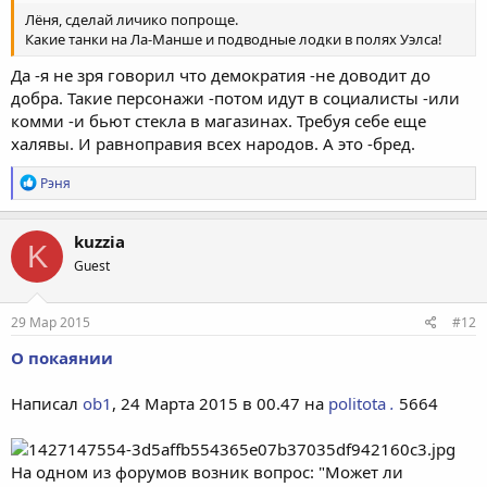
Лёня, сделай личико попроще.
Какие танки на Ла-Манше и подводные лодки в полях Уэлса!
Да -я не зря говорил что демократия -не доводит до
добра. Такие персонажи -потом идут в социалисты -или
комми -и бьют стекла в магазинах. Требуя себе еще
халявы. И равноправия всех народов. А это -бред.
Р
Рэня
е
а
к
kuzzia
K
ц
Guest
и
и
:
29 Мар 2015
#12
О покаянии
Написал
ob1
, 24 Марта 2015 в 00.47 на
politota
.
5664
На одном из форумов возник вопрос: "Может ли