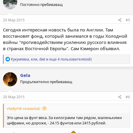
ц
Постоянно пребиваващ
и
и
:
20 Мар 2015
#5
Сегодня интересная новость была по Англии. Там
восстановят фонд, который занимался в годы Холодной
войны "противодействием усилению русского влияния
в странах Восточной Европы". Сам Кэмерон объявил.
Р
Кукумявка
,
ели
,
dwt
и еще 4 пользователя(ей)
е
а
к
Gela
ц
Продължително пребиваващ
и
и
:
20 Мар 2015
#6
vladymk сказал(а):
Это цена за фунт веса. За килограмм там рядом, маленькими
цифрами, но дороже, - 24.15 фунтов или 2415 рублей.