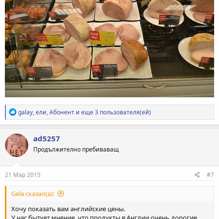
Р
galay
,
ели
,
Абонент
и еще 3 пользователя(ей)
е
а
к
ad5257
ц
Продължително пребиваващ
и
и
:
21 Мар 2015
#7
Gela сказал(а):
Хочу показать вам английские цены.
У нас бытует мнение, что продукты в Англии очень дорогие.